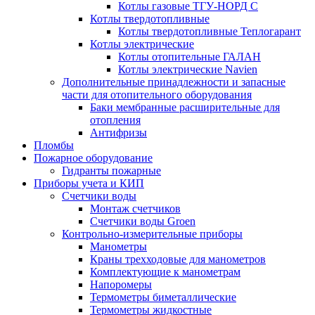
Котлы газовые ТГУ-НОРД С
Котлы твердотопливные
Котлы твердотопливные Теплогарант
Котлы электрические
Котлы отопительные ГАЛАН
Котлы электрические Navien
Дополнительные принадлежности и запасные
части для отопительного оборудования
Баки мембранные расширительные для
отопления
Антифризы
Пломбы
Пожарное оборудование
Гидранты пожарные
Приборы учета и КИП
Счетчики воды
Монтаж счетчиков
Счетчики воды Groen
Контрольно-измерительные приборы
Манометры
Краны трехходовые для манометров
Комплектующие к манометрам
Напоромеры
Термометры биметаллические
Термометры жидкостные