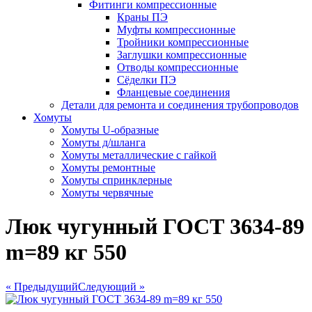
Фитинги компрессионные
Краны ПЭ
Муфты компрессионные
Тройники компрессионные
Заглушки компрессионные
Отводы компрессионные
Сёделки ПЭ
Фланцевые соединения
Детали для ремонта и соединения трубопроводов
Хомуты
Хомуты U-образные
Хомуты д/шланга
Хомуты металлические с гайкой
Хомуты ремонтные
Хомуты спринклерные
Хомуты червячные
Люк чугунный ГОСТ 3634-89
m=89 кг 550
« Предыдущий
Следующий »