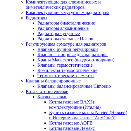
Комплектующие для алюминиевых и
биметаллических радиаторов
Комплектующие к чугунным радиаторам
Радиаторы
Радиаторы биметаллические
Радиаторы алюминиевые
Радиаторы чугунные
Радиаторы стальные Heaton
Регулирующая арматура для радиаторов
Клапаны ручной регулировки
Клапаны запорные для радиаторов
Краны Маевского (воздухоотводчики)
Клапаны термостатические
Комплекты термостатические
Термостатические элементы
Клапаны балансировочные
Клапаны балансировочные Cimberio
Котлы отопительные
Котлы газовые
Котлы газовые BAXI и
комплектующие (Италия)
Купить газовые котлы Navien (Навьен)
в Интернет-магазине "АрмСнаб"
Котлы газовые АОГВ
Котлы газовые Лемакс