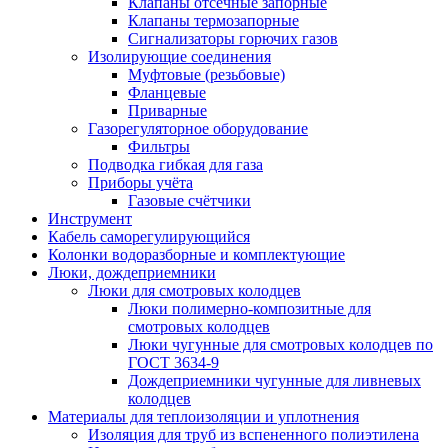
Клапаны отсечные запорные
Клапаны термозапорные
Сигнализаторы горючих газов
Изолирующие соединения
Муфтовые (резьбовые)
Фланцевые
Приварные
Газорегуляторное оборудование
Фильтры
Подводка гибкая для газа
Приборы учёта
Газовые счётчики
Инструмент
Кабель саморегулирующийся
Колонки водоразборные и комплектующие
Люки, дождеприемники
Люки для смотровых колодцев
Люки полимерно-композитные для
смотровых колодцев
Люки чугунные для смотровых колодцев по
ГОСТ 3634-9
Дождеприемники чугунные для ливневых
колодцев
Материалы для теплоизоляции и уплотнения
Изоляция для труб из вспененного полиэтилена