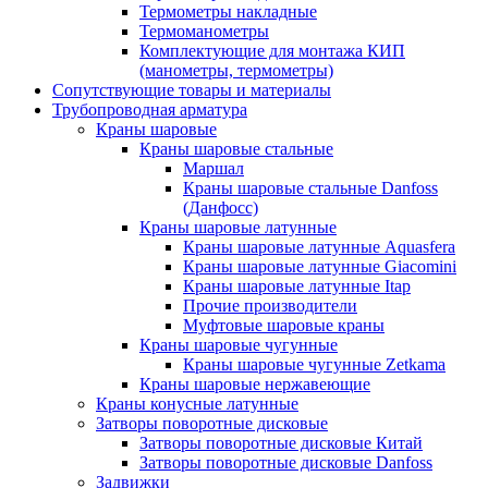
Термометры накладные
Термоманометры
Комплектующие для монтажа КИП
(манометры, термометры)
Сопутствующие товары и материалы
Трубопроводная арматура
Краны шаровые
Краны шаровые стальные
Маршал
Краны шаровые стальные Danfoss
(Данфосс)
Краны шаровые латунные
Краны шаровые латунные Aquasfera
Краны шаровые латунные Giacomini
Краны шаровые латунные Itap
Прочие производители
Муфтовые шаровые краны
Краны шаровые чугунные
Краны шаровые чугунные Zetkama
Краны шаровые нержавеющие
Краны конусные латунные
Затворы поворотные дисковые
Затворы поворотные дисковые Китай
Затворы поворотные дисковые Danfoss
Задвижки