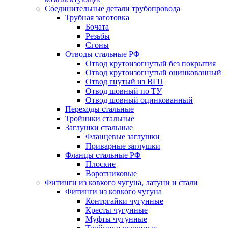
Соединительные детали трубопровода
Трубная заготовка
Бочата
Резьбы
Сгоны
Отводы стальные РФ
Отвод крутоизогнутый без покрытия
Отвод крутоизогнутый оцинкованный
Отвод гнутый из ВГП
Отвод шовный по ТУ
Отвод шовный оцинкованный
Переходы стальные
Тройники стальные
Заглушки стальные
Фланцевые заглушки
Приварные заглушки
Фланцы стальные РФ
Плоские
Воротниковые
Фитинги из ковкого чугуна, латуни и стали
Фитинги из ковкого чугуна
Контргайки чугунные
Кресты чугунные
Муфты чугунные