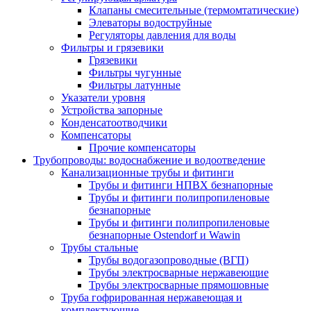
Клапаны смесительные (термомтатические)
Элеваторы водоструйные
Регуляторы давления для воды
Фильтры и грязевики
Грязевики
Фильтры чугунные
Фильтры латунные
Указатели уровня
Устройства запорные
Конденсатоотводчики
Компенсаторы
Прочие компенсаторы
Трубопроводы: водоснабжение и водоотведение
Канализационные трубы и фитинги
Трубы и фитинги НПВХ безнапорные
Трубы и фитинги полипропиленовые
безнапорные
Трубы и фитинги полипропиленовые
безнапорные Ostendorf и Wawin
Трубы стальные
Трубы водогазопроводные (ВГП)
Трубы электросварные нержавеющие
Трубы электросварные прямошовные
Труба гофрированная нержавеющая и
комплектующие