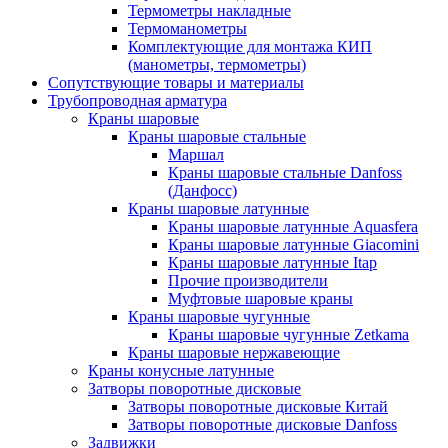
Термометры накладные
Термоманометры
Комплектующие для монтажа КИП
(манометры, термометры)
Сопутствующие товары и материалы
Трубопроводная арматура
Краны шаровые
Краны шаровые стальные
Маршал
Краны шаровые стальные Danfoss
(Данфосс)
Краны шаровые латунные
Краны шаровые латунные Aquasfera
Краны шаровые латунные Giacomini
Краны шаровые латунные Itap
Прочие производители
Муфтовые шаровые краны
Краны шаровые чугунные
Краны шаровые чугунные Zetkama
Краны шаровые нержавеющие
Краны конусные латунные
Затворы поворотные дисковые
Затворы поворотные дисковые Китай
Затворы поворотные дисковые Danfoss
Задвижки