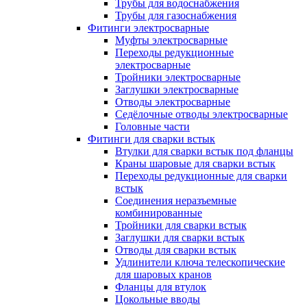
Трубы для водоснабжения
Трубы для газоснабжения
Фитинги электросварные
Муфты электросварные
Переходы редукционные
электросварные
Тройники электросварные
Заглушки электросварные
Отводы электросварные
Седёлочные отводы электросварные
Головные части
Фитинги для сварки встык
Втулки для сварки встык под фланцы
Краны шаровые для сварки встык
Переходы редукционные для сварки
встык
Соединения неразъемные
комбинированные
Тройники для сварки встык
Заглушки для сварки встык
Отводы для сварки встык
Удлинители ключа телескопические
для шаровых кранов
Фланцы для втулок
Цокольные вводы