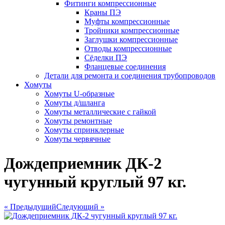
Фитинги компрессионные
Краны ПЭ
Муфты компрессионные
Тройники компрессионные
Заглушки компрессионные
Отводы компрессионные
Сёделки ПЭ
Фланцевые соединения
Детали для ремонта и соединения трубопроводов
Хомуты
Хомуты U-образные
Хомуты д/шланга
Хомуты металлические с гайкой
Хомуты ремонтные
Хомуты спринклерные
Хомуты червячные
Дождеприемник ДК-2
чугунный круглый 97 кг.
« Предыдущий
Следующий »