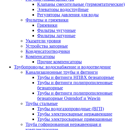
Клапаны смесительные (термомтатические)
Элеваторы водоструйные
Регуляторы давления для воды
Фильтры и грязевики
Грязевики
Фильтры чугунные
Фильтры латунные
Указатели уровня
Устройства запорные
Конденсатоотводчики
Компенсаторы
Прочие компенсаторы
Трубопроводы: водоснабжение и водоотведение
Канализационные трубы и фитинги
Трубы и фитинги НПВХ безнапорные
Трубы и фитинги полипропиленовые
безнапорные
Трубы и фитинги полипропиленовые
безнапорные Ostendorf и Wawin
Трубы стальные
Трубы водогазопроводные (ВГП)
Трубы электросварные нержавеющие
Трубы электросварные прямошовные
Труба гофрированная нержавеющая и
комплектующие