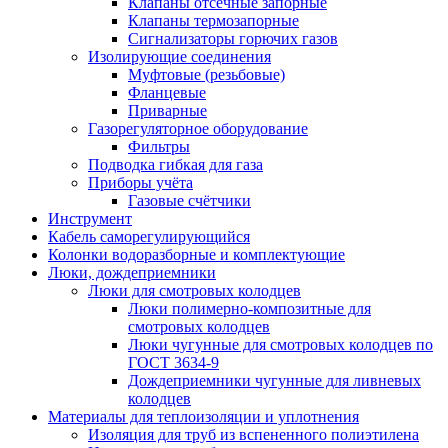
Клапаны отсечные запорные
Клапаны термозапорные
Сигнализаторы горючих газов
Изолирующие соединения
Муфтовые (резьбовые)
Фланцевые
Приварные
Газорегуляторное оборудование
Фильтры
Подводка гибкая для газа
Приборы учёта
Газовые счётчики
Инструмент
Кабель саморегулирующийся
Колонки водоразборные и комплектующие
Люки, дождеприемники
Люки для смотровых колодцев
Люки полимерно-композитные для
смотровых колодцев
Люки чугунные для смотровых колодцев по
ГОСТ 3634-9
Дождеприемники чугунные для ливневых
колодцев
Материалы для теплоизоляции и уплотнения
Изоляция для труб из вспененного полиэтилена