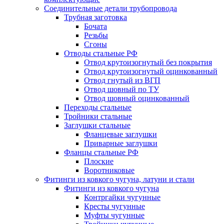
Соединительные детали трубопровода
Трубная заготовка
Бочата
Резьбы
Сгоны
Отводы стальные РФ
Отвод крутоизогнутый без покрытия
Отвод крутоизогнутый оцинкованный
Отвод гнутый из ВГП
Отвод шовный по ТУ
Отвод шовный оцинкованный
Переходы стальные
Тройники стальные
Заглушки стальные
Фланцевые заглушки
Приварные заглушки
Фланцы стальные РФ
Плоские
Воротниковые
Фитинги из ковкого чугуна, латуни и стали
Фитинги из ковкого чугуна
Контргайки чугунные
Кресты чугунные
Муфты чугунные