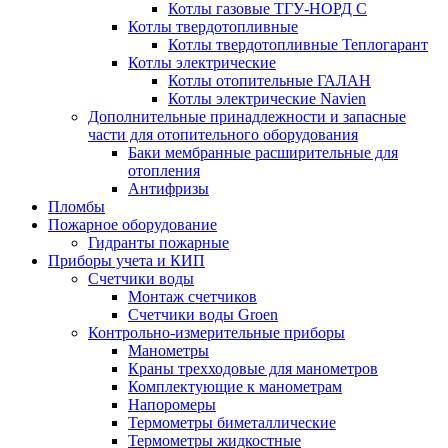
Котлы газовые ТГУ-НОРД С
Котлы твердотопливные
Котлы твердотопливные Теплогарант
Котлы электрические
Котлы отопительные ГАЛАН
Котлы электрические Navien
Дополнительные принадлежности и запасные
части для отопительного оборудования
Баки мембранные расширительные для
отопления
Антифризы
Пломбы
Пожарное оборудование
Гидранты пожарные
Приборы учета и КИП
Счетчики воды
Монтаж счетчиков
Счетчики воды Groen
Контрольно-измерительные приборы
Манометры
Краны трехходовые для манометров
Комплектующие к манометрам
Напоромеры
Термометры биметаллические
Термометры жидкостные