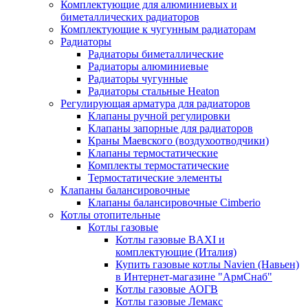
Комплектующие для алюминиевых и
биметаллических радиаторов
Комплектующие к чугунным радиаторам
Радиаторы
Радиаторы биметаллические
Радиаторы алюминиевые
Радиаторы чугунные
Радиаторы стальные Heaton
Регулирующая арматура для радиаторов
Клапаны ручной регулировки
Клапаны запорные для радиаторов
Краны Маевского (воздухоотводчики)
Клапаны термостатические
Комплекты термостатические
Термостатические элементы
Клапаны балансировочные
Клапаны балансировочные Cimberio
Котлы отопительные
Котлы газовые
Котлы газовые BAXI и
комплектующие (Италия)
Купить газовые котлы Navien (Навьен)
в Интернет-магазине "АрмСнаб"
Котлы газовые АОГВ
Котлы газовые Лемакс