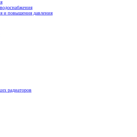
ия
 водоснабжения
ия и повышения давления
их радиаторов