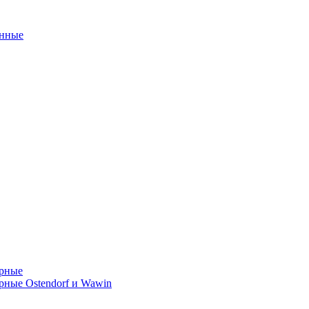
унные
орные
ные Ostendorf и Wawin