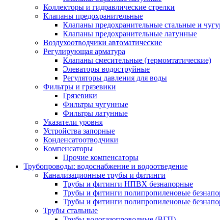
Коллекторы и гидравлические стрелки
Клапаны предохранительные
Клапаны предохранительные стальные и чуг
Клапаны предохранительные латунные
Воздухоотводчики автоматические
Регулирующая арматура
Клапаны смесительные (термомтатические)
Элеваторы водоструйные
Регуляторы давления для воды
Фильтры и грязевики
Грязевики
Фильтры чугунные
Фильтры латунные
Указатели уровня
Устройства запорные
Конденсатоотводчики
Компенсаторы
Прочие компенсаторы
Трубопроводы: водоснабжение и водоотведение
Канализационные трубы и фитинги
Трубы и фитинги НПВХ безнапорные
Трубы и фитинги полипропиленовые безнап
Трубы и фитинги полипропиленовые безнапор
Трубы стальные
Трубы водогазопроводные (ВГП)