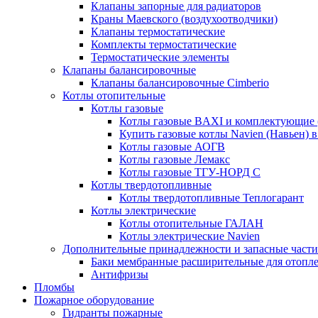
Клапаны запорные для радиаторов
Краны Маевского (воздухоотводчики)
Клапаны термостатические
Комплекты термостатические
Термостатические элементы
Клапаны балансировочные
Клапаны балансировочные Cimberio
Котлы отопительные
Котлы газовые
Котлы газовые BAXI и комплектующие 
Купить газовые котлы Navien (Навьен) 
Котлы газовые АОГВ
Котлы газовые Лемакс
Котлы газовые ТГУ-НОРД С
Котлы твердотопливные
Котлы твердотопливные Теплогарант
Котлы электрические
Котлы отопительные ГАЛАН
Котлы электрические Navien
Дополнительные принадлежности и запасные части
Баки мембранные расширительные для отопл
Антифризы
Пломбы
Пожарное оборудование
Гидранты пожарные