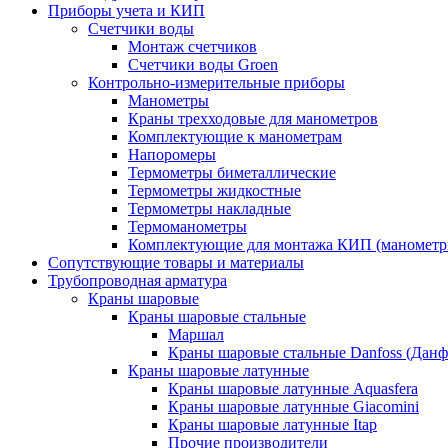
Приборы учета и КИП
Счетчики воды
Монтаж счетчиков
Счетчики воды Groen
Контрольно-измерительные приборы
Манометры
Краны трехходовые для манометров
Комплектующие к манометрам
Напоромеры
Термометры биметаллические
Термометры жидкостные
Термометры накладные
Термоманометры
Комплектующие для монтажа КИП (манометр
Сопутствующие товары и материалы
Трубопроводная арматура
Краны шаровые
Краны шаровые стальные
Маршал
Краны шаровые стальные Danfoss (Данф
Краны шаровые латунные
Краны шаровые латунные Aquasfera
Краны шаровые латунные Giacomini
Краны шаровые латунные Itap
Прочие производители