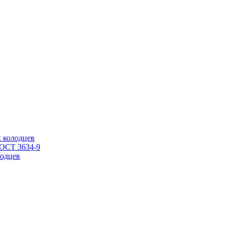
 колодцев
ГОСТ 3634-9
одцев