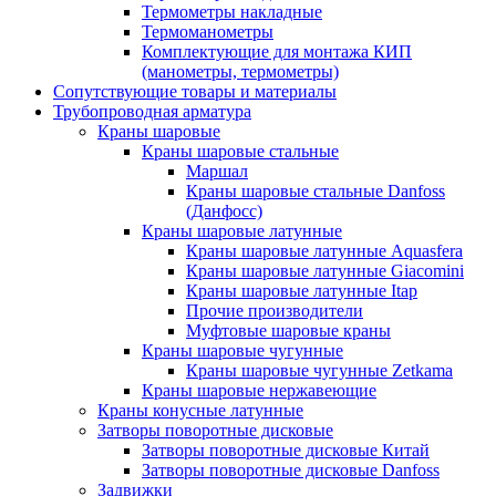
Термометры накладные
Термоманометры
Комплектующие для монтажа КИП
(манометры, термометры)
Сопутствующие товары и материалы
Трубопроводная арматура
Краны шаровые
Краны шаровые стальные
Маршал
Краны шаровые стальные Danfoss
(Данфосс)
Краны шаровые латунные
Краны шаровые латунные Aquasfera
Краны шаровые латунные Giacomini
Краны шаровые латунные Itap
Прочие производители
Муфтовые шаровые краны
Краны шаровые чугунные
Краны шаровые чугунные Zetkama
Краны шаровые нержавеющие
Краны конусные латунные
Затворы поворотные дисковые
Затворы поворотные дисковые Китай
Затворы поворотные дисковые Danfoss
Задвижки