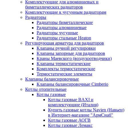
Комплектующие для алюминиевых и
биметаллических радиаторов
Комплектующие к чугунным радиаторам
Радиаторы
Радиаторы биметаллические
Радиаторы алюминиевые
Радиаторы чугунные
Радиаторы стальные Heaton
Регулирующая арматура для радиаторов
Клапаны ручной регулировки
Клапаны запорные для радиаторов
Краны Маевского (воздухоотводчики)
Клапаны термостатические
Комплекты термостатические
Термостатические элементы
Клапаны балансировочные
Клапаны балансировочные Cimberio
Котлы отопительные
Котлы газовые
Котлы газовые BAXI и
комплектующие (Италия)
Купить газовые котлы Navien (Навьен)
в Интернет-магазине "АрмСнаб"
Котлы газовые АОГВ
Котлы газовые Лемакс