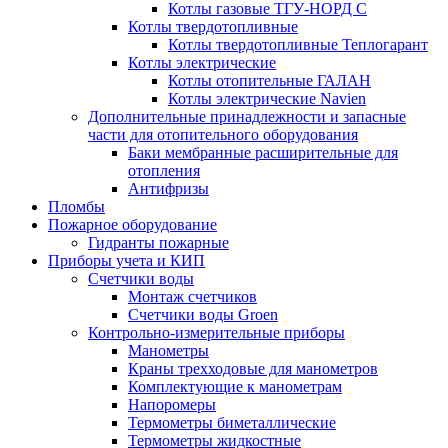
Котлы газовые ТГУ-НОРД С
Котлы твердотопливные
Котлы твердотопливные Теплогарант
Котлы электрические
Котлы отопительные ГАЛАН
Котлы электрические Navien
Дополнительные принадлежности и запасные
части для отопительного оборудования
Баки мембранные расширительные для
отопления
Антифризы
Пломбы
Пожарное оборудование
Гидранты пожарные
Приборы учета и КИП
Счетчики воды
Монтаж счетчиков
Счетчики воды Groen
Контрольно-измерительные приборы
Манометры
Краны трехходовые для манометров
Комплектующие к манометрам
Напоромеры
Термометры биметаллические
Термометры жидкостные