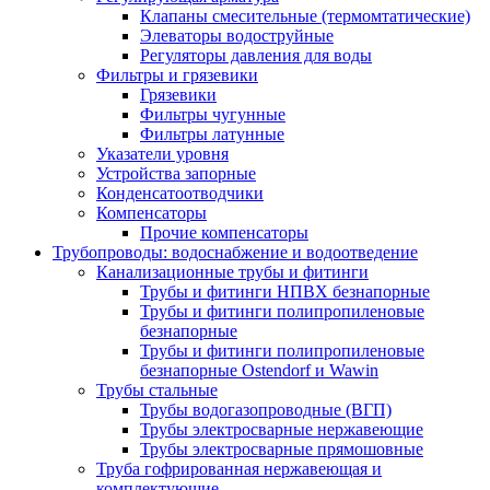
Клапаны смесительные (термомтатические)
Элеваторы водоструйные
Регуляторы давления для воды
Фильтры и грязевики
Грязевики
Фильтры чугунные
Фильтры латунные
Указатели уровня
Устройства запорные
Конденсатоотводчики
Компенсаторы
Прочие компенсаторы
Трубопроводы: водоснабжение и водоотведение
Канализационные трубы и фитинги
Трубы и фитинги НПВХ безнапорные
Трубы и фитинги полипропиленовые
безнапорные
Трубы и фитинги полипропиленовые
безнапорные Ostendorf и Wawin
Трубы стальные
Трубы водогазопроводные (ВГП)
Трубы электросварные нержавеющие
Трубы электросварные прямошовные
Труба гофрированная нержавеющая и
комплектующие