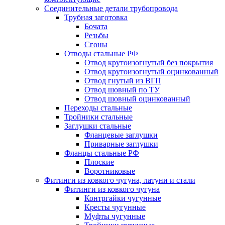
Соединительные детали трубопровода
Трубная заготовка
Бочата
Резьбы
Сгоны
Отводы стальные РФ
Отвод крутоизогнутый без покрытия
Отвод крутоизогнутый оцинкованный
Отвод гнутый из ВГП
Отвод шовный по ТУ
Отвод шовный оцинкованный
Переходы стальные
Тройники стальные
Заглушки стальные
Фланцевые заглушки
Приварные заглушки
Фланцы стальные РФ
Плоские
Воротниковые
Фитинги из ковкого чугуна, латуни и стали
Фитинги из ковкого чугуна
Контргайки чугунные
Кресты чугунные
Муфты чугунные