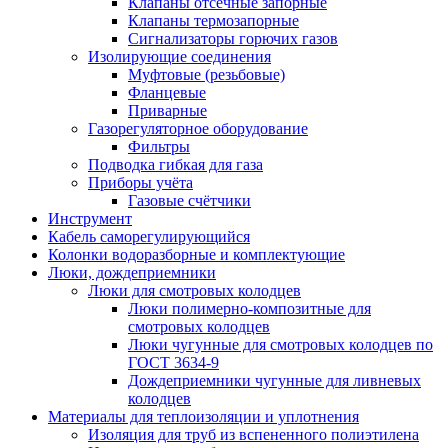
Клапаны отсечные запорные
Клапаны термозапорные
Сигнализаторы горючих газов
Изолирующие соединения
Муфтовые (резьбовые)
Фланцевые
Приварные
Газорегуляторное оборудование
Фильтры
Подводка гибкая для газа
Приборы учёта
Газовые счётчики
Инструмент
Кабель саморегулирующийся
Колонки водоразборные и комплектующие
Люки, дождеприемники
Люки для смотровых колодцев
Люки полимерно-композитные для
смотровых колодцев
Люки чугунные для смотровых колодцев по
ГОСТ 3634-9
Дождеприемники чугунные для ливневых
колодцев
Материалы для теплоизоляции и уплотнения
Изоляция для труб из вспененного полиэтилена