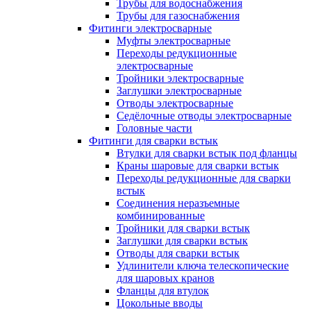
Трубы для водоснабжения
Трубы для газоснабжения
Фитинги электросварные
Муфты электросварные
Переходы редукционные
электросварные
Тройники электросварные
Заглушки электросварные
Отводы электросварные
Седёлочные отводы электросварные
Головные части
Фитинги для сварки встык
Втулки для сварки встык под фланцы
Краны шаровые для сварки встык
Переходы редукционные для сварки
встык
Соединения неразъемные
комбинированные
Тройники для сварки встык
Заглушки для сварки встык
Отводы для сварки встык
Удлинители ключа телескопические
для шаровых кранов
Фланцы для втулок
Цокольные вводы