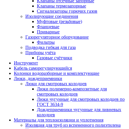
Клапаны отсечные запорные
Клапаны термозапорные
Сигнализаторы горючих газов
Изолирующие соединения
Муфтовые (резьбовые)
Фланцевые
Приварные
Газорегуляторное оборудование
Фильтры
Подводка гибкая для газа
Приборы учёта
Газовые счётчики
Инструмент
Кабель саморегулирующийся
Колонки водоразборные и комплектующие
Люки, дождеприемники
Люки для смотровых колодцев
Люки полимерно-композитные для
смотровых колодцев
Люки чугунные для смотровых колодцев по
ГОСТ 3634-9
Дождеприемники чугунные для ливневых
колодцев
Материалы для теплоизоляции и уплотнения
Изоляция для труб из вспененного полиэтилена