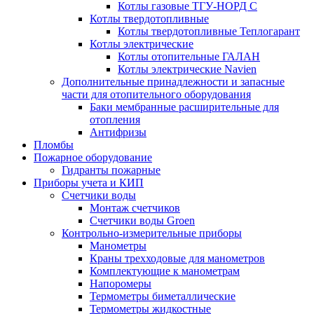
Котлы газовые ТГУ-НОРД С
Котлы твердотопливные
Котлы твердотопливные Теплогарант
Котлы электрические
Котлы отопительные ГАЛАН
Котлы электрические Navien
Дополнительные принадлежности и запасные
части для отопительного оборудования
Баки мембранные расширительные для
отопления
Антифризы
Пломбы
Пожарное оборудование
Гидранты пожарные
Приборы учета и КИП
Счетчики воды
Монтаж счетчиков
Счетчики воды Groen
Контрольно-измерительные приборы
Манометры
Краны трехходовые для манометров
Комплектующие к манометрам
Напоромеры
Термометры биметаллические
Термометры жидкостные