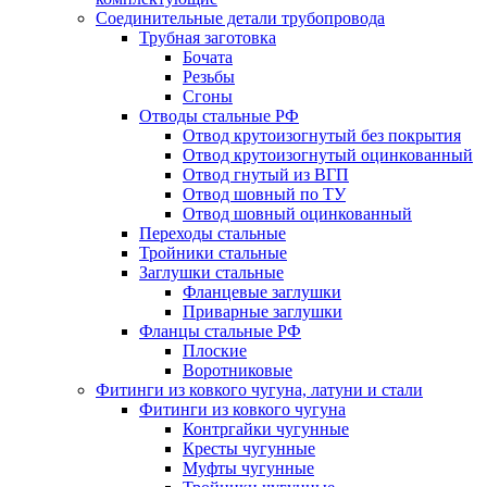
Соединительные детали трубопровода
Трубная заготовка
Бочата
Резьбы
Сгоны
Отводы стальные РФ
Отвод крутоизогнутый без покрытия
Отвод крутоизогнутый оцинкованный
Отвод гнутый из ВГП
Отвод шовный по ТУ
Отвод шовный оцинкованный
Переходы стальные
Тройники стальные
Заглушки стальные
Фланцевые заглушки
Приварные заглушки
Фланцы стальные РФ
Плоские
Воротниковые
Фитинги из ковкого чугуна, латуни и стали
Фитинги из ковкого чугуна
Контргайки чугунные
Кресты чугунные
Муфты чугунные