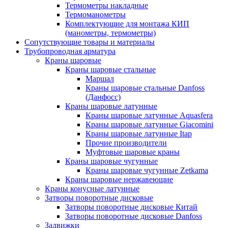
Термометры накладные
Термоманометры
Комплектующие для монтажа КИП
(манометры, термометры)
Сопутствующие товары и материалы
Трубопроводная арматура
Краны шаровые
Краны шаровые стальные
Маршал
Краны шаровые стальные Danfoss
(Данфосс)
Краны шаровые латунные
Краны шаровые латунные Aquasfera
Краны шаровые латунные Giacomini
Краны шаровые латунные Itap
Прочие производители
Муфтовые шаровые краны
Краны шаровые чугунные
Краны шаровые чугунные Zetkama
Краны шаровые нержавеющие
Краны конусные латунные
Затворы поворотные дисковые
Затворы поворотные дисковые Китай
Затворы поворотные дисковые Danfoss
Задвижки