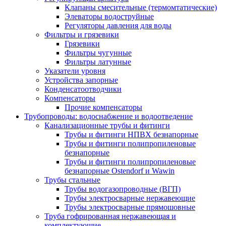
Клапаны смесительные (термомтатические)
Элеваторы водоструйные
Регуляторы давления для воды
Фильтры и грязевики
Грязевики
Фильтры чугунные
Фильтры латунные
Указатели уровня
Устройства запорные
Конденсатоотводчики
Компенсаторы
Прочие компенсаторы
Трубопроводы: водоснабжение и водоотведение
Канализационные трубы и фитинги
Трубы и фитинги НПВХ безнапорные
Трубы и фитинги полипропиленовые
безнапорные
Трубы и фитинги полипропиленовые
безнапорные Ostendorf и Wawin
Трубы стальные
Трубы водогазопроводные (ВГП)
Трубы электросварные нержавеющие
Трубы электросварные прямошовные
Труба гофрированная нержавеющая и
комплектующие