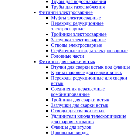
Трубы для водоснабжения
Трубы для газоснабжения
Фитинги электросварные
Муфты электросварные
Переходы редукционные
электросварные
Тройники электросварные
Заглушки электросварные
Отводы электросварные
Седёлочные отводы электросварные
Головные части
Фитинги для сварки встык
Втулки для сварки встык под фланцы
Краны шаровые для сварки встык
Переходы редукционные для сварки
встык
Соединения неразъемные
комбинированные
Тройники для сварки встык
Заглушки для сварки встык
Отводы для сварки встык
Удлинители ключа телескопические
для шаровых кранов
Фланцы для втулок
Цокольные вводы