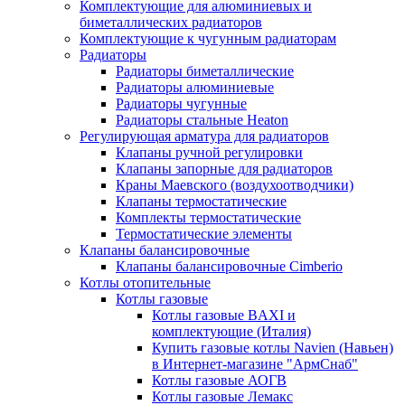
Комплектующие для алюминиевых и
биметаллических радиаторов
Комплектующие к чугунным радиаторам
Радиаторы
Радиаторы биметаллические
Радиаторы алюминиевые
Радиаторы чугунные
Радиаторы стальные Heaton
Регулирующая арматура для радиаторов
Клапаны ручной регулировки
Клапаны запорные для радиаторов
Краны Маевского (воздухоотводчики)
Клапаны термостатические
Комплекты термостатические
Термостатические элементы
Клапаны балансировочные
Клапаны балансировочные Cimberio
Котлы отопительные
Котлы газовые
Котлы газовые BAXI и
комплектующие (Италия)
Купить газовые котлы Navien (Навьен)
в Интернет-магазине "АрмСнаб"
Котлы газовые АОГВ
Котлы газовые Лемакс