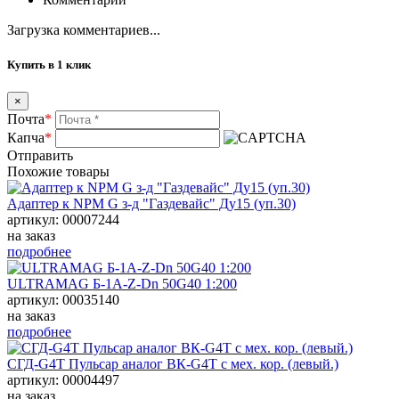
Загрузка комментариев...
Купить в 1 клик
×
Почта
*
Капча
*
Отправить
Похожие товары
Адаптер к NPM G з-д "Газдевайс" Ду15 (уп.30)
артикул: 00007244
на заказ
подробнее
ULTRAMAG Б-1А-Z-Dn 50G40 1:200
артикул: 00035140
на заказ
подробнее
СГД-G4Т Пульсар аналог ВК-G4Т с мех. кор. (левый.)
артикул: 00004497
на заказ