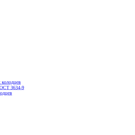
 колодцев
ГОСТ 3634-9
одцев