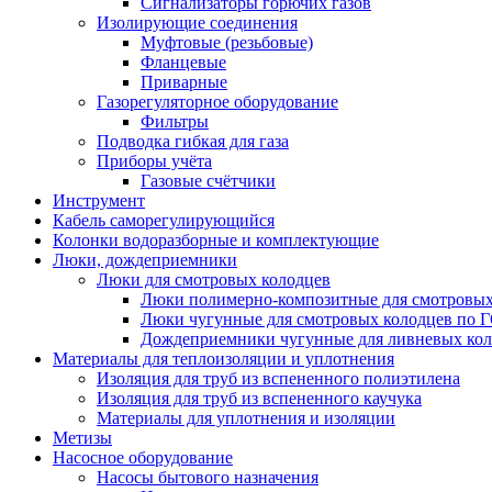
Сигнализаторы горючих газов
Изолирующие соединения
Муфтовые (резьбовые)
Фланцевые
Приварные
Газорегуляторное оборудование
Фильтры
Подводка гибкая для газа
Приборы учёта
Газовые счётчики
Инструмент
Кабель саморегулирующийся
Колонки водоразборные и комплектующие
Люки, дождеприемники
Люки для смотровых колодцев
Люки полимерно-композитные для смотровых
Люки чугунные для смотровых колодцев по 
Дождеприемники чугунные для ливневых кол
Материалы для теплоизоляции и уплотнения
Изоляция для труб из вспененного полиэтилена
Изоляция для труб из вспененного каучука
Материалы для уплотнения и изоляции
Метизы
Насосное оборудование
Насосы бытового назначения