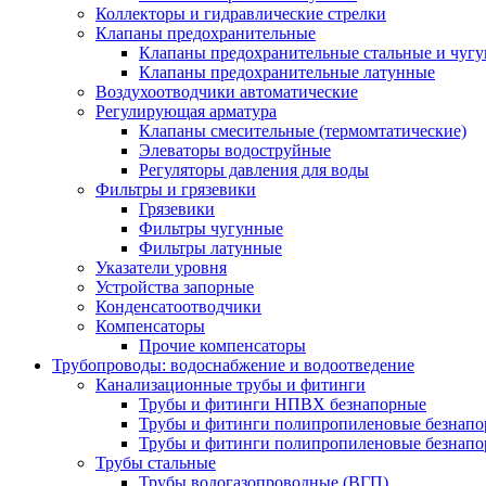
Коллекторы и гидравлические стрелки
Клапаны предохранительные
Клапаны предохранительные стальные и чуг
Клапаны предохранительные латунные
Воздухоотводчики автоматические
Регулирующая арматура
Клапаны смесительные (термомтатические)
Элеваторы водоструйные
Регуляторы давления для воды
Фильтры и грязевики
Грязевики
Фильтры чугунные
Фильтры латунные
Указатели уровня
Устройства запорные
Конденсатоотводчики
Компенсаторы
Прочие компенсаторы
Трубопроводы: водоснабжение и водоотведение
Канализационные трубы и фитинги
Трубы и фитинги НПВХ безнапорные
Трубы и фитинги полипропиленовые безнап
Трубы и фитинги полипропиленовые безнапор
Трубы стальные
Трубы водогазопроводные (ВГП)