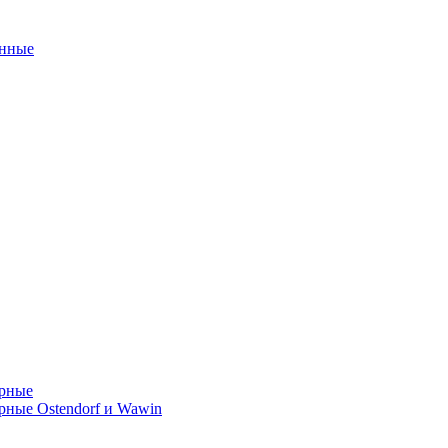
унные
орные
ные Ostendorf и Wawin