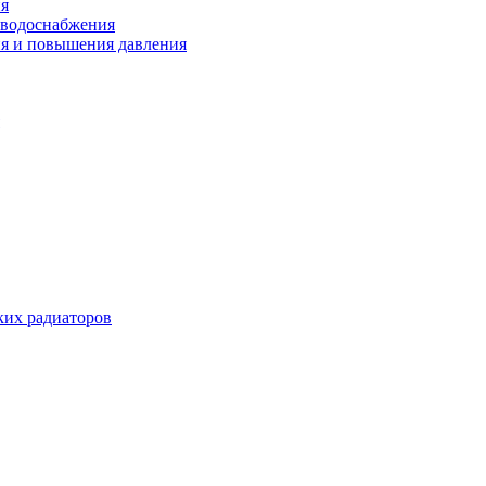
ия
 водоснабжения
ия и повышения давления
их радиаторов