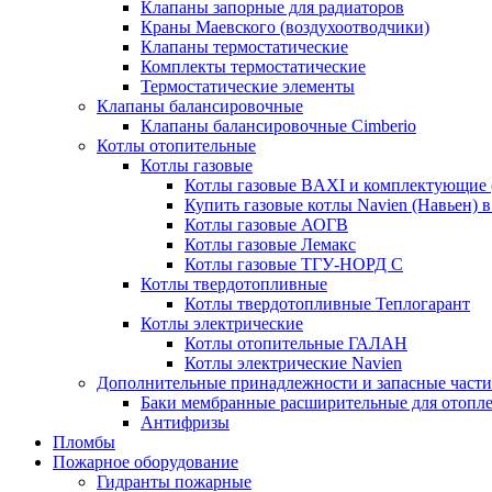
Клапаны запорные для радиаторов
Краны Маевского (воздухоотводчики)
Клапаны термостатические
Комплекты термостатические
Термостатические элементы
Клапаны балансировочные
Клапаны балансировочные Cimberio
Котлы отопительные
Котлы газовые
Котлы газовые BAXI и комплектующие 
Купить газовые котлы Navien (Навьен) 
Котлы газовые АОГВ
Котлы газовые Лемакс
Котлы газовые ТГУ-НОРД С
Котлы твердотопливные
Котлы твердотопливные Теплогарант
Котлы электрические
Котлы отопительные ГАЛАН
Котлы электрические Navien
Дополнительные принадлежности и запасные части
Баки мембранные расширительные для отопл
Антифризы
Пломбы
Пожарное оборудование
Гидранты пожарные