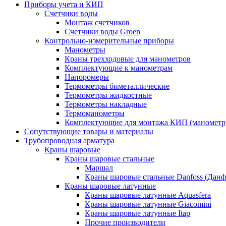
Приборы учета и КИП
Счетчики воды
Монтаж счетчиков
Счетчики воды Groen
Контрольно-измерительные приборы
Манометры
Краны трехходовые для манометров
Комплектующие к манометрам
Напоромеры
Термометры биметаллические
Термометры жидкостные
Термометры накладные
Термоманометры
Комплектующие для монтажа КИП (манометр
Сопутствующие товары и материалы
Трубопроводная арматура
Краны шаровые
Краны шаровые стальные
Маршал
Краны шаровые стальные Danfoss (Данф
Краны шаровые латунные
Краны шаровые латунные Aquasfera
Краны шаровые латунные Giacomini
Краны шаровые латунные Itap
Прочие производители