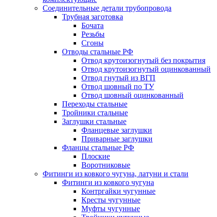
Соединительные детали трубопровода
Трубная заготовка
Бочата
Резьбы
Сгоны
Отводы стальные РФ
Отвод крутоизогнутый без покрытия
Отвод крутоизогнутый оцинкованный
Отвод гнутый из ВГП
Отвод шовный по ТУ
Отвод шовный оцинкованный
Переходы стальные
Тройники стальные
Заглушки стальные
Фланцевые заглушки
Приварные заглушки
Фланцы стальные РФ
Плоские
Воротниковые
Фитинги из ковкого чугуна, латуни и стали
Фитинги из ковкого чугуна
Контргайки чугунные
Кресты чугунные
Муфты чугунные