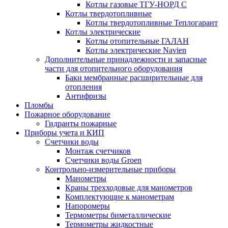
Котлы газовые ТГУ-НОРД С
Котлы твердотопливные
Котлы твердотопливные Теплогарант
Котлы электрические
Котлы отопительные ГАЛАН
Котлы электрические Navien
Дополнительные принадлежности и запасные
части для отопительного оборудования
Баки мембранные расширительные для
отопления
Антифризы
Пломбы
Пожарное оборудование
Гидранты пожарные
Приборы учета и КИП
Счетчики воды
Монтаж счетчиков
Счетчики воды Groen
Контрольно-измерительные приборы
Манометры
Краны трехходовые для манометров
Комплектующие к манометрам
Напоромеры
Термометры биметаллические
Термометры жидкостные