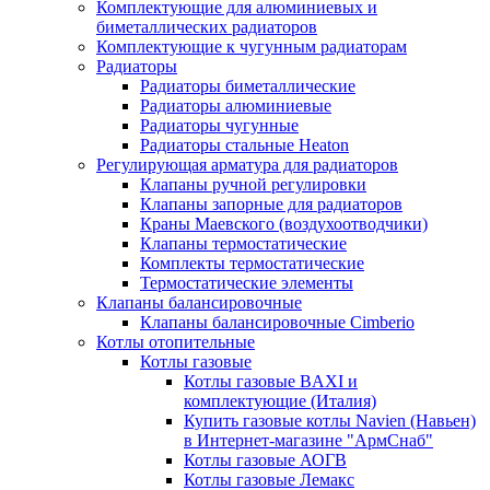
Комплектующие для алюминиевых и
биметаллических радиаторов
Комплектующие к чугунным радиаторам
Радиаторы
Радиаторы биметаллические
Радиаторы алюминиевые
Радиаторы чугунные
Радиаторы стальные Heaton
Регулирующая арматура для радиаторов
Клапаны ручной регулировки
Клапаны запорные для радиаторов
Краны Маевского (воздухоотводчики)
Клапаны термостатические
Комплекты термостатические
Термостатические элементы
Клапаны балансировочные
Клапаны балансировочные Cimberio
Котлы отопительные
Котлы газовые
Котлы газовые BAXI и
комплектующие (Италия)
Купить газовые котлы Navien (Навьен)
в Интернет-магазине "АрмСнаб"
Котлы газовые АОГВ
Котлы газовые Лемакс