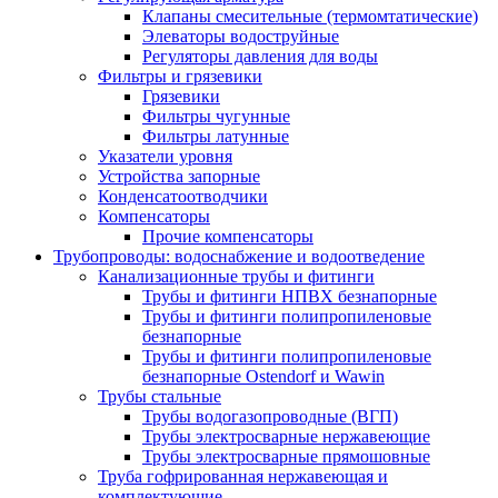
Клапаны смесительные (термомтатические)
Элеваторы водоструйные
Регуляторы давления для воды
Фильтры и грязевики
Грязевики
Фильтры чугунные
Фильтры латунные
Указатели уровня
Устройства запорные
Конденсатоотводчики
Компенсаторы
Прочие компенсаторы
Трубопроводы: водоснабжение и водоотведение
Канализационные трубы и фитинги
Трубы и фитинги НПВХ безнапорные
Трубы и фитинги полипропиленовые
безнапорные
Трубы и фитинги полипропиленовые
безнапорные Ostendorf и Wawin
Трубы стальные
Трубы водогазопроводные (ВГП)
Трубы электросварные нержавеющие
Трубы электросварные прямошовные
Труба гофрированная нержавеющая и
комплектующие