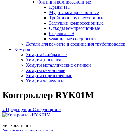
Фитинги компрессионные
Краны ПЭ
Муфты компрессионные
Тройники компрессионные
Заглушки компрессионные
Отводы компрессионные
Сёделки ПЭ
Фланцевые соединения
Детали для ремонта и соединения трубопроводов
Хомуты
Хомуты U-образные
Хомуты д/шланга
Хомуты металлические с гайкой
Хомуты ремонтные
Хомуты спринклерные
Хомуты червячные
Контроллер RYK01M
« Предыдущий
Следующий »
нет в наличии
Уведомить о поступлении