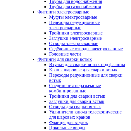
Трубы для водоснабжения
Трубы для газоснабжения
Фитинги электросварные
Муфты электросварные
Переходы редукционные
электросварные
Тройники электросварные
Заглушки электросварные
Отводы электросварные
Седёлочные отводы электросварные
Головные части
Фитинги для сварки встык
Втулки для сварки встык под фланцы
Краны шаровые для сварки встык
Переходы редукционные для сварки
встык
Соединения неразъемные
комбинированные
Тройники для сварки встык
Заглушки для сварки встык
Отводы для сварки встык
Удлинители ключа телескопические
для шаровых кранов
Фланцы для втулок
Цокольные вводы