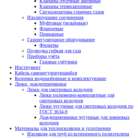
Клапаны отсечные запорные
Клапаны термозапорные
Сигнализаторы горючих газов
Изолирующие соединения
Муфтовые (резьбовые)
Фланцевые
Приварные
Газорегуляторное оборудование
Фильтры
Подводка гибкая для газа
Приборы учёта
Газовые счётчики
Инструмент
Кабель саморегулирующийся
Колонки водоразборные и комплектующие
Люки, дождеприемники
Люки для смотровых колодцев
Люки полимерно-композитные для
смотровых колодцев
Люки чугунные для смотровых колодцев по
ГОСТ 3634-9
Дождеприемники чугунные для ливневых
колодцев
Материалы для теплоизоляции и уплотнения
Изоляция для труб из вспененного полиэтилена