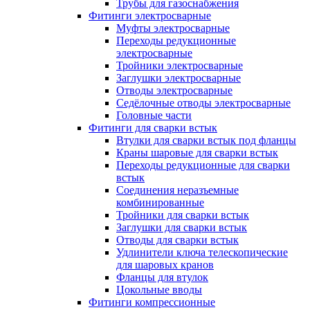
Трубы для газоснабжения
Фитинги электросварные
Муфты электросварные
Переходы редукционные
электросварные
Тройники электросварные
Заглушки электросварные
Отводы электросварные
Седёлочные отводы электросварные
Головные части
Фитинги для сварки встык
Втулки для сварки встык под фланцы
Краны шаровые для сварки встык
Переходы редукционные для сварки
встык
Соединения неразъемные
комбинированные
Тройники для сварки встык
Заглушки для сварки встык
Отводы для сварки встык
Удлинители ключа телескопические
для шаровых кранов
Фланцы для втулок
Цокольные вводы
Фитинги компрессионные