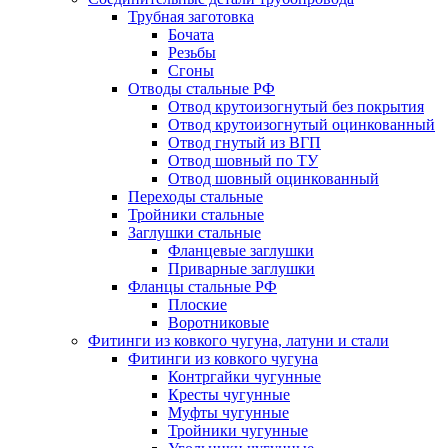
Трубная заготовка
Бочата
Резьбы
Сгоны
Отводы стальные РФ
Отвод крутоизогнутый без покрытия
Отвод крутоизогнутый оцинкованный
Отвод гнутый из ВГП
Отвод шовный по ТУ
Отвод шовный оцинкованный
Переходы стальные
Тройники стальные
Заглушки стальные
Фланцевые заглушки
Приварные заглушки
Фланцы стальные РФ
Плоские
Воротниковые
Фитинги из ковкого чугуна, латуни и стали
Фитинги из ковкого чугуна
Контргайки чугунные
Кресты чугунные
Муфты чугунные
Тройники чугунные