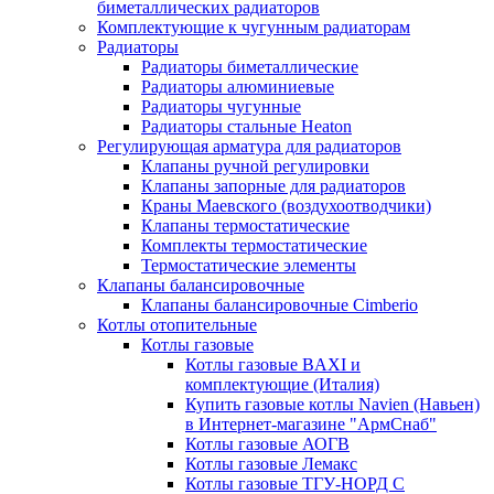
биметаллических радиаторов
Комплектующие к чугунным радиаторам
Радиаторы
Радиаторы биметаллические
Радиаторы алюминиевые
Радиаторы чугунные
Радиаторы стальные Heaton
Регулирующая арматура для радиаторов
Клапаны ручной регулировки
Клапаны запорные для радиаторов
Краны Маевского (воздухоотводчики)
Клапаны термостатические
Комплекты термостатические
Термостатические элементы
Клапаны балансировочные
Клапаны балансировочные Cimberio
Котлы отопительные
Котлы газовые
Котлы газовые BAXI и
комплектующие (Италия)
Купить газовые котлы Navien (Навьен)
в Интернет-магазине "АрмСнаб"
Котлы газовые АОГВ
Котлы газовые Лемакс
Котлы газовые ТГУ-НОРД С