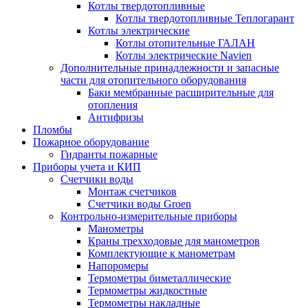
Котлы твердотопливные
Котлы твердотопливные Теплогарант
Котлы электрические
Котлы отопительные ГАЛАН
Котлы электрические Navien
Дополнительные принадлежности и запасные
части для отопительного оборудования
Баки мембранные расширительные для
отопления
Антифризы
Пломбы
Пожарное оборудование
Гидранты пожарные
Приборы учета и КИП
Счетчики воды
Монтаж счетчиков
Счетчики воды Groen
Контрольно-измерительные приборы
Манометры
Краны трехходовые для манометров
Комплектующие к манометрам
Напоромеры
Термометры биметаллические
Термометры жидкостные
Термометры накладные