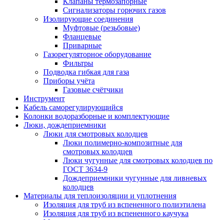
Клапаны термозапорные
Сигнализаторы горючих газов
Изолирующие соединения
Муфтовые (резьбовые)
Фланцевые
Приварные
Газорегуляторное оборудование
Фильтры
Подводка гибкая для газа
Приборы учёта
Газовые счётчики
Инструмент
Кабель саморегулирующийся
Колонки водоразборные и комплектующие
Люки, дождеприемники
Люки для смотровых колодцев
Люки полимерно-композитные для
смотровых колодцев
Люки чугунные для смотровых колодцев по
ГОСТ 3634-9
Дождеприемники чугунные для ливневых
колодцев
Материалы для теплоизоляции и уплотнения
Изоляция для труб из вспененного полиэтилена
Изоляция для труб из вспененного каучука