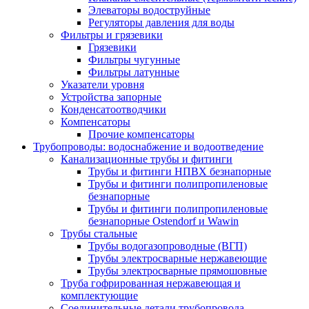
Элеваторы водоструйные
Регуляторы давления для воды
Фильтры и грязевики
Грязевики
Фильтры чугунные
Фильтры латунные
Указатели уровня
Устройства запорные
Конденсатоотводчики
Компенсаторы
Прочие компенсаторы
Трубопроводы: водоснабжение и водоотведение
Канализационные трубы и фитинги
Трубы и фитинги НПВХ безнапорные
Трубы и фитинги полипропиленовые
безнапорные
Трубы и фитинги полипропиленовые
безнапорные Ostendorf и Wawin
Трубы стальные
Трубы водогазопроводные (ВГП)
Трубы электросварные нержавеющие
Трубы электросварные прямошовные
Труба гофрированная нержавеющая и
комплектующие
Соединительные детали трубопровода