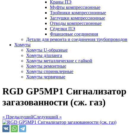
Краны ПЭ
Муфты компрессионные
Тройники компрессионные
Заглушки компрессионные
Отводы компрессионные
Сёделки ПЭ
Фланцевые соединения
Детали для ремонта и соединения трубопроводов
Хомуты
Хомуты U-образные
Хомуты д/шланга
Хомуты металлические с гайкой
Хомуты ремонтные
Хомуты спринклерные
Хомуты червячные
RGD GP5МР1 Сигнализатор
загазованности (сж. газ)
« Предыдущий
Следующий »