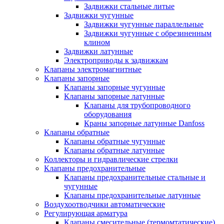
Задвижки стальные литые
Задвижки чугунные
Задвижки чугунные параллельные
Задвижки чугунные с обрезиненным
клином
Задвижки латунные
Электроприводы к задвижкам
Клапаны электромагнитные
Клапаны запорные
Клапаны запорные чугунные
Клапаны запорные латунные
Клапаны для трубопроводного
оборудования
Краны запорные латунные Danfoss
Клапаны обратные
Клапаны обратные чугунные
Клапаны обратные латунные
Коллекторы и гидравлические стрелки
Клапаны предохранительные
Клапаны предохранительные стальные и
чугунные
Клапаны предохранительные латунные
Воздухоотводчики автоматические
Регулирующая арматура
Клапаны смесительные (термомтатические)