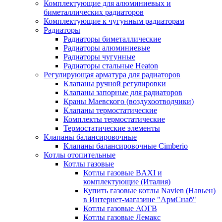
Комплектующие для алюминиевых и
биметаллических радиаторов
Комплектующие к чугунным радиаторам
Радиаторы
Радиаторы биметаллические
Радиаторы алюминиевые
Радиаторы чугунные
Радиаторы стальные Heaton
Регулирующая арматура для радиаторов
Клапаны ручной регулировки
Клапаны запорные для радиаторов
Краны Маевского (воздухоотводчики)
Клапаны термостатические
Комплекты термостатические
Термостатические элементы
Клапаны балансировочные
Клапаны балансировочные Cimberio
Котлы отопительные
Котлы газовые
Котлы газовые BAXI и
комплектующие (Италия)
Купить газовые котлы Navien (Навьен)
в Интернет-магазине "АрмСнаб"
Котлы газовые АОГВ
Котлы газовые Лемакс