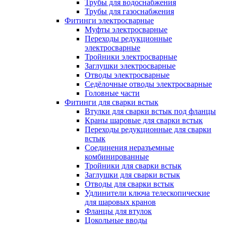
Трубы для водоснабжения
Трубы для газоснабжения
Фитинги электросварные
Муфты электросварные
Переходы редукционные
электросварные
Тройники электросварные
Заглушки электросварные
Отводы электросварные
Седёлочные отводы электросварные
Головные части
Фитинги для сварки встык
Втулки для сварки встык под фланцы
Краны шаровые для сварки встык
Переходы редукционные для сварки
встык
Соединения неразъемные
комбинированные
Тройники для сварки встык
Заглушки для сварки встык
Отводы для сварки встык
Удлинители ключа телескопические
для шаровых кранов
Фланцы для втулок
Цокольные вводы