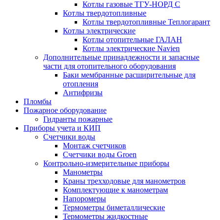
Котлы газовые ТГУ-НОРД С
Котлы твердотопливные
Котлы твердотопливные Теплогарант
Котлы электрические
Котлы отопительные ГАЛАН
Котлы электрические Navien
Дополнительные принадлежности и запасные
части для отопительного оборудования
Баки мембранные расширительные для
отопления
Антифризы
Пломбы
Пожарное оборудование
Гидранты пожарные
Приборы учета и КИП
Счетчики воды
Монтаж счетчиков
Счетчики воды Groen
Контрольно-измерительные приборы
Манометры
Краны трехходовые для манометров
Комплектующие к манометрам
Напоромеры
Термометры биметаллические
Термометры жидкостные