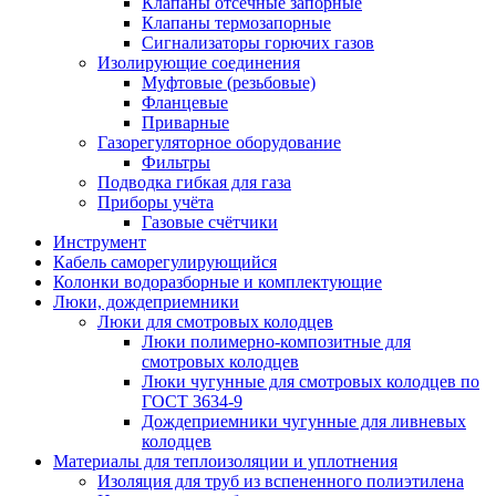
Клапаны отсечные запорные
Клапаны термозапорные
Сигнализаторы горючих газов
Изолирующие соединения
Муфтовые (резьбовые)
Фланцевые
Приварные
Газорегуляторное оборудование
Фильтры
Подводка гибкая для газа
Приборы учёта
Газовые счётчики
Инструмент
Кабель саморегулирующийся
Колонки водоразборные и комплектующие
Люки, дождеприемники
Люки для смотровых колодцев
Люки полимерно-композитные для
смотровых колодцев
Люки чугунные для смотровых колодцев по
ГОСТ 3634-9
Дождеприемники чугунные для ливневых
колодцев
Материалы для теплоизоляции и уплотнения
Изоляция для труб из вспененного полиэтилена