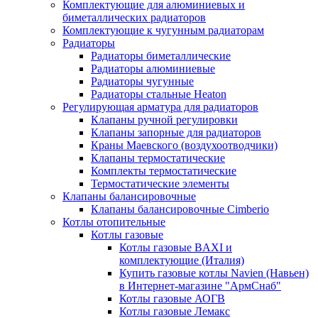
Комплектующие для алюминиевых и
биметаллических радиаторов
Комплектующие к чугунным радиаторам
Радиаторы
Радиаторы биметаллические
Радиаторы алюминиевые
Радиаторы чугунные
Радиаторы стальные Heaton
Регулирующая арматура для радиаторов
Клапаны ручной регулировки
Клапаны запорные для радиаторов
Краны Маевского (воздухоотводчики)
Клапаны термостатические
Комплекты термостатические
Термостатические элементы
Клапаны балансировочные
Клапаны балансировочные Cimberio
Котлы отопительные
Котлы газовые
Котлы газовые BAXI и
комплектующие (Италия)
Купить газовые котлы Navien (Навьен)
в Интернет-магазине "АрмСнаб"
Котлы газовые АОГВ
Котлы газовые Лемакс