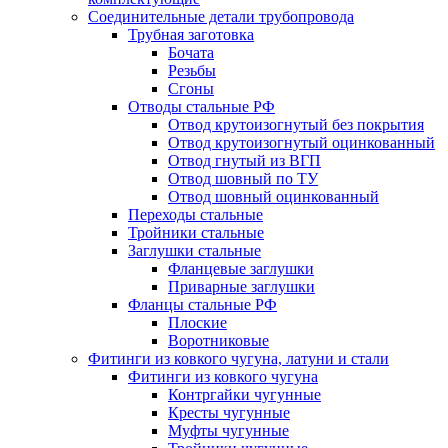
Соединительные детали трубопровода
Трубная заготовка
Бочата
Резьбы
Сгоны
Отводы стальные РФ
Отвод крутоизогнутый без покрытия
Отвод крутоизогнутый оцинкованный
Отвод гнутый из ВГП
Отвод шовный по ТУ
Отвод шовный оцинкованный
Переходы стальные
Тройники стальные
Заглушки стальные
Фланцевые заглушки
Приварные заглушки
Фланцы стальные РФ
Плоские
Воротниковые
Фитинги из ковкого чугуна, латуни и стали
Фитинги из ковкого чугуна
Контргайки чугунные
Кресты чугунные
Муфты чугунные