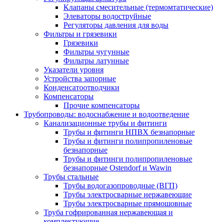
Клапаны смесительные (термомтатические)
Элеваторы водоструйные
Регуляторы давления для воды
Фильтры и грязевики
Грязевики
Фильтры чугунные
Фильтры латунные
Указатели уровня
Устройства запорные
Конденсатоотводчики
Компенсаторы
Прочие компенсаторы
Трубопроводы: водоснабжение и водоотведение
Канализационные трубы и фитинги
Трубы и фитинги НПВХ безнапорные
Трубы и фитинги полипропиленовые
безнапорные
Трубы и фитинги полипропиленовые
безнапорные Ostendorf и Wawin
Трубы стальные
Трубы водогазопроводные (ВГП)
Трубы электросварные нержавеющие
Трубы электросварные прямошовные
Труба гофрированная нержавеющая и
комплектующие