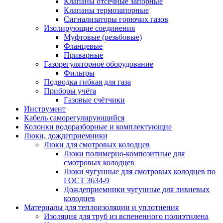
Клапаны отсечные запорные
Клапаны термозапорные
Сигнализаторы горючих газов
Изолирующие соединения
Муфтовые (резьбовые)
Фланцевые
Приварные
Газорегуляторное оборудование
Фильтры
Подводка гибкая для газа
Приборы учёта
Газовые счётчики
Инструмент
Кабель саморегулирующийся
Колонки водоразборные и комплектующие
Люки, дождеприемники
Люки для смотровых колодцев
Люки полимерно-композитные для
смотровых колодцев
Люки чугунные для смотровых колодцев по
ГОСТ 3634-9
Дождеприемники чугунные для ливневых
колодцев
Материалы для теплоизоляции и уплотнения
Изоляция для труб из вспененного полиэтилена