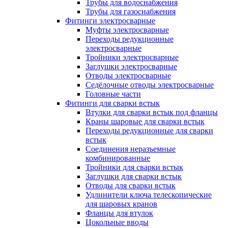
Трубы для водоснабжения
Трубы для газоснабжения
Фитинги электросварные
Муфты электросварные
Переходы редукционные
электросварные
Тройники электросварные
Заглушки электросварные
Отводы электросварные
Седёлочные отводы электросварные
Головные части
Фитинги для сварки встык
Втулки для сварки встык под фланцы
Краны шаровые для сварки встык
Переходы редукционные для сварки
встык
Соединения неразъемные
комбинированные
Тройники для сварки встык
Заглушки для сварки встык
Отводы для сварки встык
Удлинители ключа телескопические
для шаровых кранов
Фланцы для втулок
Цокольные вводы