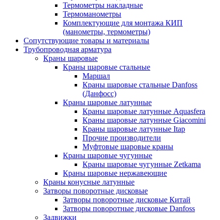
Термометры накладные
Термоманометры
Комплектующие для монтажа КИП
(манометры, термометры)
Сопутствующие товары и материалы
Трубопроводная арматура
Краны шаровые
Краны шаровые стальные
Маршал
Краны шаровые стальные Danfoss
(Данфосс)
Краны шаровые латунные
Краны шаровые латунные Aquasfera
Краны шаровые латунные Giacomini
Краны шаровые латунные Itap
Прочие производители
Муфтовые шаровые краны
Краны шаровые чугунные
Краны шаровые чугунные Zetkama
Краны шаровые нержавеющие
Краны конусные латунные
Затворы поворотные дисковые
Затворы поворотные дисковые Китай
Затворы поворотные дисковые Danfoss
Задвижки