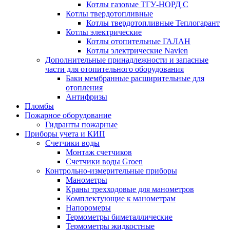
Котлы газовые ТГУ-НОРД С
Котлы твердотопливные
Котлы твердотопливные Теплогарант
Котлы электрические
Котлы отопительные ГАЛАН
Котлы электрические Navien
Дополнительные принадлежности и запасные
части для отопительного оборудования
Баки мембранные расширительные для
отопления
Антифризы
Пломбы
Пожарное оборудование
Гидранты пожарные
Приборы учета и КИП
Счетчики воды
Монтаж счетчиков
Счетчики воды Groen
Контрольно-измерительные приборы
Манометры
Краны трехходовые для манометров
Комплектующие к манометрам
Напоромеры
Термометры биметаллические
Термометры жидкостные