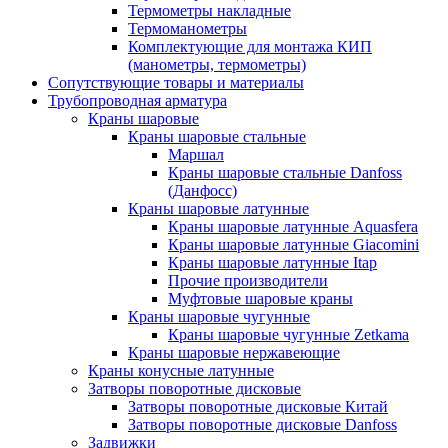
Термометры накладные
Термоманометры
Комплектующие для монтажа КИП
(манометры, термометры)
Сопутствующие товары и материалы
Трубопроводная арматура
Краны шаровые
Краны шаровые стальные
Маршал
Краны шаровые стальные Danfoss
(Данфосс)
Краны шаровые латунные
Краны шаровые латунные Aquasfera
Краны шаровые латунные Giacomini
Краны шаровые латунные Itap
Прочие производители
Муфтовые шаровые краны
Краны шаровые чугунные
Краны шаровые чугунные Zetkama
Краны шаровые нержавеющие
Краны конусные латунные
Затворы поворотные дисковые
Затворы поворотные дисковые Китай
Затворы поворотные дисковые Danfoss
Задвижки