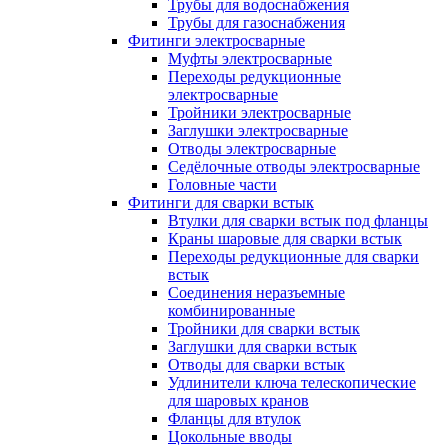
Трубы для водоснабжения
Трубы для газоснабжения
Фитинги электросварные
Муфты электросварные
Переходы редукционные
электросварные
Тройники электросварные
Заглушки электросварные
Отводы электросварные
Седёлочные отводы электросварные
Головные части
Фитинги для сварки встык
Втулки для сварки встык под фланцы
Краны шаровые для сварки встык
Переходы редукционные для сварки
встык
Соединения неразъемные
комбинированные
Тройники для сварки встык
Заглушки для сварки встык
Отводы для сварки встык
Удлинители ключа телескопические
для шаровых кранов
Фланцы для втулок
Цокольные вводы