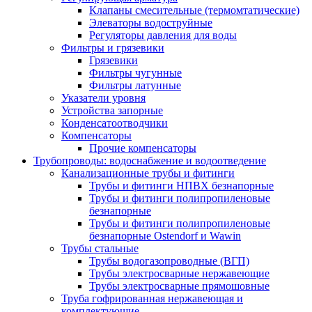
Клапаны смесительные (термомтатические)
Элеваторы водоструйные
Регуляторы давления для воды
Фильтры и грязевики
Грязевики
Фильтры чугунные
Фильтры латунные
Указатели уровня
Устройства запорные
Конденсатоотводчики
Компенсаторы
Прочие компенсаторы
Трубопроводы: водоснабжение и водоотведение
Канализационные трубы и фитинги
Трубы и фитинги НПВХ безнапорные
Трубы и фитинги полипропиленовые
безнапорные
Трубы и фитинги полипропиленовые
безнапорные Ostendorf и Wawin
Трубы стальные
Трубы водогазопроводные (ВГП)
Трубы электросварные нержавеющие
Трубы электросварные прямошовные
Труба гофрированная нержавеющая и
комплектующие