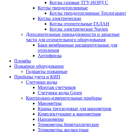
Котлы газовые ТГУ-НОРД С
Котлы твердотопливные
Котлы твердотопливные Теплогарант
Котлы электрические
Котлы отопительные ГАЛАН
Котлы электрические Navien
Дополнительные принадлежности и запасные
части для отопительного оборудования
Баки мембранные расширительные для
отопления
Антифризы
Пломбы
Пожарное оборудование
Гидранты пожарные
Приборы учета и КИП
Счетчики воды
Монтаж счетчиков
Счетчики воды Groen
Контрольно-измерительные приборы
Манометры
Краны трехходовые для манометров
Комплектующие к манометрам
Напоромеры
Термометры биметаллические
Термометры жидкостные