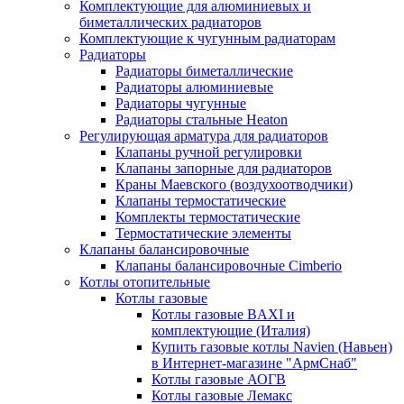
Комплектующие для алюминиевых и
биметаллических радиаторов
Комплектующие к чугунным радиаторам
Радиаторы
Радиаторы биметаллические
Радиаторы алюминиевые
Радиаторы чугунные
Радиаторы стальные Heaton
Регулирующая арматура для радиаторов
Клапаны ручной регулировки
Клапаны запорные для радиаторов
Краны Маевского (воздухоотводчики)
Клапаны термостатические
Комплекты термостатические
Термостатические элементы
Клапаны балансировочные
Клапаны балансировочные Cimberio
Котлы отопительные
Котлы газовые
Котлы газовые BAXI и
комплектующие (Италия)
Купить газовые котлы Navien (Навьен)
в Интернет-магазине "АрмСнаб"
Котлы газовые АОГВ
Котлы газовые Лемакс