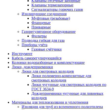
Клапаны отсечные запорные
Клапаны термозапорные
Сигнализаторы горючих газов
Изолирующие соединения
Муфтовые (резьбовые)
Фланцевые
Приварные
Газорегуляторное оборудование
Фильтры
Подводка гибкая для газа
Приборы учёта
Газовые счётчики
Инструмент
Кабель саморегулирующийся
Колонки водоразборные и комплектующие
Люки, дождеприемники
Люки для смотровых колодцев
Люки полимерно-композитные для
смотровых колодцев
Люки чугунные для смотровых колодцев по
ГОСТ 3634-9
Дождеприемники чугунные для ливневых
колодцев
Материалы для теплоизоляции и уплотнения
Изоляция для труб из вспененного полиэтилена