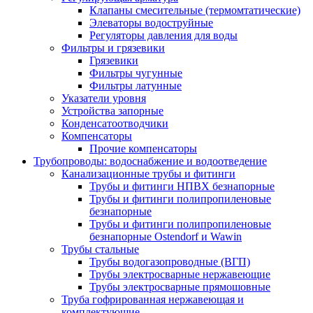
Клапаны смесительные (термомтатические)
Элеваторы водоструйные
Регуляторы давления для воды
Фильтры и грязевики
Грязевики
Фильтры чугунные
Фильтры латунные
Указатели уровня
Устройства запорные
Конденсатоотводчики
Компенсаторы
Прочие компенсаторы
Трубопроводы: водоснабжение и водоотведение
Канализационные трубы и фитинги
Трубы и фитинги НПВХ безнапорные
Трубы и фитинги полипропиленовые
безнапорные
Трубы и фитинги полипропиленовые
безнапорные Ostendorf и Wawin
Трубы стальные
Трубы водогазопроводные (ВГП)
Трубы электросварные нержавеющие
Трубы электросварные прямошовные
Труба гофрированная нержавеющая и
комплектующие