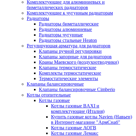
Комплектующие для алюминиевых и
биметаллических радиаторов
Комплектующие к чугунным радиаторам
Радиаторы
Радиаторы биметаллические
Радиаторы алюминиевые
Радиаторы чугунные
Радиаторы стальные Heaton
Регулирующая арматура для радиаторов
Клапаны ручной регулировки
Клапаны запорные для радиаторов
Краны Маевского (воздухоотводчики)
Клапаны термостатические
Комплекты термостатические
Термостатические элементы
Клапаны балансировочные
Клапаны балансировочные Cimberio
Котлы отопительные
Котлы газовые
Котлы газовые BAXI и
комплектующие (Италия)
Купить газовые котлы Navien (Навьен)
в Интернет-магазине "АрмСнаб"
Котлы газовые АОГВ
Котлы газовые Лемакс