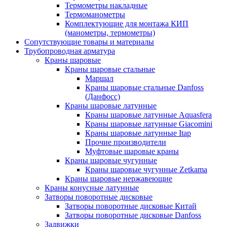
Термометры накладные
Термоманометры
Комплектующие для монтажа КИП
(манометры, термометры)
Сопутствующие товары и материалы
Трубопроводная арматура
Краны шаровые
Краны шаровые стальные
Маршал
Краны шаровые стальные Danfoss
(Данфосс)
Краны шаровые латунные
Краны шаровые латунные Aquasfera
Краны шаровые латунные Giacomini
Краны шаровые латунные Itap
Прочие производители
Муфтовые шаровые краны
Краны шаровые чугунные
Краны шаровые чугунные Zetkama
Краны шаровые нержавеющие
Краны конусные латунные
Затворы поворотные дисковые
Затворы поворотные дисковые Китай
Затворы поворотные дисковые Danfoss
Задвижки