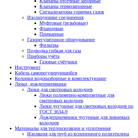
Клапаны отсечные запорные
Клапаны термозапорные
Сигнализаторы горючих газов
Изолирующие соединения
Муфтовые (резьбовые)
Фланцевые
Приварные
Газорегуляторное оборудование
Фильтры
Подводка гибкая для газа
Приборы учёта
Газовые счётчики
Инструмент
Кабель саморегулирующийся
Колонки водоразборные и комплектующие
Люки, дождеприемники
Люки для смотровых колодцев
Люки полимерно-композитные для
смотровых колодцев
Люки чугунные для смотровых колодцев по
ГОСТ 3634-9
Дождеприемники чугунные для ливневых
колодцев
Материалы для теплоизоляции и уплотнения
Изоляция для труб из вспененного полиэтилена