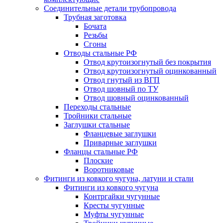
Соединительные детали трубопровода
Трубная заготовка
Бочата
Резьбы
Сгоны
Отводы стальные РФ
Отвод крутоизогнутый без покрытия
Отвод крутоизогнутый оцинкованный
Отвод гнутый из ВГП
Отвод шовный по ТУ
Отвод шовный оцинкованный
Переходы стальные
Тройники стальные
Заглушки стальные
Фланцевые заглушки
Приварные заглушки
Фланцы стальные РФ
Плоские
Воротниковые
Фитинги из ковкого чугуна, латуни и стали
Фитинги из ковкого чугуна
Контргайки чугунные
Кресты чугунные
Муфты чугунные