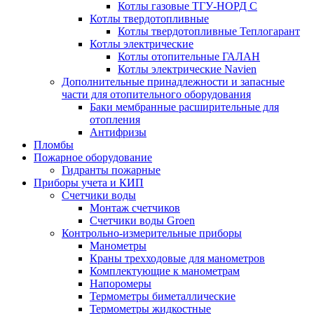
Котлы газовые ТГУ-НОРД С
Котлы твердотопливные
Котлы твердотопливные Теплогарант
Котлы электрические
Котлы отопительные ГАЛАН
Котлы электрические Navien
Дополнительные принадлежности и запасные
части для отопительного оборудования
Баки мембранные расширительные для
отопления
Антифризы
Пломбы
Пожарное оборудование
Гидранты пожарные
Приборы учета и КИП
Счетчики воды
Монтаж счетчиков
Счетчики воды Groen
Контрольно-измерительные приборы
Манометры
Краны трехходовые для манометров
Комплектующие к манометрам
Напоромеры
Термометры биметаллические
Термометры жидкостные