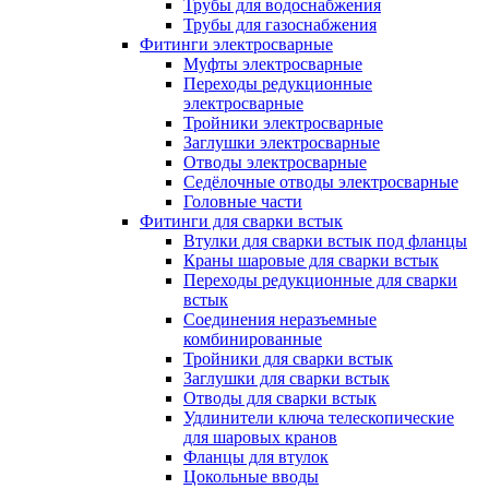
Трубы для водоснабжения
Трубы для газоснабжения
Фитинги электросварные
Муфты электросварные
Переходы редукционные
электросварные
Тройники электросварные
Заглушки электросварные
Отводы электросварные
Седёлочные отводы электросварные
Головные части
Фитинги для сварки встык
Втулки для сварки встык под фланцы
Краны шаровые для сварки встык
Переходы редукционные для сварки
встык
Соединения неразъемные
комбинированные
Тройники для сварки встык
Заглушки для сварки встык
Отводы для сварки встык
Удлинители ключа телескопические
для шаровых кранов
Фланцы для втулок
Цокольные вводы