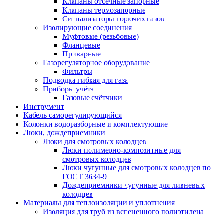
Клапаны отсечные запорные
Клапаны термозапорные
Сигнализаторы горючих газов
Изолирующие соединения
Муфтовые (резьбовые)
Фланцевые
Приварные
Газорегуляторное оборудование
Фильтры
Подводка гибкая для газа
Приборы учёта
Газовые счётчики
Инструмент
Кабель саморегулирующийся
Колонки водоразборные и комплектующие
Люки, дождеприемники
Люки для смотровых колодцев
Люки полимерно-композитные для
смотровых колодцев
Люки чугунные для смотровых колодцев по
ГОСТ 3634-9
Дождеприемники чугунные для ливневых
колодцев
Материалы для теплоизоляции и уплотнения
Изоляция для труб из вспененного полиэтилена