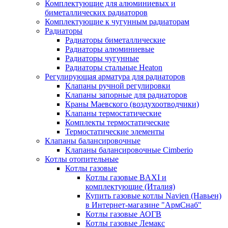
Комплектующие для алюминиевых и
биметаллических радиаторов
Комплектующие к чугунным радиаторам
Радиаторы
Радиаторы биметаллические
Радиаторы алюминиевые
Радиаторы чугунные
Радиаторы стальные Heaton
Регулирующая арматура для радиаторов
Клапаны ручной регулировки
Клапаны запорные для радиаторов
Краны Маевского (воздухоотводчики)
Клапаны термостатические
Комплекты термостатические
Термостатические элементы
Клапаны балансировочные
Клапаны балансировочные Cimberio
Котлы отопительные
Котлы газовые
Котлы газовые BAXI и
комплектующие (Италия)
Купить газовые котлы Navien (Навьен)
в Интернет-магазине "АрмСнаб"
Котлы газовые АОГВ
Котлы газовые Лемакс