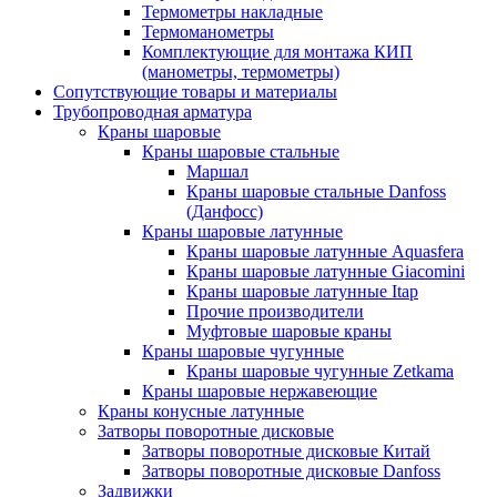
Термометры накладные
Термоманометры
Комплектующие для монтажа КИП
(манометры, термометры)
Сопутствующие товары и материалы
Трубопроводная арматура
Краны шаровые
Краны шаровые стальные
Маршал
Краны шаровые стальные Danfoss
(Данфосс)
Краны шаровые латунные
Краны шаровые латунные Aquasfera
Краны шаровые латунные Giacomini
Краны шаровые латунные Itap
Прочие производители
Муфтовые шаровые краны
Краны шаровые чугунные
Краны шаровые чугунные Zetkama
Краны шаровые нержавеющие
Краны конусные латунные
Затворы поворотные дисковые
Затворы поворотные дисковые Китай
Затворы поворотные дисковые Danfoss
Задвижки