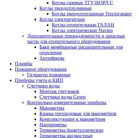
Котлы газовые ТГУ-НОРД С
Котлы твердотопливные
Котлы твердотопливные Теплогарант
Котлы электрические
Котлы отопительные ГАЛАН
Котлы электрические Navien
Дополнительные принадлежности и запасные
части для отопительного оборудования
Баки мембранные расширительные для
отопления
Антифризы
Пломбы
Пожарное оборудование
Гидранты пожарные
Приборы учета и КИП
Счетчики воды
Монтаж счетчиков
Счетчики воды Groen
Контрольно-измерительные приборы
Манометры
Краны трехходовые для манометров
Комплектующие к манометрам
Напоромеры
Термометры биметаллические
Термометры жидкостные