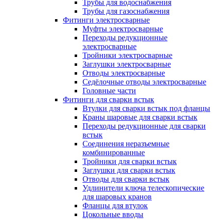
Трубы для водоснабжения
Трубы для газоснабжения
Фитинги электросварные
Муфты электросварные
Переходы редукционные
электросварные
Тройники электросварные
Заглушки электросварные
Отводы электросварные
Седёлочные отводы электросварные
Головные части
Фитинги для сварки встык
Втулки для сварки встык под фланцы
Краны шаровые для сварки встык
Переходы редукционные для сварки
встык
Соединения неразъемные
комбинированные
Тройники для сварки встык
Заглушки для сварки встык
Отводы для сварки встык
Удлинители ключа телескопические
для шаровых кранов
Фланцы для втулок
Цокольные вводы