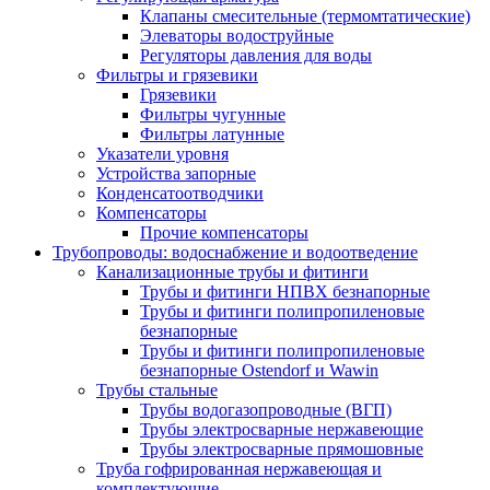
Клапаны смесительные (термомтатические)
Элеваторы водоструйные
Регуляторы давления для воды
Фильтры и грязевики
Грязевики
Фильтры чугунные
Фильтры латунные
Указатели уровня
Устройства запорные
Конденсатоотводчики
Компенсаторы
Прочие компенсаторы
Трубопроводы: водоснабжение и водоотведение
Канализационные трубы и фитинги
Трубы и фитинги НПВХ безнапорные
Трубы и фитинги полипропиленовые
безнапорные
Трубы и фитинги полипропиленовые
безнапорные Ostendorf и Wawin
Трубы стальные
Трубы водогазопроводные (ВГП)
Трубы электросварные нержавеющие
Трубы электросварные прямошовные
Труба гофрированная нержавеющая и
комплектующие