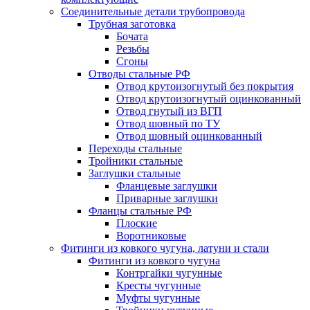
Соединительные детали трубопровода
Трубная заготовка
Бочата
Резьбы
Сгоны
Отводы стальные РФ
Отвод крутоизогнутый без покрытия
Отвод крутоизогнутый оцинкованный
Отвод гнутый из ВГП
Отвод шовный по ТУ
Отвод шовный оцинкованный
Переходы стальные
Тройники стальные
Заглушки стальные
Фланцевые заглушки
Приварные заглушки
Фланцы стальные РФ
Плоские
Воротниковые
Фитинги из ковкого чугуна, латуни и стали
Фитинги из ковкого чугуна
Контргайки чугунные
Кресты чугунные
Муфты чугунные