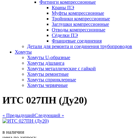
Фитинги компрессионные
Краны ПЭ
Муфты компрессионные
Тройники компрессионные
Заглушки компрессионные
Отводы компрессионные
Сёделки ПЭ
Фланцевые соединения
Детали для ремонта и соединения трубопроводов
Хомуты
Хомуты U-образные
Хомуты д/шланга
Хомуты металлические с гайкой
Хомуты ремонтные
Хомуты спринклерные
Хомуты червячные
ИТС 027ПН (Ду20)
« Предыдущий
Следующий »
в наличии
цена по запросу