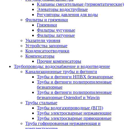
Клапаны смесительные (термомтатические)
Элеваторы водоструйные
Регуляторы давления для воды
Фильтры и грязевики
Грязевики
Фильтры чугунные
Фильтры латунные
Указатели уровня
Устройства запорные
Конденсатоотводчики
Компенсаторы
Прочие компенсаторы
Трубопроводы: водоснабжение и водоотведение
Канализационные трубы и фитинги
Трубы и фитинги НПВХ безнапорные
Трубы и фитинги полипропиленовые
безнапорные
Трубы и фитинги полипропиленовые
безнапорные Ostendorf и Wawin
Трубы стальные
Трубы водогазопроводные (ВГП)
Трубы электросварные нержавеющие
Трубы электросварные прямошовные
Труба гофрированная нержавеющая и
комплектующие