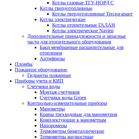
Котлы газовые ТГУ-НОРД С
Котлы твердотопливные
Котлы твердотопливные Теплогарант
Котлы электрические
Котлы отопительные ГАЛАН
Котлы электрические Navien
Дополнительные принадлежности и запасные
части для отопительного оборудования
Баки мембранные расширительные для
отопления
Антифризы
Пломбы
Пожарное оборудование
Гидранты пожарные
Приборы учета и КИП
Счетчики воды
Монтаж счетчиков
Счетчики воды Groen
Контрольно-измерительные приборы
Манометры
Краны трехходовые для манометров
Комплектующие к манометрам
Напоромеры
Термометры биметаллические
Термометры жидкостные