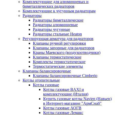
Комплектующие для алюминиевых и
биметаллических радиаторов
Комплектующие к чугунным радиаторам
Радиаторы
Радиаторы биметаллические
Радиаторы алюминиевые
Радиаторы чугунные
Радиаторы стальные Heaton
Регулирующая арматура для радиаторов
Клапаны ручной регулировки
Клапаны запорные для радиаторов
Краны Маевского (воздухоотводчики)
Клапаны термостатические
Комплекты термостатические
Термостатические элементы
Клапаны балансировочные
Клапаны балансировочные Cimberio
Котлы отопительные
Котлы газовые
Котлы газовые BAXI и
комплектующие (Италия)
Купить газовые котлы Navien (Навьен)
в Интернет-магазине "АрмСнаб"
Котлы газовые АОГВ
Котлы газовые Лемакс