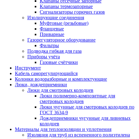
Клапаны отсечные запорные
Клапаны термозапорные
Сигнализаторы горючих газов
Изолирующие соединения
Муфтовые (резьбовые)
Фланцевые
Приварные
Газорегуляторное оборудование
Фильтры
Подводка гибкая для газа
Приборы учёта
Газовые счётчики
Инструмент
Кабель саморегулирующийся
Колонки водоразборные и комплектующие
Люки, дождеприемники
Люки для смотровых колодцев
Люки полимерно-композитные для
смотровых колодцев
Люки чугунные для смотровых колодцев по
ГОСТ 3634-9
Дождеприемники чугунные для ливневых
колодцев
Материалы для теплоизоляции и уплотнения
Изоляция для труб из вспененного полиэтилена