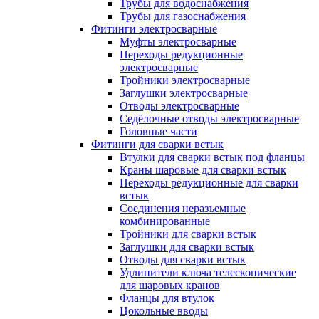
Трубы для водоснабжения
Трубы для газоснабжения
Фитинги электросварные
Муфты электросварные
Переходы редукционные
электросварные
Тройники электросварные
Заглушки электросварные
Отводы электросварные
Седёлочные отводы электросварные
Головные части
Фитинги для сварки встык
Втулки для сварки встык под фланцы
Краны шаровые для сварки встык
Переходы редукционные для сварки
встык
Соединения неразъемные
комбинированные
Тройники для сварки встык
Заглушки для сварки встык
Отводы для сварки встык
Удлинители ключа телескопические
для шаровых кранов
Фланцы для втулок
Цокольные вводы