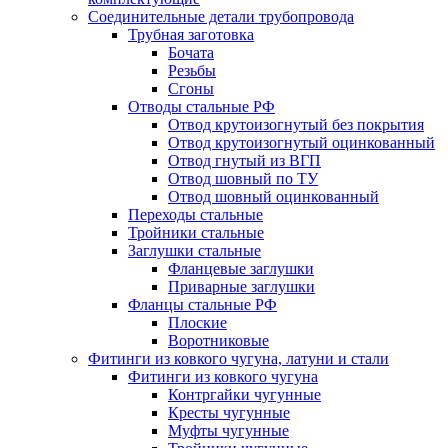
Соединительные детали трубопровода
Трубная заготовка
Бочата
Резьбы
Сгоны
Отводы стальные РФ
Отвод крутоизогнутый без покрытия
Отвод крутоизогнутый оцинкованный
Отвод гнутый из ВГП
Отвод шовный по ТУ
Отвод шовный оцинкованный
Переходы стальные
Тройники стальные
Заглушки стальные
Фланцевые заглушки
Приварные заглушки
Фланцы стальные РФ
Плоские
Воротниковые
Фитинги из ковкого чугуна, латуни и стали
Фитинги из ковкого чугуна
Контргайки чугунные
Кресты чугунные
Муфты чугунные