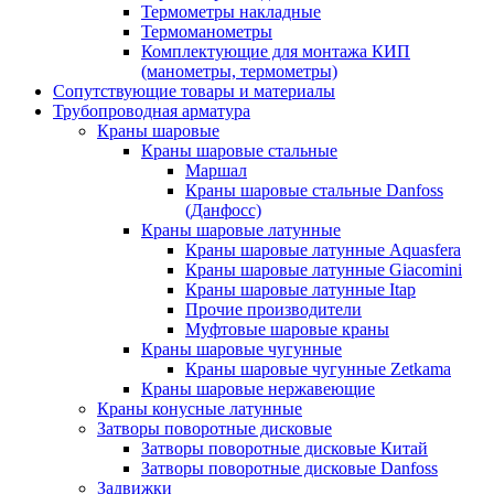
Термометры накладные
Термоманометры
Комплектующие для монтажа КИП
(манометры, термометры)
Сопутствующие товары и материалы
Трубопроводная арматура
Краны шаровые
Краны шаровые стальные
Маршал
Краны шаровые стальные Danfoss
(Данфосс)
Краны шаровые латунные
Краны шаровые латунные Aquasfera
Краны шаровые латунные Giacomini
Краны шаровые латунные Itap
Прочие производители
Муфтовые шаровые краны
Краны шаровые чугунные
Краны шаровые чугунные Zetkama
Краны шаровые нержавеющие
Краны конусные латунные
Затворы поворотные дисковые
Затворы поворотные дисковые Китай
Затворы поворотные дисковые Danfoss
Задвижки