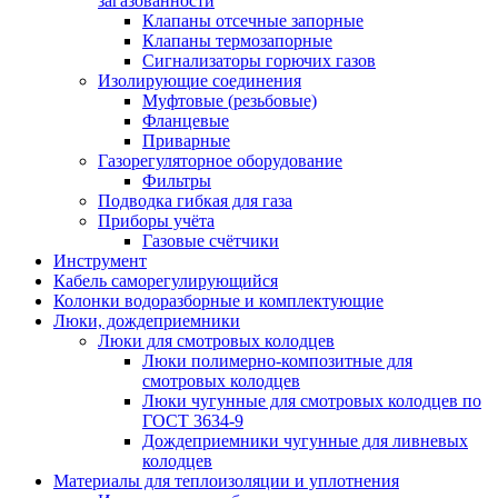
загазованности
Клапаны отсечные запорные
Клапаны термозапорные
Сигнализаторы горючих газов
Изолирующие соединения
Муфтовые (резьбовые)
Фланцевые
Приварные
Газорегуляторное оборудование
Фильтры
Подводка гибкая для газа
Приборы учёта
Газовые счётчики
Инструмент
Кабель саморегулирующийся
Колонки водоразборные и комплектующие
Люки, дождеприемники
Люки для смотровых колодцев
Люки полимерно-композитные для
смотровых колодцев
Люки чугунные для смотровых колодцев по
ГОСТ 3634-9
Дождеприемники чугунные для ливневых
колодцев
Материалы для теплоизоляции и уплотнения