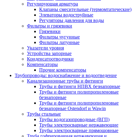
Регулирующая арматура
Клапаны смесительные (термомтатические)
Элеваторы водоструйные
Регуляторы давления для воды
Фильтры и грязевики
Грязевики
Фильтры чугунные
Фильтры латунные
Указатели уровня
Устройства запорные
Конденсатоотводчики
Компенсаторы
Прочие компенсаторы
Трубопроводы: водоснабжение и водоотведение
Канализационные трубы и фитинги
Трубы и фитинги НПВХ безнапорные
Трубы и фитинги полипропиленовые
безнапорные
Трубы и фитинги полипропиленовые
безнапорные Ostendorf и Wawin
Трубы стальные
Трубы водогазопроводные (ВГП)
Трубы электросварные нержавеющие
Трубы электросварные прямошовные
Труба гофрированная нержавеющая и