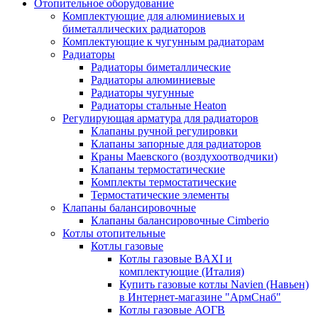
Отопительное оборудование
Комплектующие для алюминиевых и
биметаллических радиаторов
Комплектующие к чугунным радиаторам
Радиаторы
Радиаторы биметаллические
Радиаторы алюминиевые
Радиаторы чугунные
Радиаторы стальные Heaton
Регулирующая арматура для радиаторов
Клапаны ручной регулировки
Клапаны запорные для радиаторов
Краны Маевского (воздухоотводчики)
Клапаны термостатические
Комплекты термостатические
Термостатические элементы
Клапаны балансировочные
Клапаны балансировочные Cimberio
Котлы отопительные
Котлы газовые
Котлы газовые BAXI и
комплектующие (Италия)
Купить газовые котлы Navien (Навьен)
в Интернет-магазине "АрмСнаб"
Котлы газовые АОГВ