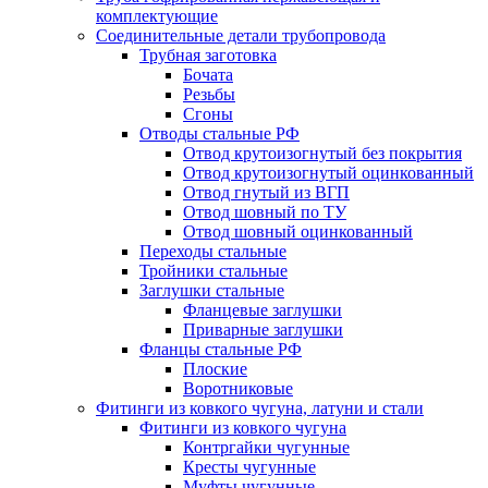
комплектующие
Соединительные детали трубопровода
Трубная заготовка
Бочата
Резьбы
Сгоны
Отводы стальные РФ
Отвод крутоизогнутый без покрытия
Отвод крутоизогнутый оцинкованный
Отвод гнутый из ВГП
Отвод шовный по ТУ
Отвод шовный оцинкованный
Переходы стальные
Тройники стальные
Заглушки стальные
Фланцевые заглушки
Приварные заглушки
Фланцы стальные РФ
Плоские
Воротниковые
Фитинги из ковкого чугуна, латуни и стали
Фитинги из ковкого чугуна
Контргайки чугунные
Кресты чугунные
Муфты чугунные