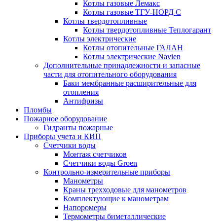
Котлы газовые Лемакс
Котлы газовые ТГУ-НОРД С
Котлы твердотопливные
Котлы твердотопливные Теплогарант
Котлы электрические
Котлы отопительные ГАЛАН
Котлы электрические Navien
Дополнительные принадлежности и запасные
части для отопительного оборудования
Баки мембранные расширительные для
отопления
Антифризы
Пломбы
Пожарное оборудование
Гидранты пожарные
Приборы учета и КИП
Счетчики воды
Монтаж счетчиков
Счетчики воды Groen
Контрольно-измерительные приборы
Манометры
Краны трехходовые для манометров
Комплектующие к манометрам
Напоромеры
Термометры биметаллические