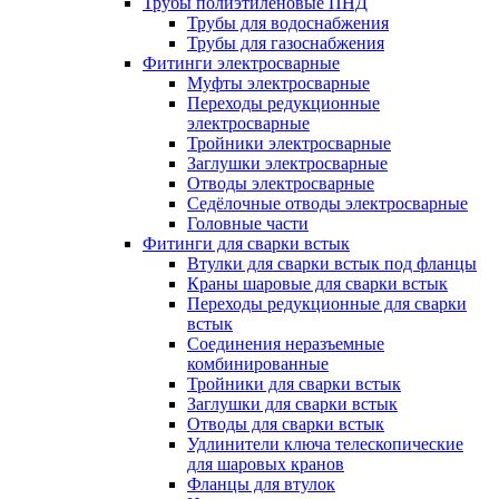
Трубы полиэтиленовые ПНД
Трубы для водоснабжения
Трубы для газоснабжения
Фитинги электросварные
Муфты электросварные
Переходы редукционные
электросварные
Тройники электросварные
Заглушки электросварные
Отводы электросварные
Седёлочные отводы электросварные
Головные части
Фитинги для сварки встык
Втулки для сварки встык под фланцы
Краны шаровые для сварки встык
Переходы редукционные для сварки
встык
Соединения неразъемные
комбинированные
Тройники для сварки встык
Заглушки для сварки встык
Отводы для сварки встык
Удлинители ключа телескопические
для шаровых кранов
Фланцы для втулок