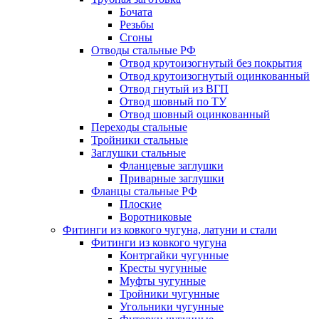
Бочата
Резьбы
Сгоны
Отводы стальные РФ
Отвод крутоизогнутый без покрытия
Отвод крутоизогнутый оцинкованный
Отвод гнутый из ВГП
Отвод шовный по ТУ
Отвод шовный оцинкованный
Переходы стальные
Тройники стальные
Заглушки стальные
Фланцевые заглушки
Приварные заглушки
Фланцы стальные РФ
Плоские
Воротниковые
Фитинги из ковкого чугуна, латуни и стали
Фитинги из ковкого чугуна
Контргайки чугунные
Кресты чугунные
Муфты чугунные
Тройники чугунные
Угольники чугунные