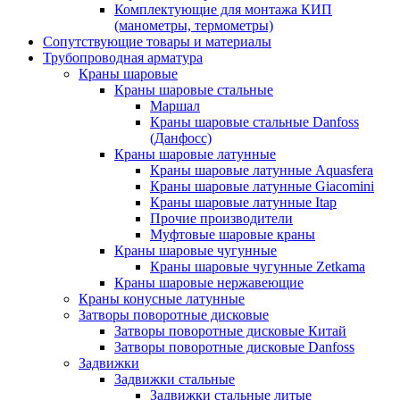
Комплектующие для монтажа КИП
(манометры, термометры)
Сопутствующие товары и материалы
Трубопроводная арматура
Краны шаровые
Краны шаровые стальные
Маршал
Краны шаровые стальные Danfoss
(Данфосс)
Краны шаровые латунные
Краны шаровые латунные Aquasfera
Краны шаровые латунные Giacomini
Краны шаровые латунные Itap
Прочие производители
Муфтовые шаровые краны
Краны шаровые чугунные
Краны шаровые чугунные Zetkama
Краны шаровые нержавеющие
Краны конусные латунные
Затворы поворотные дисковые
Затворы поворотные дисковые Китай
Затворы поворотные дисковые Danfoss
Задвижки
Задвижки стальные
Задвижки стальные литые