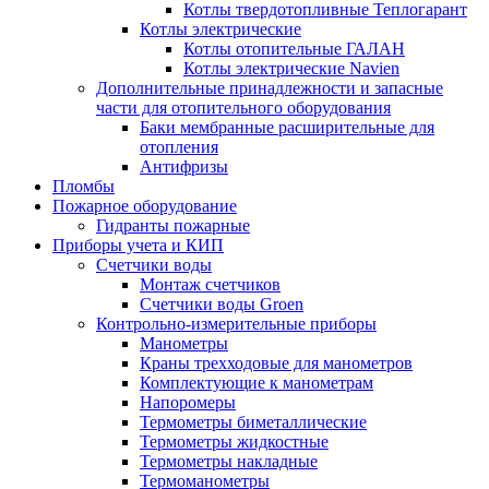
Котлы твердотопливные Теплогарант
Котлы электрические
Котлы отопительные ГАЛАН
Котлы электрические Navien
Дополнительные принадлежности и запасные
части для отопительного оборудования
Баки мембранные расширительные для
отопления
Антифризы
Пломбы
Пожарное оборудование
Гидранты пожарные
Приборы учета и КИП
Счетчики воды
Монтаж счетчиков
Счетчики воды Groen
Контрольно-измерительные приборы
Манометры
Краны трехходовые для манометров
Комплектующие к манометрам
Напоромеры
Термометры биметаллические
Термометры жидкостные
Термометры накладные
Термоманометры