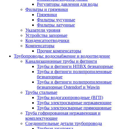
Регуляторы давления для воды
Фильтры и грязевики
Грязевики
Фильтры чугунные
Фильтры латунные
Указатели уровня
Устройства запорные
Конденсатоотводчики
Компенсаторы
Прочие компенсаторы
Трубопроводы: водоснабжение и водоотведение
Канализационные трубы и фитинги
Трубы и фитинги НПВХ безнапорные
Трубы и фитинги полипропиленовые
безнапорные
Трубы и фитинги полипропиленовые
безнапорные Ostendorf и Wawin
Трубы стальные
Трубы водогазопроводные (ВГП)
Трубы электросварные нержавеющие
Трубы электросварные прямошовные
Труба гофрированная нержавеющая и
комплектующие
Соединительные детали трубопровода
Трубная заготовка