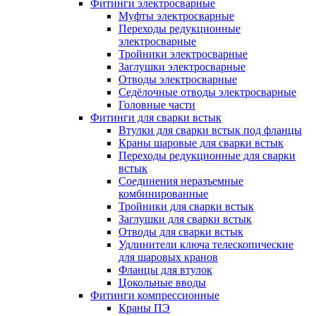
Фитинги электросварные
Муфты электросварные
Переходы редукционные
электросварные
Тройники электросварные
Заглушки электросварные
Отводы электросварные
Седёлочные отводы электросварные
Головные части
Фитинги для сварки встык
Втулки для сварки встык под фланцы
Краны шаровые для сварки встык
Переходы редукционные для сварки
встык
Соединения неразъемные
комбинированные
Тройники для сварки встык
Заглушки для сварки встык
Отводы для сварки встык
Удлинители ключа телескопические
для шаровых кранов
Фланцы для втулок
Цокольные вводы
Фитинги компрессионные
Краны ПЭ