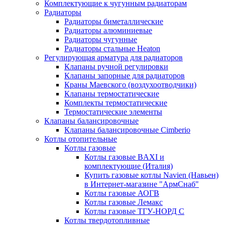
Комплектующие к чугунным радиаторам
Радиаторы
Радиаторы биметаллические
Радиаторы алюминиевые
Радиаторы чугунные
Радиаторы стальные Heaton
Регулирующая арматура для радиаторов
Клапаны ручной регулировки
Клапаны запорные для радиаторов
Краны Маевского (воздухоотводчики)
Клапаны термостатические
Комплекты термостатические
Термостатические элементы
Клапаны балансировочные
Клапаны балансировочные Cimberio
Котлы отопительные
Котлы газовые
Котлы газовые BAXI и
комплектующие (Италия)
Купить газовые котлы Navien (Навьен)
в Интернет-магазине "АрмСнаб"
Котлы газовые АОГВ
Котлы газовые Лемакс
Котлы газовые ТГУ-НОРД С
Котлы твердотопливные