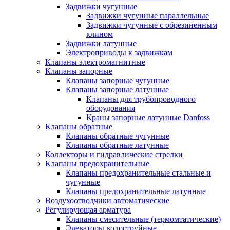
Задвижки чугунные
Задвижки чугунные параллельные
Задвижки чугунные с обрезиненным
клином
Задвижки латунные
Электроприводы к задвижкам
Клапаны электромагнитные
Клапаны запорные
Клапаны запорные чугунные
Клапаны запорные латунные
Клапаны для трубопроводного
оборудования
Краны запорные латунные Danfoss
Клапаны обратные
Клапаны обратные чугунные
Клапаны обратные латунные
Коллекторы и гидравлические стрелки
Клапаны предохранительные
Клапаны предохранительные стальные и
чугунные
Клапаны предохранительные латунные
Воздухоотводчики автоматические
Регулирующая арматура
Клапаны смесительные (термомтатические)
Элеваторы водоструйные