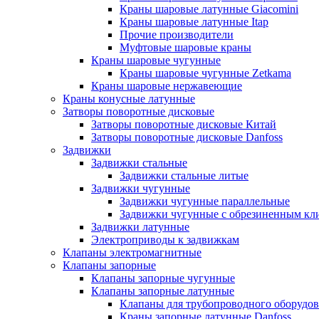
Краны шаровые латунные Giacomini
Краны шаровые латунные Itap
Прочие производители
Муфтовые шаровые краны
Краны шаровые чугунные
Краны шаровые чугунные Zetkama
Краны шаровые нержавеющие
Краны конусные латунные
Затворы поворотные дисковые
Затворы поворотные дисковые Китай
Затворы поворотные дисковые Danfoss
Задвижки
Задвижки стальные
Задвижки стальные литые
Задвижки чугунные
Задвижки чугунные параллельные
Задвижки чугунные с обрезиненным кл
Задвижки латунные
Электроприводы к задвижкам
Клапаны электромагнитные
Клапаны запорные
Клапаны запорные чугунные
Клапаны запорные латунные
Клапаны для трубопроводного оборудо
Краны запорные латунные Danfoss