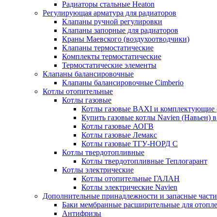
Радиаторы стальные Heaton
Регулирующая арматура для радиаторов
Клапаны ручной регулировки
Клапаны запорные для радиаторов
Краны Маевского (воздухоотводчики)
Клапаны термостатические
Комплекты термостатические
Термостатические элементы
Клапаны балансировочные
Клапаны балансировочные Cimberio
Котлы отопительные
Котлы газовые
Котлы газовые BAXI и комплектующие 
Купить газовые котлы Navien (Навьен) 
Котлы газовые АОГВ
Котлы газовые Лемакс
Котлы газовые ТГУ-НОРД С
Котлы твердотопливные
Котлы твердотопливные Теплогарант
Котлы электрические
Котлы отопительные ГАЛАН
Котлы электрические Navien
Дополнительные принадлежности и запасные части
Баки мембранные расширительные для отопл
Антифризы