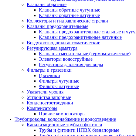
Клапаны обратные
Клапаны обратные чугунные
Клапаны обратные латунные
Коллекторы и гидравлические стрелки
Клапаны предохранительные
Клапаны предохранительные стальные и чуг
Клапаны предохранительные латунные
Воздухоотводчики автоматические
Регулирующая арматура
Клапаны смесительные (термомтатические)
Элеваторы водоструйные
Регуляторы давления для воды
Фильтры и грязевики
Грязевики
Фильтры чугунные
Фильтры латунные
Указатели уровня
Устройства запорные
Конденсатоотводчики
Компенсаторы
Прочие компенсаторы
Трубопроводы: водоснабжение и водоотведение
Канализационные трубы и фитинги
Трубы и фитинги НПВХ безнапорные
Трубы и фитинги полипропиленовые безнап