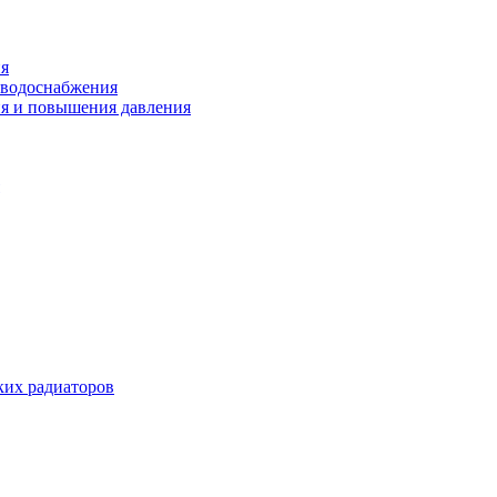
ия
 водоснабжения
ия и повышения давления
их радиаторов