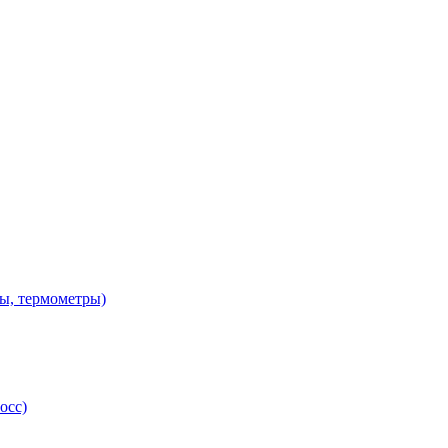
ы, термометры)
осс)