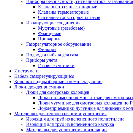
Приборы безопасности, сигнализаторы загазованно
Клапаны отсечные запорные
Клапаны термозапорные
Сигнализаторы горючих газов
Изолирующие соединения
Муфтовые (резьбовые)
Фланцевые
Приварные
Газорегуляторное оборудование
Фильтры
Подводка гибкая для газа
Приборы учёта
Газовые счётчики
Инструмент
Кабель саморегулирующийся
Колонки водоразборные и комплектующие
Люки, дождеприемники
Люки для смотровых колодцев
Люки полимерно-композитные для смотровых
Люки чугунные для смотровых колодцев по 
Дождеприемники чугунные для ливневых кол
Материалы для теплоизоляции и уплотнения
Изоляция для труб из вспененного полиэтилена
Изоляция для труб из вспененного каучука
Материалы для уплотнения и изоляции