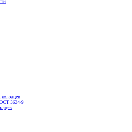
сти
 колодцев
ГОСТ 3634-9
одцев