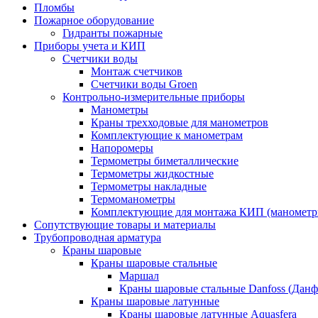
Пломбы
Пожарное оборудование
Гидранты пожарные
Приборы учета и КИП
Счетчики воды
Монтаж счетчиков
Счетчики воды Groen
Контрольно-измерительные приборы
Манометры
Краны трехходовые для манометров
Комплектующие к манометрам
Напоромеры
Термометры биметаллические
Термометры жидкостные
Термометры накладные
Термоманометры
Комплектующие для монтажа КИП (манометр
Сопутствующие товары и материалы
Трубопроводная арматура
Краны шаровые
Краны шаровые стальные
Маршал
Краны шаровые стальные Danfoss (Данф
Краны шаровые латунные
Краны шаровые латунные Aquasfera