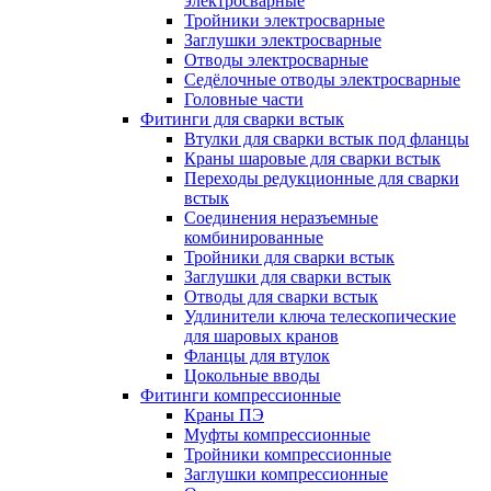
электросварные
Тройники электросварные
Заглушки электросварные
Отводы электросварные
Седёлочные отводы электросварные
Головные части
Фитинги для сварки встык
Втулки для сварки встык под фланцы
Краны шаровые для сварки встык
Переходы редукционные для сварки
встык
Соединения неразъемные
комбинированные
Тройники для сварки встык
Заглушки для сварки встык
Отводы для сварки встык
Удлинители ключа телескопические
для шаровых кранов
Фланцы для втулок
Цокольные вводы
Фитинги компрессионные
Краны ПЭ
Муфты компрессионные
Тройники компрессионные
Заглушки компрессионные