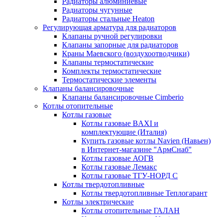
Радиаторы алюминиевые
Радиаторы чугунные
Радиаторы стальные Heaton
Регулирующая арматура для радиаторов
Клапаны ручной регулировки
Клапаны запорные для радиаторов
Краны Маевского (воздухоотводчики)
Клапаны термостатические
Комплекты термостатические
Термостатические элементы
Клапаны балансировочные
Клапаны балансировочные Cimberio
Котлы отопительные
Котлы газовые
Котлы газовые BAXI и
комплектующие (Италия)
Купить газовые котлы Navien (Навьен)
в Интернет-магазине "АрмСнаб"
Котлы газовые АОГВ
Котлы газовые Лемакс
Котлы газовые ТГУ-НОРД С
Котлы твердотопливные
Котлы твердотопливные Теплогарант
Котлы электрические
Котлы отопительные ГАЛАН