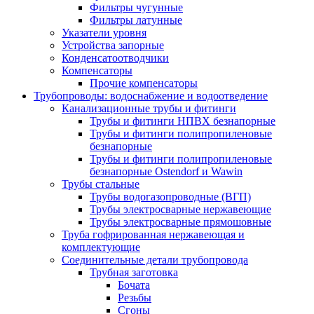
Фильтры чугунные
Фильтры латунные
Указатели уровня
Устройства запорные
Конденсатоотводчики
Компенсаторы
Прочие компенсаторы
Трубопроводы: водоснабжение и водоотведение
Канализационные трубы и фитинги
Трубы и фитинги НПВХ безнапорные
Трубы и фитинги полипропиленовые
безнапорные
Трубы и фитинги полипропиленовые
безнапорные Ostendorf и Wawin
Трубы стальные
Трубы водогазопроводные (ВГП)
Трубы электросварные нержавеющие
Трубы электросварные прямошовные
Труба гофрированная нержавеющая и
комплектующие
Соединительные детали трубопровода
Трубная заготовка
Бочата
Резьбы
Сгоны