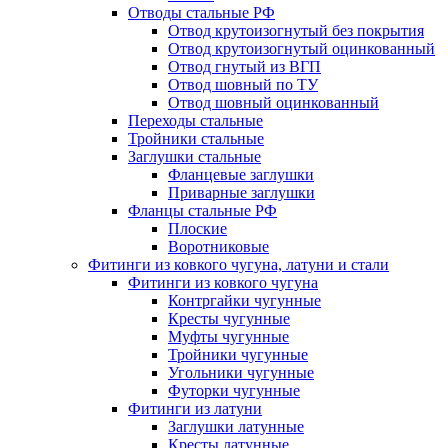
Отводы стальные РФ
Отвод крутоизогнутый без покрытия
Отвод крутоизогнутый оцинкованный
Отвод гнутый из ВГП
Отвод шовный по ТУ
Отвод шовный оцинкованный
Переходы стальные
Тройники стальные
Заглушки стальные
Фланцевые заглушки
Приварные заглушки
Фланцы стальные РФ
Плоские
Воротниковые
Фитинги из ковкого чугуна, латуни и стали
Фитинги из ковкого чугуна
Контргайки чугунные
Кресты чугунные
Муфты чугунные
Тройники чугунные
Угольники чугунные
Футорки чугунные
Фитинги из латуни
Заглушки латунные
Кресты латунные