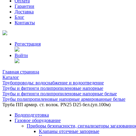
Оплата
Гарантии
Доставка
Блог
Контакты
Регистрация
Войти
Главная страница
Каталог
Трубопроводы: водоснабжение и водоотведение
Трубы и фитинги полипропиленовые напорные
Трубы и фитинги полипропиленовые напорные белые
Трубы полипропиленовые напорные армированные белые
Труба ПП армир. ст. волок. PN25 D25 бел.(уп.100м)
Водоподготовка
Газовое оборудование
Приборы безопасности, сигнализаторы загазованно
Клапаны отсечные запорные