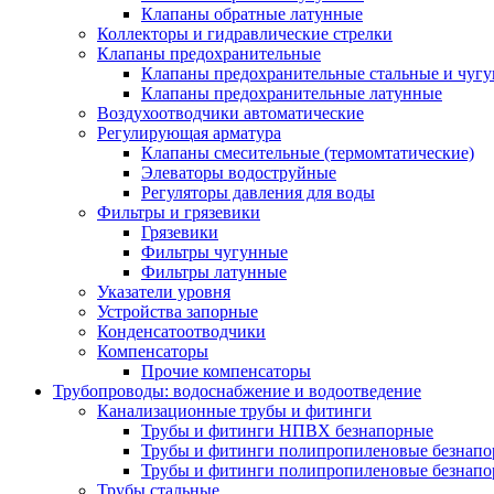
Клапаны обратные латунные
Коллекторы и гидравлические стрелки
Клапаны предохранительные
Клапаны предохранительные стальные и чуг
Клапаны предохранительные латунные
Воздухоотводчики автоматические
Регулирующая арматура
Клапаны смесительные (термомтатические)
Элеваторы водоструйные
Регуляторы давления для воды
Фильтры и грязевики
Грязевики
Фильтры чугунные
Фильтры латунные
Указатели уровня
Устройства запорные
Конденсатоотводчики
Компенсаторы
Прочие компенсаторы
Трубопроводы: водоснабжение и водоотведение
Канализационные трубы и фитинги
Трубы и фитинги НПВХ безнапорные
Трубы и фитинги полипропиленовые безнап
Трубы и фитинги полипропиленовые безнапор
Трубы стальные