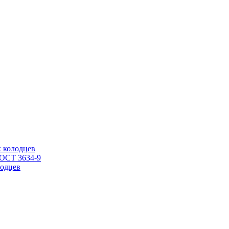
 колодцев
ГОСТ 3634-9
одцев