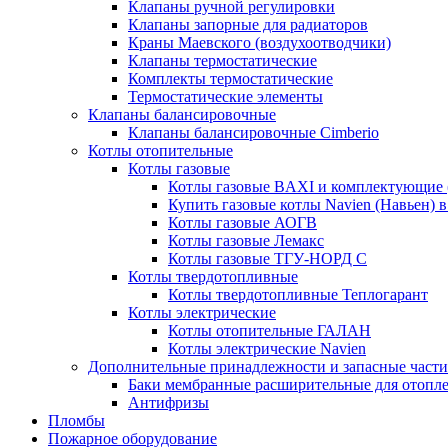
Клапаны ручной регулировки
Клапаны запорные для радиаторов
Краны Маевского (воздухоотводчики)
Клапаны термостатические
Комплекты термостатические
Термостатические элементы
Клапаны балансировочные
Клапаны балансировочные Cimberio
Котлы отопительные
Котлы газовые
Котлы газовые BAXI и комплектующие 
Купить газовые котлы Navien (Навьен) 
Котлы газовые АОГВ
Котлы газовые Лемакс
Котлы газовые ТГУ-НОРД С
Котлы твердотопливные
Котлы твердотопливные Теплогарант
Котлы электрические
Котлы отопительные ГАЛАН
Котлы электрические Navien
Дополнительные принадлежности и запасные части
Баки мембранные расширительные для отопл
Антифризы
Пломбы
Пожарное оборудование