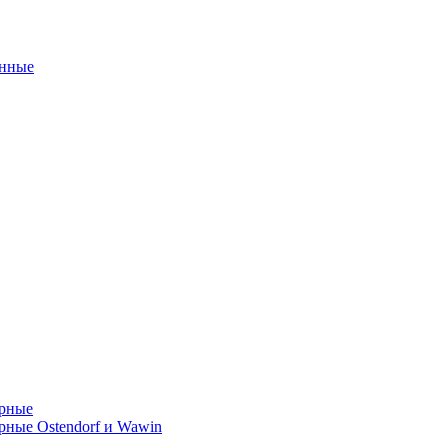
унные
орные
ные Ostendorf и Wawin