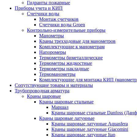
Гидранты пожарные
Приборы учета и КИП
Счетчики воды
Монтаж счетчиков
Счетчики воды Groen
Контрольно-измерительные приборы
Манометры
Краны трехходовые для манометров
Комплектующие к манометрам
Напоромеры
Термометры биметаллические
Термометры жидкостные
Термометры накладные
Термоманометры
Комплектующие для монтажа КИП (манометр
Сопутствующие товары и материалы
Трубопроводная арматура
Краны шаровые
Краны шаровые стальные
Маршал
Краны шаровые стальные Danfoss (Данф
Краны шаровые латунные
Краны шаровые латунные Aquasfera
Краны шаровые латунные Giacomini
Краны шаровые латунные Itap