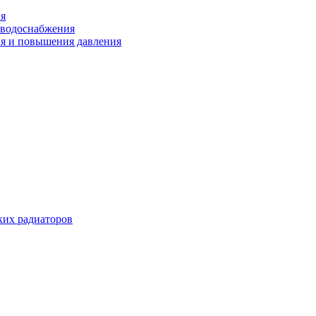
ия
 водоснабжения
ия и повышения давления
их радиаторов