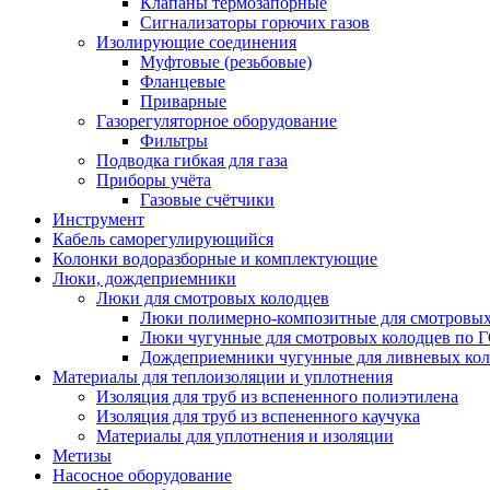
Клапаны термозапорные
Сигнализаторы горючих газов
Изолирующие соединения
Муфтовые (резьбовые)
Фланцевые
Приварные
Газорегуляторное оборудование
Фильтры
Подводка гибкая для газа
Приборы учёта
Газовые счётчики
Инструмент
Кабель саморегулирующийся
Колонки водоразборные и комплектующие
Люки, дождеприемники
Люки для смотровых колодцев
Люки полимерно-композитные для смотровых
Люки чугунные для смотровых колодцев по 
Дождеприемники чугунные для ливневых кол
Материалы для теплоизоляции и уплотнения
Изоляция для труб из вспененного полиэтилена
Изоляция для труб из вспененного каучука
Материалы для уплотнения и изоляции
Метизы
Насосное оборудование