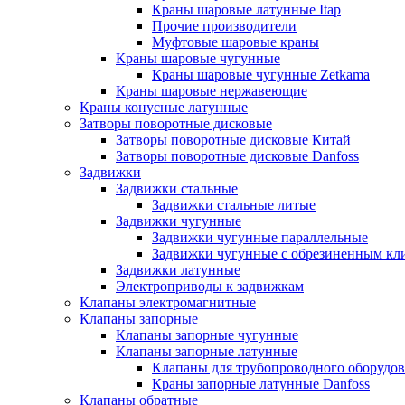
Краны шаровые латунные Itap
Прочие производители
Муфтовые шаровые краны
Краны шаровые чугунные
Краны шаровые чугунные Zetkama
Краны шаровые нержавеющие
Краны конусные латунные
Затворы поворотные дисковые
Затворы поворотные дисковые Китай
Затворы поворотные дисковые Danfoss
Задвижки
Задвижки стальные
Задвижки стальные литые
Задвижки чугунные
Задвижки чугунные параллельные
Задвижки чугунные с обрезиненным кл
Задвижки латунные
Электроприводы к задвижкам
Клапаны электромагнитные
Клапаны запорные
Клапаны запорные чугунные
Клапаны запорные латунные
Клапаны для трубопроводного оборудо
Краны запорные латунные Danfoss
Клапаны обратные