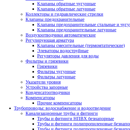
Клапаны обратные чугунные
Клапаны обратные латунные
Коллекторы и гидравлические стрелки
Клапаны предохранительные
Клапаны предохранительные стальные и чуг
Клапаны предохранительные латунные
Воздухоотводчики автоматические
Регулирующая арматура
Клапаны смесительные (термомтатические)
Элеваторы водоструйные
Регуляторы давления для воды
Фильтры и грязевики
Грязевики
Фильтры чугунные
Фильтры латунные
Указатели уровня
Устройства запорные
Конденсатоотводчики
Компенсаторы
Прочие компенсаторы
Трубопроводы: водоснабжение и водоотведение
Канализационные трубы и фитинги
Трубы и фитинги НПВХ безнапорные
Трубы и фитинги полипропиленовые безнап
Трубы и фитинги полипропиленовые безнапор