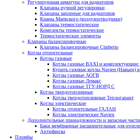
Регулирующая арматура для радиаторов
Клапаны ручной регулировки
Клапаны запорные для радиаторов
Краны Маевского (воздухоотводчики)
Клапаны термостатические
Комплекты термостатические
Термостатические элементы
Клапаны балансировочные
Клапаны балансировочные Cimberio
Котлы отопительные
Котлы газовые
Котлы газовые BAXI и комплектующие 
Купить газовые котлы Navien (Навьен) 
Котлы газовые АОГВ
Котлы газовые Лемакс
Котлы газовые ТГУ-НОРД С
Котлы твердотопливные
Котлы твердотопливные Теплогарант
Котлы электрические
Котлы отопительные ГАЛАН
Котлы электрические Navien
Дополнительные принадлежности и запасные части
Баки мембранные расширительные для отопл
Антифризы
Пломбы