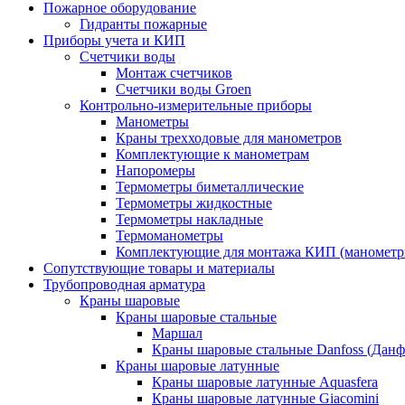
Пожарное оборудование
Гидранты пожарные
Приборы учета и КИП
Счетчики воды
Монтаж счетчиков
Счетчики воды Groen
Контрольно-измерительные приборы
Манометры
Краны трехходовые для манометров
Комплектующие к манометрам
Напоромеры
Термометры биметаллические
Термометры жидкостные
Термометры накладные
Термоманометры
Комплектующие для монтажа КИП (манометр
Сопутствующие товары и материалы
Трубопроводная арматура
Краны шаровые
Краны шаровые стальные
Маршал
Краны шаровые стальные Danfoss (Данф
Краны шаровые латунные
Краны шаровые латунные Aquasfera
Краны шаровые латунные Giacomini