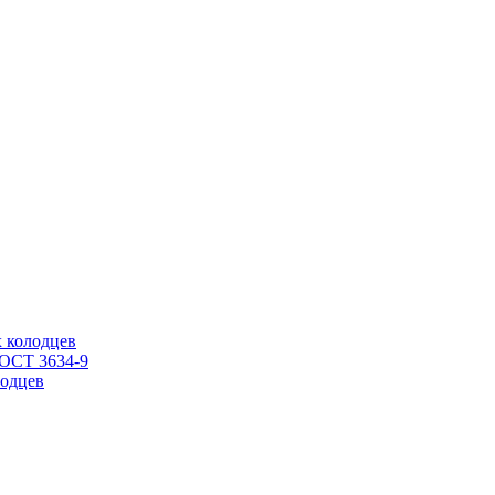
 колодцев
ГОСТ 3634-9
одцев