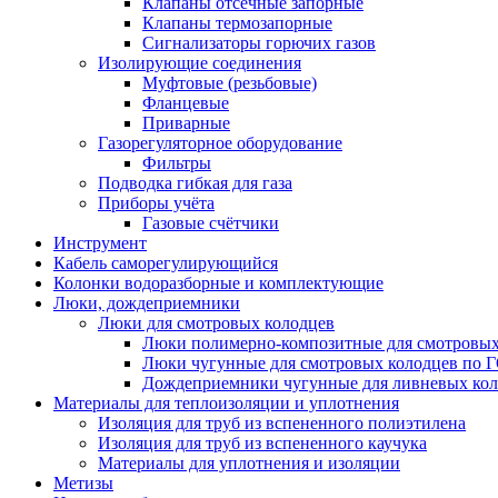
Клапаны отсечные запорные
Клапаны термозапорные
Сигнализаторы горючих газов
Изолирующие соединения
Муфтовые (резьбовые)
Фланцевые
Приварные
Газорегуляторное оборудование
Фильтры
Подводка гибкая для газа
Приборы учёта
Газовые счётчики
Инструмент
Кабель саморегулирующийся
Колонки водоразборные и комплектующие
Люки, дождеприемники
Люки для смотровых колодцев
Люки полимерно-композитные для смотровых
Люки чугунные для смотровых колодцев по 
Дождеприемники чугунные для ливневых кол
Материалы для теплоизоляции и уплотнения
Изоляция для труб из вспененного полиэтилена
Изоляция для труб из вспененного каучука
Материалы для уплотнения и изоляции
Метизы