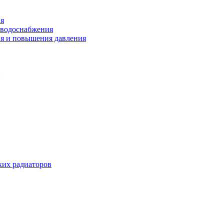
ия
 водоснабжения
ия и повышения давления
их радиаторов