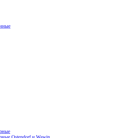
унные
орные
ные Ostendorf и Wawin