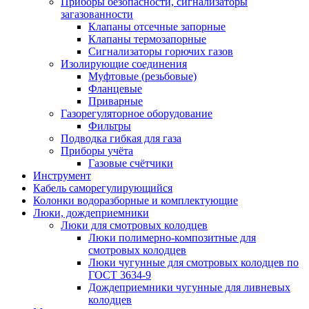
Приборы безопасности, сигнализаторы
загазованности
Клапаны отсечные запорные
Клапаны термозапорные
Сигнализаторы горючих газов
Изолирующие соединения
Муфтовые (резьбовые)
Фланцевые
Приварные
Газорегуляторное оборудование
Фильтры
Подводка гибкая для газа
Приборы учёта
Газовые счётчики
Инструмент
Кабель саморегулирующийся
Колонки водоразборные и комплектующие
Люки, дождеприемники
Люки для смотровых колодцев
Люки полимерно-композитные для
смотровых колодцев
Люки чугунные для смотровых колодцев по
ГОСТ 3634-9
Дождеприемники чугунные для ливневых
колодцев