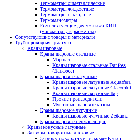
Термометры биметаллические
Термометры жидкостные
Термометры накладные
Термоманометры
Комплектующие для монтажа КИП
(манометры, термометры)
Сопутствующие товары и материалы
Трубопроводная арматура
Краны шаровые
Краны шаровые стальные
Маршал
Краны шаровые стальные Danfoss
(Данфосс)
Краны шаровые латунные
Краны шаровые латунные Aquasfera
Краны шаровые латунные Giacomini
Краны шаровые латунные Itap
Прочие производители
Муфтовые шаровые краны
Краны шаровые чугунные
Краны шаровые чугунные Zetkama
Краны шаровые нержавеющие
Краны конусные латунные
Затворы поворотные дисковые
Затворы поворотные дисковые Китай