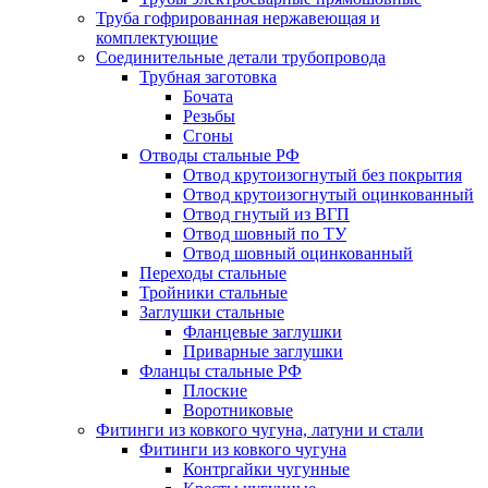
Труба гофрированная нержавеющая и
комплектующие
Соединительные детали трубопровода
Трубная заготовка
Бочата
Резьбы
Сгоны
Отводы стальные РФ
Отвод крутоизогнутый без покрытия
Отвод крутоизогнутый оцинкованный
Отвод гнутый из ВГП
Отвод шовный по ТУ
Отвод шовный оцинкованный
Переходы стальные
Тройники стальные
Заглушки стальные
Фланцевые заглушки
Приварные заглушки
Фланцы стальные РФ
Плоские
Воротниковые
Фитинги из ковкого чугуна, латуни и стали
Фитинги из ковкого чугуна
Контргайки чугунные