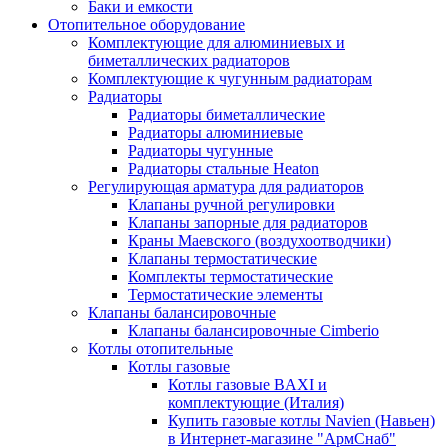
Баки и емкости
Отопительное оборудование
Комплектующие для алюминиевых и
биметаллических радиаторов
Комплектующие к чугунным радиаторам
Радиаторы
Радиаторы биметаллические
Радиаторы алюминиевые
Радиаторы чугунные
Радиаторы стальные Heaton
Регулирующая арматура для радиаторов
Клапаны ручной регулировки
Клапаны запорные для радиаторов
Краны Маевского (воздухоотводчики)
Клапаны термостатические
Комплекты термостатические
Термостатические элементы
Клапаны балансировочные
Клапаны балансировочные Cimberio
Котлы отопительные
Котлы газовые
Котлы газовые BAXI и
комплектующие (Италия)
Купить газовые котлы Navien (Навьен)
в Интернет-магазине "АрмСнаб"