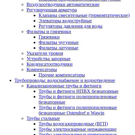
Воздухоотводчики автоматические
Регулирующая арматура
Клапаны смесительные (термомтатические)
Элеваторы водоструйные
Регуляторы давления для воды
Фильтры и грязевики
Грязевики
Фильтры чугунные
Фильтры латунные
Указатели уровня
Устройства запорные
Конденсатоотводчики
Компенсаторы
Прочие компенсаторы
Трубопроводы: водоснабжение и водоотведение
Канализационные трубы и фитинги
Трубы и фитинги НПВХ безнапорные
Трубы и фитинги полипропиленовые
безнапорные
Трубы и фитинги полипропиленовые
безнапорные Ostendorf и Wawin
Трубы стальные
Трубы водогазопроводные (ВГП)
Трубы электросварные нержавеющие
Трубы электросварные прямошовные