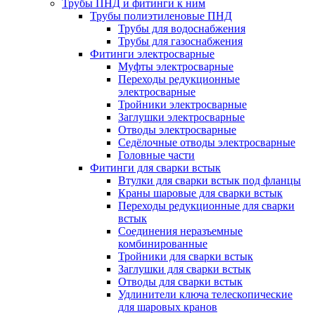
Трубы ПНД и фитинги к ним
Трубы полиэтиленовые ПНД
Трубы для водоснабжения
Трубы для газоснабжения
Фитинги электросварные
Муфты электросварные
Переходы редукционные
электросварные
Тройники электросварные
Заглушки электросварные
Отводы электросварные
Седёлочные отводы электросварные
Головные части
Фитинги для сварки встык
Втулки для сварки встык под фланцы
Краны шаровые для сварки встык
Переходы редукционные для сварки
встык
Соединения неразъемные
комбинированные
Тройники для сварки встык
Заглушки для сварки встык
Отводы для сварки встык
Удлинители ключа телескопические
для шаровых кранов