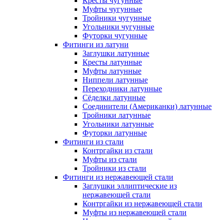
Кресты чугунные
Муфты чугунные
Тройники чугунные
Угольники чугунные
Футорки чугунные
Фитинги из латуни
Заглушки латунные
Кресты латунные
Муфты латунные
Ниппели латунные
Переходники латунные
Сёделки латунные
Соединители (Американки) латунные
Тройники латунные
Угольники латунные
Футорки латунные
Фитинги из стали
Контргайки из стали
Муфты из стали
Тройники из стали
Фитинги из нержавеющей стали
Заглушки эллиптические из
нержавеющей стали
Контргайки из нержавеющей стали
Муфты из нержавеющей стали