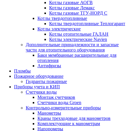
Котлы газовые АОГВ
Котлы газовые Лемакс
Котлы газовые ТГУ-НОРД С
Котлы твердотопливные
Котлы твердотопливные Теплогарант
Котлы электрические
Котлы отопительные ГАЛАН
Котлы электрические Navien
Дополнительные принадлежности и запасные
части для отопительного оборудования
Баки мембранные расширительные для
отопления
Антифризы
Пломбы
Пожарное оборудование
Гидранты пожарные
Приборы учета и КИП
Счетчики воды
Монтаж счетчиков
Счетчики воды Groen
Контрольно-измерительные приборы
Манометры
Краны трехходовые для манометров
Комплектующие к манометрам
Напоромеры