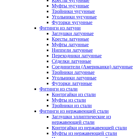
Кресты чугунные
Муфты чугунные
Тройники чугунные
Угольники чугунные
Футорки чугунные
Фитинги из латуни
Заглушки латунные
Кресты латунные
Муфты латунные
Ниппели латунные
Переходники латунные
Сёделки латунные
Соединители (Американки) латунные
Тройники латунные
Угольники латунные
Футорки латунные
Фитинги из стали
Контргайки из стали
Муфты из стали
Тройники из стали
Фитинги из нержавеющей стали
Заглушки эллиптические из
нержавеющей стали
Контргайки из нержавеющей стали
Муфты из нержавеющей стали