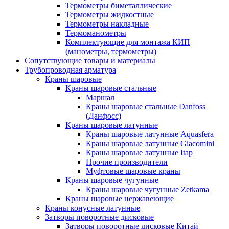
Термометры биметаллические
Термометры жидкостные
Термометры накладные
Термоманометры
Комплектующие для монтажа КИП
(манометры, термометры)
Сопутствующие товары и материалы
Трубопроводная арматура
Краны шаровые
Краны шаровые стальные
Маршал
Краны шаровые стальные Danfoss
(Данфосс)
Краны шаровые латунные
Краны шаровые латунные Aquasfera
Краны шаровые латунные Giacomini
Краны шаровые латунные Itap
Прочие производители
Муфтовые шаровые краны
Краны шаровые чугунные
Краны шаровые чугунные Zetkama
Краны шаровые нержавеющие
Краны конусные латунные
Затворы поворотные дисковые
Затворы поворотные дисковые Китай