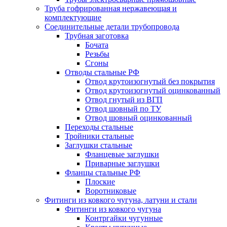
Труба гофрированная нержавеющая и
комплектующие
Соединительные детали трубопровода
Трубная заготовка
Бочата
Резьбы
Сгоны
Отводы стальные РФ
Отвод крутоизогнутый без покрытия
Отвод крутоизогнутый оцинкованный
Отвод гнутый из ВГП
Отвод шовный по ТУ
Отвод шовный оцинкованный
Переходы стальные
Тройники стальные
Заглушки стальные
Фланцевые заглушки
Приварные заглушки
Фланцы стальные РФ
Плоские
Воротниковые
Фитинги из ковкого чугуна, латуни и стали
Фитинги из ковкого чугуна
Контргайки чугунные