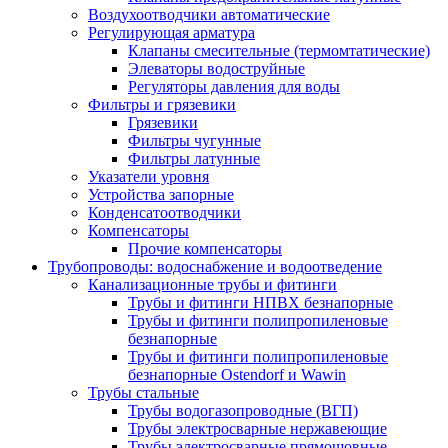
Воздухоотводчики автоматические
Регулирующая арматура
Клапаны смесительные (термомтатические)
Элеваторы водоструйные
Регуляторы давления для воды
Фильтры и грязевики
Грязевики
Фильтры чугунные
Фильтры латунные
Указатели уровня
Устройства запорные
Конденсатоотводчики
Компенсаторы
Прочие компенсаторы
Трубопроводы: водоснабжение и водоотведение
Канализационные трубы и фитинги
Трубы и фитинги НПВХ безнапорные
Трубы и фитинги полипропиленовые
безнапорные
Трубы и фитинги полипропиленовые
безнапорные Ostendorf и Wawin
Трубы стальные
Трубы водогазопроводные (ВГП)
Трубы электросварные нержавеющие
Трубы электросварные прямошовные