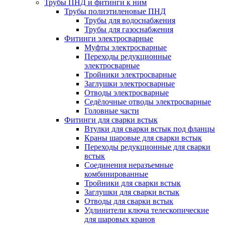
Трубы ПНД и фитинги к ним
Трубы полиэтиленовые ПНД
Трубы для водоснабжения
Трубы для газоснабжения
Фитинги электросварные
Муфты электросварные
Переходы редукционные
электросварные
Тройники электросварные
Заглушки электросварные
Отводы электросварные
Седёлочные отводы электросварные
Головные части
Фитинги для сварки встык
Втулки для сварки встык под фланцы
Краны шаровые для сварки встык
Переходы редукционные для сварки
встык
Соединения неразъемные
комбинированные
Тройники для сварки встык
Заглушки для сварки встык
Отводы для сварки встык
Удлинители ключа телескопические
для шаровых кранов