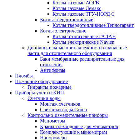
Котлы газовые АОГВ
Котлы газовые Лемакс
Котлы газовые ТГУ-НОРД С
Котлы твердотопливные
Котлы твердотопливные Теплогарант
Котлы электрические
Котлы отопительные ГАЛАН
Котлы электрические Navien
Дополнительные принадлежности и запасные
части для отопительного оборудования
Баки мембранные расширительные для
отопления
Антифризы
Пломбы
Пожарное оборудование
Гидранты пожарные
Приборы учета и КИП
Счетчики воды
Монтаж счетчиков
Счетчики воды Groen
Контрольно-измерительные приборы
Манометры
Краны трехходовые для манометров
Комплектующие к манометрам
Напоромеры