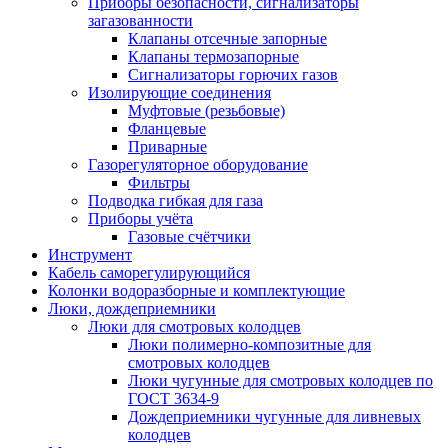
Приборы безопасности, сигнализаторы
загазованности
Клапаны отсечные запорные
Клапаны термозапорные
Сигнализаторы горючих газов
Изолирующие соединения
Муфтовые (резьбовые)
Фланцевые
Приварные
Газорегуляторное оборудование
Фильтры
Подводка гибкая для газа
Приборы учёта
Газовые счётчики
Инструмент
Кабель саморегулирующийся
Колонки водоразборные и комплектующие
Люки, дождеприемники
Люки для смотровых колодцев
Люки полимерно-композитные для
смотровых колодцев
Люки чугунные для смотровых колодцев по
ГОСТ 3634-9
Дождеприемники чугунные для ливневых
колодцев