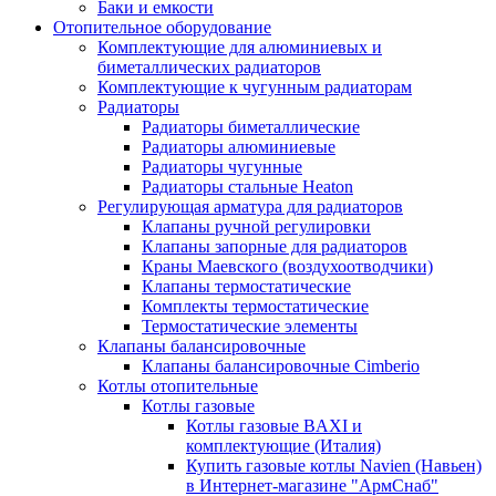
Баки и емкости
Отопительное оборудование
Комплектующие для алюминиевых и
биметаллических радиаторов
Комплектующие к чугунным радиаторам
Радиаторы
Радиаторы биметаллические
Радиаторы алюминиевые
Радиаторы чугунные
Радиаторы стальные Heaton
Регулирующая арматура для радиаторов
Клапаны ручной регулировки
Клапаны запорные для радиаторов
Краны Маевского (воздухоотводчики)
Клапаны термостатические
Комплекты термостатические
Термостатические элементы
Клапаны балансировочные
Клапаны балансировочные Cimberio
Котлы отопительные
Котлы газовые
Котлы газовые BAXI и
комплектующие (Италия)
Купить газовые котлы Navien (Навьен)
в Интернет-магазине "АрмСнаб"