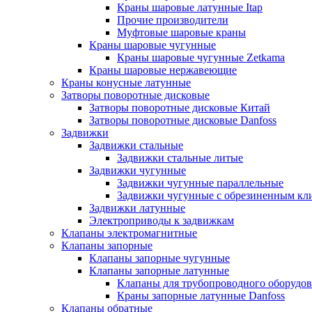
Краны шаровые латунные Itap
Прочие производители
Муфтовые шаровые краны
Краны шаровые чугунные
Краны шаровые чугунные Zetkama
Краны шаровые нержавеющие
Краны конусные латунные
Затворы поворотные дисковые
Затворы поворотные дисковые Китай
Затворы поворотные дисковые Danfoss
Задвижки
Задвижки стальные
Задвижки стальные литые
Задвижки чугунные
Задвижки чугунные параллельные
Задвижки чугунные с обрезиненным кл
Задвижки латунные
Электроприводы к задвижкам
Клапаны электромагнитные
Клапаны запорные
Клапаны запорные чугунные
Клапаны запорные латунные
Клапаны для трубопроводного оборудо
Краны запорные латунные Danfoss
Клапаны обратные