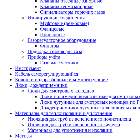
Клапаны отсечные запорные
Клапаны термозапорные
Сигнализаторы горючих газов
Изолирующие соединения
Муфтовые (резьбовые)
Фланцевые
Приварные
Газорегуляторное оборудование
Фильтры
Подводка гибкая для газа
Приборы учёта
Газовые счётчики
Инструмент
Кабель саморегулирующийся
Колонки водоразборные и комплектующие
Люки, дождеприемники
Люки для смотровых колодцев
Люки полимерно-композитные для смотровых
Люки чугунные для смотровых колодцев по 
Дождеприемники чугунные для ливневых кол
Материалы для теплоизоляции и уплотнения
Изоляция для труб из вспененного полиэтилена
Изоляция для труб из вспененного каучука
Материалы для уплотнения и изоляции
Метизы