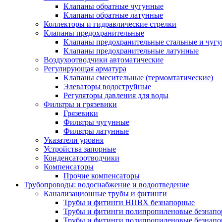
Клапаны обратные чугунные
Клапаны обратные латунные
Коллекторы и гидравлические стрелки
Клапаны предохранительные
Клапаны предохранительные стальные и чуг
Клапаны предохранительные латунные
Воздухоотводчики автоматические
Регулирующая арматура
Клапаны смесительные (термомтатические)
Элеваторы водоструйные
Регуляторы давления для воды
Фильтры и грязевики
Грязевики
Фильтры чугунные
Фильтры латунные
Указатели уровня
Устройства запорные
Конденсатоотводчики
Компенсаторы
Прочие компенсаторы
Трубопроводы: водоснабжение и водоотведение
Канализационные трубы и фитинги
Трубы и фитинги НПВХ безнапорные
Трубы и фитинги полипропиленовые безнап
Трубы и фитинги полипропиленовые безнапор