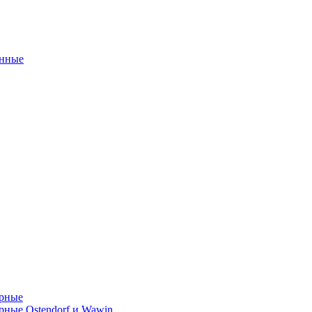
унные
орные
ные Ostendorf и Wawin