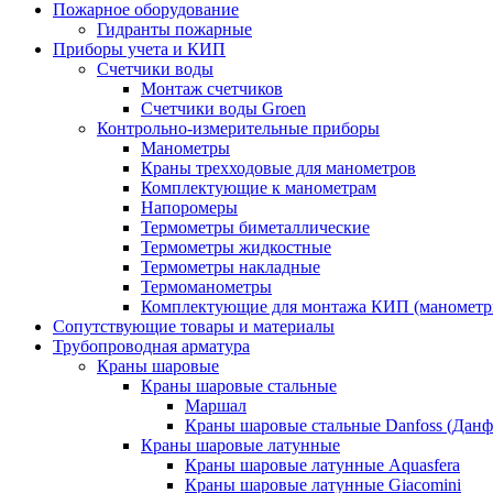
Пожарное оборудование
Гидранты пожарные
Приборы учета и КИП
Счетчики воды
Монтаж счетчиков
Счетчики воды Groen
Контрольно-измерительные приборы
Манометры
Краны трехходовые для манометров
Комплектующие к манометрам
Напоромеры
Термометры биметаллические
Термометры жидкостные
Термометры накладные
Термоманометры
Комплектующие для монтажа КИП (манометр
Сопутствующие товары и материалы
Трубопроводная арматура
Краны шаровые
Краны шаровые стальные
Маршал
Краны шаровые стальные Danfoss (Данф
Краны шаровые латунные
Краны шаровые латунные Aquasfera
Краны шаровые латунные Giacomini