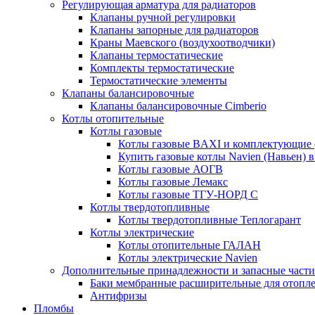
Регулирующая арматура для радиаторов
Клапаны ручной регулировки
Клапаны запорные для радиаторов
Краны Маевского (воздухоотводчики)
Клапаны термостатические
Комплекты термостатические
Термостатические элементы
Клапаны балансировочные
Клапаны балансировочные Cimberio
Котлы отопительные
Котлы газовые
Котлы газовые BAXI и комплектующие 
Купить газовые котлы Navien (Навьен) 
Котлы газовые АОГВ
Котлы газовые Лемакс
Котлы газовые ТГУ-НОРД С
Котлы твердотопливные
Котлы твердотопливные Теплогарант
Котлы электрические
Котлы отопительные ГАЛАН
Котлы электрические Navien
Дополнительные принадлежности и запасные части
Баки мембранные расширительные для отопл
Антифризы
Пломбы