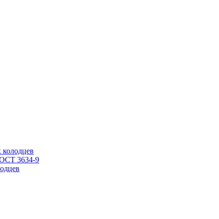
 колодцев
ГОСТ 3634-9
одцев