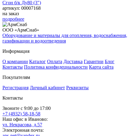
Сгон б/к Ду80 (3")
артикул: 00007168
на заказ
подробнее
ООО «АрмСнаб»
Оборудование и материалы для отопления, водоснабжения,
газификации и водоотведения
Информация
О компании
Каталог
Оплата
Доставка
Гарантии
Блог
Контакты
Политика конфидециальности
Карта сайта
Покупателям
Регистрация
Личный кабинет
Реквизиты
Контакты
Звоните с 9:00 до 17:00
+7 (4932) 58-18-58
Наш офис в Иваново:
ул. Некрасова, д.57
Электронная почта:
aps-net@yandex.ru