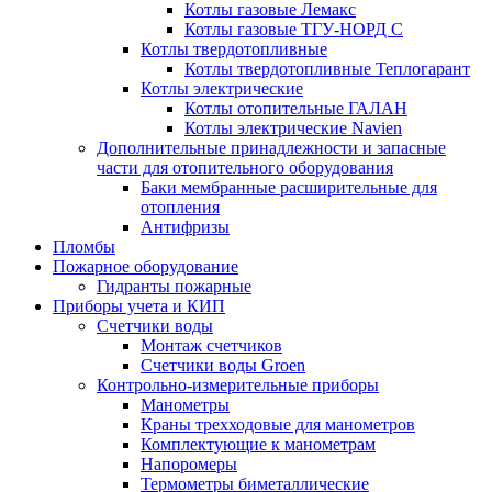
Котлы газовые Лемакс
Котлы газовые ТГУ-НОРД С
Котлы твердотопливные
Котлы твердотопливные Теплогарант
Котлы электрические
Котлы отопительные ГАЛАН
Котлы электрические Navien
Дополнительные принадлежности и запасные
части для отопительного оборудования
Баки мембранные расширительные для
отопления
Антифризы
Пломбы
Пожарное оборудование
Гидранты пожарные
Приборы учета и КИП
Счетчики воды
Монтаж счетчиков
Счетчики воды Groen
Контрольно-измерительные приборы
Манометры
Краны трехходовые для манометров
Комплектующие к манометрам
Напоромеры
Термометры биметаллические