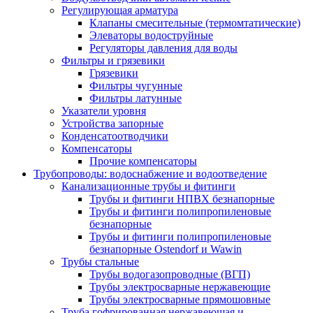
Регулирующая арматура
Клапаны смесительные (термомтатические)
Элеваторы водоструйные
Регуляторы давления для воды
Фильтры и грязевики
Грязевики
Фильтры чугунные
Фильтры латунные
Указатели уровня
Устройства запорные
Конденсатоотводчики
Компенсаторы
Прочие компенсаторы
Трубопроводы: водоснабжение и водоотведение
Канализационные трубы и фитинги
Трубы и фитинги НПВХ безнапорные
Трубы и фитинги полипропиленовые
безнапорные
Трубы и фитинги полипропиленовые
безнапорные Ostendorf и Wawin
Трубы стальные
Трубы водогазопроводные (ВГП)
Трубы электросварные нержавеющие
Трубы электросварные прямошовные
Труба гофрированная нержавеющая и