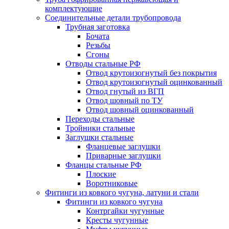
комплектующие
Соединительные детали трубопровода
Трубная заготовка
Бочата
Резьбы
Сгоны
Отводы стальные РФ
Отвод крутоизогнутый без покрытия
Отвод крутоизогнутый оцинкованный
Отвод гнутый из ВГП
Отвод шовный по ТУ
Отвод шовный оцинкованный
Переходы стальные
Тройники стальные
Заглушки стальные
Фланцевые заглушки
Приварные заглушки
Фланцы стальные РФ
Плоские
Воротниковые
Фитинги из ковкого чугуна, латуни и стали
Фитинги из ковкого чугуна
Контргайки чугунные
Кресты чугунные