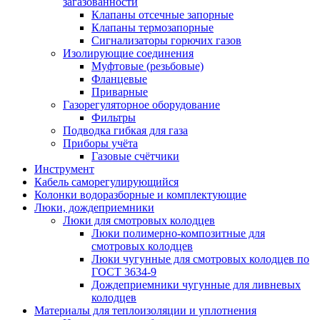
загазованности
Клапаны отсечные запорные
Клапаны термозапорные
Сигнализаторы горючих газов
Изолирующие соединения
Муфтовые (резьбовые)
Фланцевые
Приварные
Газорегуляторное оборудование
Фильтры
Подводка гибкая для газа
Приборы учёта
Газовые счётчики
Инструмент
Кабель саморегулирующийся
Колонки водоразборные и комплектующие
Люки, дождеприемники
Люки для смотровых колодцев
Люки полимерно-композитные для
смотровых колодцев
Люки чугунные для смотровых колодцев по
ГОСТ 3634-9
Дождеприемники чугунные для ливневых
колодцев
Материалы для теплоизоляции и уплотнения