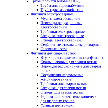
Трубы полиэтиленовые ПНД
Трубы для водоснабжения
Трубы для газоснабжения
Фитинги электросварные
Муфты электросварные
Переходы редукционные
электросварные
Тройники электросварные
Заглушки электросварные
Отводы электросварные
Седёлочные отводы электросварные
Головные части
Фитинги для сварки встык
Втулки для сварки встык под фланцы
Краны шаровые для сварки встык
Переходы редукционные для сварки
встык
Соединения неразъемные
комбинированные
Тройники для сварки встык
Заглушки для сварки встык
Отводы для сварки встык
Удлинители ключа телескопические
для шаровых кранов
Фланцы для втулок