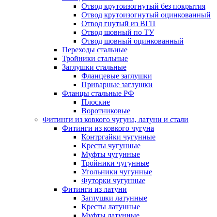
Отвод крутоизогнутый без покрытия
Отвод крутоизогнутый оцинкованный
Отвод гнутый из ВГП
Отвод шовный по ТУ
Отвод шовный оцинкованный
Переходы стальные
Тройники стальные
Заглушки стальные
Фланцевые заглушки
Приварные заглушки
Фланцы стальные РФ
Плоские
Воротниковые
Фитинги из ковкого чугуна, латуни и стали
Фитинги из ковкого чугуна
Контргайки чугунные
Кресты чугунные
Муфты чугунные
Тройники чугунные
Угольники чугунные
Футорки чугунные
Фитинги из латуни
Заглушки латунные
Кресты латунные
Муфты латунные