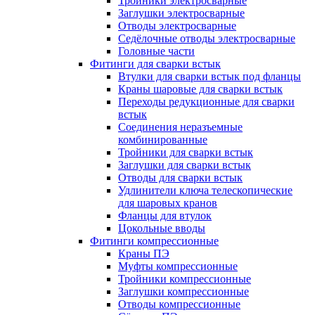
Тройники электросварные
Заглушки электросварные
Отводы электросварные
Седёлочные отводы электросварные
Головные части
Фитинги для сварки встык
Втулки для сварки встык под фланцы
Краны шаровые для сварки встык
Переходы редукционные для сварки
встык
Соединения неразъемные
комбинированные
Тройники для сварки встык
Заглушки для сварки встык
Отводы для сварки встык
Удлинители ключа телескопические
для шаровых кранов
Фланцы для втулок
Цокольные вводы
Фитинги компрессионные
Краны ПЭ
Муфты компрессионные
Тройники компрессионные
Заглушки компрессионные
Отводы компрессионные