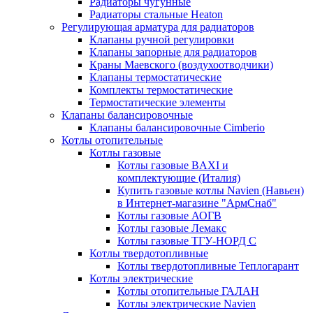
Радиаторы чугунные
Радиаторы стальные Heaton
Регулирующая арматура для радиаторов
Клапаны ручной регулировки
Клапаны запорные для радиаторов
Краны Маевского (воздухоотводчики)
Клапаны термостатические
Комплекты термостатические
Термостатические элементы
Клапаны балансировочные
Клапаны балансировочные Cimberio
Котлы отопительные
Котлы газовые
Котлы газовые BAXI и
комплектующие (Италия)
Купить газовые котлы Navien (Навьен)
в Интернет-магазине "АрмСнаб"
Котлы газовые АОГВ
Котлы газовые Лемакс
Котлы газовые ТГУ-НОРД С
Котлы твердотопливные
Котлы твердотопливные Теплогарант
Котлы электрические
Котлы отопительные ГАЛАН
Котлы электрические Navien