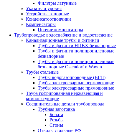
Фильтры латунные
Указатели уровня
Устройства запорные
Конденсатоотводчики
Компенсаторы
Прочие компенсаторы
Трубопроводы: водоснабжение и водоотведение
Канализационные трубы и фитинги
Трубы и фитинги НПВХ безнапорные
Трубы и фитинги полипропиленовые
безнапорные
Трубы и фитинги полипропиленовые
безнапорные Ostendorf и Wawin
Трубы стальные
Трубы водогазопроводные (ВГП)
Трубы электросварные нержавеющие
Трубы электросварные прямошовные
Труба гофрированная нержавеющая и
комплектующие
Соединительные детали трубопровода
Трубная заготовка
Бочата
Резьбы
Сгоны
Отводы стальные РФ