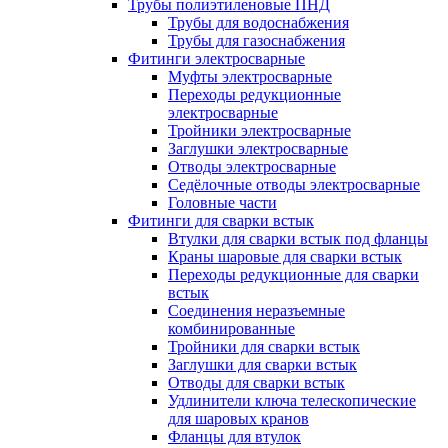
Трубы полиэтиленовые ПНД
Трубы для водоснабжения
Трубы для газоснабжения
Фитинги электросварные
Муфты электросварные
Переходы редукционные
электросварные
Тройники электросварные
Заглушки электросварные
Отводы электросварные
Седёлочные отводы электросварные
Головные части
Фитинги для сварки встык
Втулки для сварки встык под фланцы
Краны шаровые для сварки встык
Переходы редукционные для сварки
встык
Соединения неразъемные
комбинированные
Тройники для сварки встык
Заглушки для сварки встык
Отводы для сварки встык
Удлинители ключа телескопические
для шаровых кранов
Фланцы для втулок