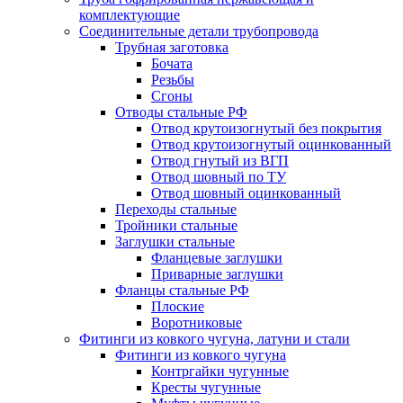
комплектующие
Соединительные детали трубопровода
Трубная заготовка
Бочата
Резьбы
Сгоны
Отводы стальные РФ
Отвод крутоизогнутый без покрытия
Отвод крутоизогнутый оцинкованный
Отвод гнутый из ВГП
Отвод шовный по ТУ
Отвод шовный оцинкованный
Переходы стальные
Тройники стальные
Заглушки стальные
Фланцевые заглушки
Приварные заглушки
Фланцы стальные РФ
Плоские
Воротниковые
Фитинги из ковкого чугуна, латуни и стали
Фитинги из ковкого чугуна
Контргайки чугунные
Кресты чугунные