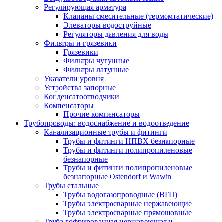
Регулирующая арматура
Клапаны смесительные (термомтатические)
Элеваторы водоструйные
Регуляторы давления для воды
Фильтры и грязевики
Грязевики
Фильтры чугунные
Фильтры латунные
Указатели уровня
Устройства запорные
Конденсатоотводчики
Компенсаторы
Прочие компенсаторы
Трубопроводы: водоснабжение и водоотведение
Канализационные трубы и фитинги
Трубы и фитинги НПВХ безнапорные
Трубы и фитинги полипропиленовые
безнапорные
Трубы и фитинги полипропиленовые
безнапорные Ostendorf и Wawin
Трубы стальные
Трубы водогазопроводные (ВГП)
Трубы электросварные нержавеющие
Трубы электросварные прямошовные
Труба гофрированная нержавеющая и