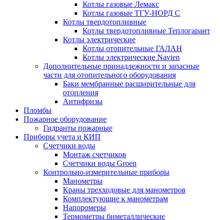
Котлы газовые Лемакс
Котлы газовые ТГУ-НОРД С
Котлы твердотопливные
Котлы твердотопливные Теплогарант
Котлы электрические
Котлы отопительные ГАЛАН
Котлы электрические Navien
Дополнительные принадлежности и запасные
части для отопительного оборудования
Баки мембранные расширительные для
отопления
Антифризы
Пломбы
Пожарное оборудование
Гидранты пожарные
Приборы учета и КИП
Счетчики воды
Монтаж счетчиков
Счетчики воды Groen
Контрольно-измерительные приборы
Манометры
Краны трехходовые для манометров
Комплектующие к манометрам
Напоромеры
Термометры биметаллические