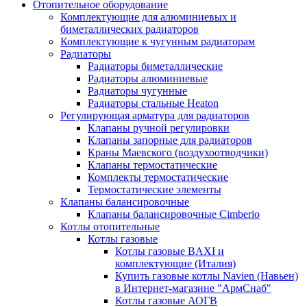
Отопительное оборудование
Комплектующие для алюминиевых и
биметаллических радиаторов
Комплектующие к чугунным радиаторам
Радиаторы
Радиаторы биметаллические
Радиаторы алюминиевые
Радиаторы чугунные
Радиаторы стальные Heaton
Регулирующая арматура для радиаторов
Клапаны ручной регулировки
Клапаны запорные для радиаторов
Краны Маевского (воздухоотводчики)
Клапаны термостатические
Комплекты термостатические
Термостатические элементы
Клапаны балансировочные
Клапаны балансировочные Cimberio
Котлы отопительные
Котлы газовые
Котлы газовые BAXI и
комплектующие (Италия)
Купить газовые котлы Navien (Навьен)
в Интернет-магазине "АрмСнаб"
Котлы газовые АОГВ