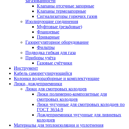
загазованности
Клапаны отсечные запорные
Клапаны термозапорные
Сигнализаторы горючих газов
Изолирующие соединения
Муфтовые (резьбовые)
Фланцевые
Приварные
Газорегуляторное оборудование
Фильтры
Подводка гибкая для газа
Приборы учёта
Газовые счётчики
Инструмент
Кабель саморегулирующийся
Колонки водоразборные и комплектующие
Люки, дождеприемники
Люки для смотровых колодцев
Люки полимерно-композитные для
смотровых колодцев
Люки чугунные для смотровых колодцев по
ГОСТ 3634-9
Дождеприемники чугунные для ливневых
колодцев
Материалы для теплоизоляции и уплотнения