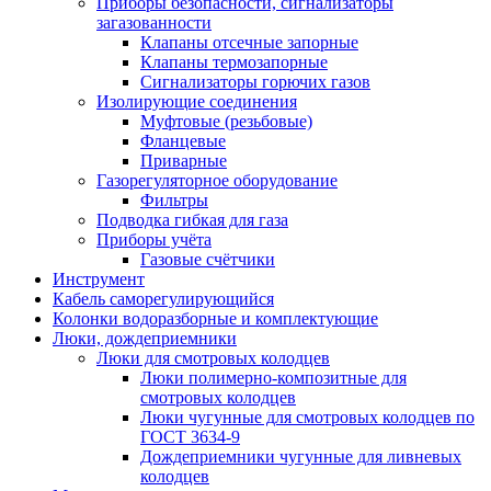
Приборы безопасности, сигнализаторы
загазованности
Клапаны отсечные запорные
Клапаны термозапорные
Сигнализаторы горючих газов
Изолирующие соединения
Муфтовые (резьбовые)
Фланцевые
Приварные
Газорегуляторное оборудование
Фильтры
Подводка гибкая для газа
Приборы учёта
Газовые счётчики
Инструмент
Кабель саморегулирующийся
Колонки водоразборные и комплектующие
Люки, дождеприемники
Люки для смотровых колодцев
Люки полимерно-композитные для
смотровых колодцев
Люки чугунные для смотровых колодцев по
ГОСТ 3634-9
Дождеприемники чугунные для ливневых
колодцев