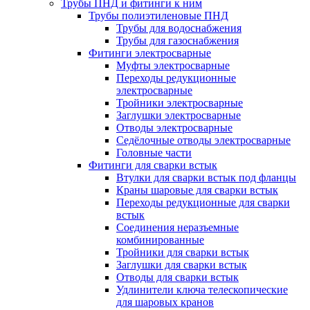
Трубы ПНД и фитинги к ним
Трубы полиэтиленовые ПНД
Трубы для водоснабжения
Трубы для газоснабжения
Фитинги электросварные
Муфты электросварные
Переходы редукционные
электросварные
Тройники электросварные
Заглушки электросварные
Отводы электросварные
Седёлочные отводы электросварные
Головные части
Фитинги для сварки встык
Втулки для сварки встык под фланцы
Краны шаровые для сварки встык
Переходы редукционные для сварки
встык
Соединения неразъемные
комбинированные
Тройники для сварки встык
Заглушки для сварки встык
Отводы для сварки встык
Удлинители ключа телескопические
для шаровых кранов