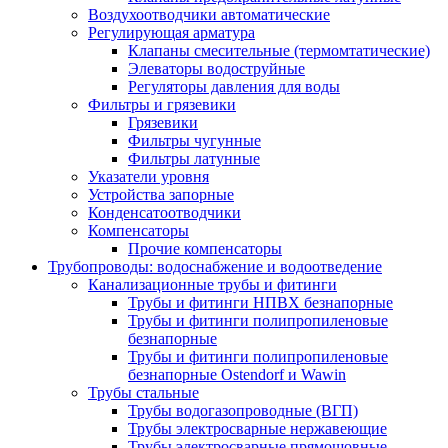
Воздухоотводчики автоматические
Регулирующая арматура
Клапаны смесительные (термомтатические)
Элеваторы водоструйные
Регуляторы давления для воды
Фильтры и грязевики
Грязевики
Фильтры чугунные
Фильтры латунные
Указатели уровня
Устройства запорные
Конденсатоотводчики
Компенсаторы
Прочие компенсаторы
Трубопроводы: водоснабжение и водоотведение
Канализационные трубы и фитинги
Трубы и фитинги НПВХ безнапорные
Трубы и фитинги полипропиленовые
безнапорные
Трубы и фитинги полипропиленовые
безнапорные Ostendorf и Wawin
Трубы стальные
Трубы водогазопроводные (ВГП)
Трубы электросварные нержавеющие
Трубы электросварные прямошовные