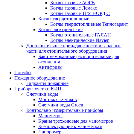
Котлы газовые АОГВ
Котлы газовые Лемакс
Котлы газовые ТГУ-НОРД С
Котлы твердотопливные
Котлы твердотопливные Теплогарант
Котлы электрические
Котлы отопительные ГАЛАН
Котлы электрические Navien
Дополнительные принадлежности и запасные
части для отопительного оборудования
Баки мембранные расширительные для
отопления
Антифризы
Пломбы
Пожарное оборудование
Гидранты пожарные
Приборы учета и КИП
Счетчики воды
Монтаж счетчиков
Счетчики воды Groen
Контрольно-измерительные приборы
Манометры
Краны трехходовые для манометров
Комплектующие к манометрам
Напоромеры