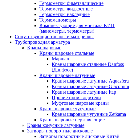
Термометры биметаллические
Термометры жидкостные
Термометры накладные
Термоманометры
Комплектующие для монтажа КИП
(манометры, термометры)
Сопутствующие товары и материалы
Трубопроводная арматура
Краны шаровые
Краны шаровые стальные
Маршал
Краны шаровые стальные Danfoss
(Данфосс)
Краны шаровые латунные
Краны шаровые латунные Aquasfera
Краны шаровые латунные Giacomini
Краны шаровые латунные Itap
Прочие производители
Муфтовые шаровые краны
Краны шаровые чугунные
Краны шаровые чугунные Zetkama
Краны шаровые нержавеющие
Краны конусные латунные
Затворы поворотные дисковые
Затворы поворотные дисковые Китай