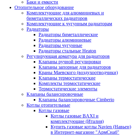
Баки и емкости
Отопительное оборудование
Комплектующие для алюминиевых и
биметаллических радиаторов
Комплектующие к чугунным радиаторам
Радиаторы
Радиаторы биметаллические
Радиаторы алюминиевые
Радиаторы чугунные
Радиаторы стальные Heaton
Регулирующая арматура для радиаторов
Клапаны ручной регулировки
Клапаны запорные для радиаторов
Краны Маевского (воздухоотводчики)
Клапаны термостатические
Комплекты термостатические
Термостатические элементы
Клапаны балансировочные
Клапаны балансировочные Cimberio
Котлы отопительные
Котлы газовые
Котлы газовые BAXI и
комплектующие (Италия)
Купить газовые котлы Navien (Навьен)
в Интернет-магазине "АрмСнаб"