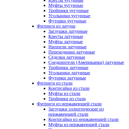
Кресты чугунные
Муфты чугунные
Тройники чугунные
Угольники чугунные
Футорки чугунные
Фитинги из латуни
Заглушки латунные
Кресты латунные
Муфты латунные
Ниппели латунные
Переходники латунные
Сёделки латунные
Соединители (Американки) латунные
Тройники латунные
Угольники латунные
Футорки латунные
Фитинги из стали
Контргайки из стали
Муфты из стали
Тройники из стали
Фитинги из нержавеющей стали
Заглушки эллиптические из
нержавеющей стали
Контргайки из нержавеющей стали
Муфты из нержавеющей стали