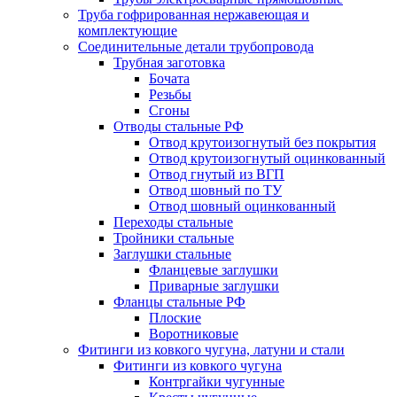
Труба гофрированная нержавеющая и
комплектующие
Соединительные детали трубопровода
Трубная заготовка
Бочата
Резьбы
Сгоны
Отводы стальные РФ
Отвод крутоизогнутый без покрытия
Отвод крутоизогнутый оцинкованный
Отвод гнутый из ВГП
Отвод шовный по ТУ
Отвод шовный оцинкованный
Переходы стальные
Тройники стальные
Заглушки стальные
Фланцевые заглушки
Приварные заглушки
Фланцы стальные РФ
Плоские
Воротниковые
Фитинги из ковкого чугуна, латуни и стали
Фитинги из ковкого чугуна
Контргайки чугунные