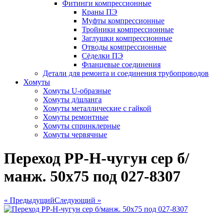
Фитинги компрессионные
Краны ПЭ
Муфты компрессионные
Тройники компрессионные
Заглушки компрессионные
Отводы компрессионные
Сёделки ПЭ
Фланцевые соединения
Детали для ремонта и соединения трубопроводов
Хомуты
Хомуты U-образные
Хомуты д/шланга
Хомуты металлические с гайкой
Хомуты ремонтные
Хомуты спринклерные
Хомуты червячные
Переход РР-Н-чугун сер б/
манж. 50х75 под 027-8307
« Предыдущий
Следующий »