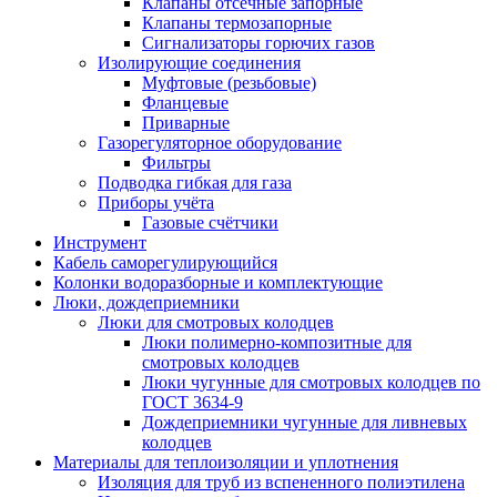
Клапаны отсечные запорные
Клапаны термозапорные
Сигнализаторы горючих газов
Изолирующие соединения
Муфтовые (резьбовые)
Фланцевые
Приварные
Газорегуляторное оборудование
Фильтры
Подводка гибкая для газа
Приборы учёта
Газовые счётчики
Инструмент
Кабель саморегулирующийся
Колонки водоразборные и комплектующие
Люки, дождеприемники
Люки для смотровых колодцев
Люки полимерно-композитные для
смотровых колодцев
Люки чугунные для смотровых колодцев по
ГОСТ 3634-9
Дождеприемники чугунные для ливневых
колодцев
Материалы для теплоизоляции и уплотнения
Изоляция для труб из вспененного полиэтилена