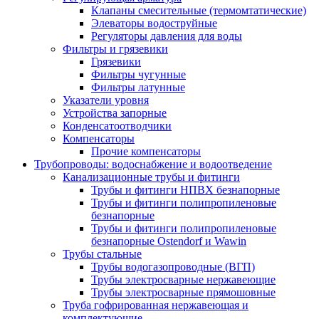
Клапаны смесительные (термомтатические)
Элеваторы водоструйные
Регуляторы давления для воды
Фильтры и грязевики
Грязевики
Фильтры чугунные
Фильтры латунные
Указатели уровня
Устройства запорные
Конденсатоотводчики
Компенсаторы
Прочие компенсаторы
Трубопроводы: водоснабжение и водоотведение
Канализационные трубы и фитинги
Трубы и фитинги НПВХ безнапорные
Трубы и фитинги полипропиленовые
безнапорные
Трубы и фитинги полипропиленовые
безнапорные Ostendorf и Wawin
Трубы стальные
Трубы водогазопроводные (ВГП)
Трубы электросварные нержавеющие
Трубы электросварные прямошовные
Труба гофрированная нержавеющая и
комплектующие