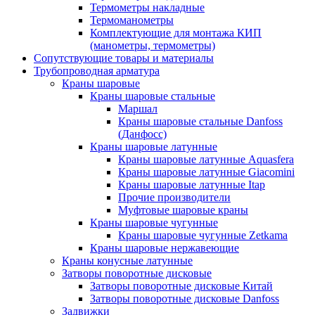
Термометры накладные
Термоманометры
Комплектующие для монтажа КИП
(манометры, термометры)
Сопутствующие товары и материалы
Трубопроводная арматура
Краны шаровые
Краны шаровые стальные
Маршал
Краны шаровые стальные Danfoss
(Данфосс)
Краны шаровые латунные
Краны шаровые латунные Aquasfera
Краны шаровые латунные Giacomini
Краны шаровые латунные Itap
Прочие производители
Муфтовые шаровые краны
Краны шаровые чугунные
Краны шаровые чугунные Zetkama
Краны шаровые нержавеющие
Краны конусные латунные
Затворы поворотные дисковые
Затворы поворотные дисковые Китай
Затворы поворотные дисковые Danfoss
Задвижки