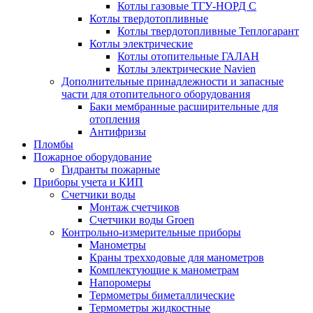
Котлы газовые ТГУ-НОРД С
Котлы твердотопливные
Котлы твердотопливные Теплогарант
Котлы электрические
Котлы отопительные ГАЛАН
Котлы электрические Navien
Дополнительные принадлежности и запасные
части для отопительного оборудования
Баки мембранные расширительные для
отопления
Антифризы
Пломбы
Пожарное оборудование
Гидранты пожарные
Приборы учета и КИП
Счетчики воды
Монтаж счетчиков
Счетчики воды Groen
Контрольно-измерительные приборы
Манометры
Краны трехходовые для манометров
Комплектующие к манометрам
Напоромеры
Термометры биметаллические
Термометры жидкостные