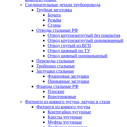
Соединительные детали трубопровода
Трубная заготовка
Бочата
Резьбы
Сгоны
Отводы стальные РФ
Отвод крутоизогнутый без покрытия
Отвод крутоизогнутый оцинкованный
Отвод гнутый из ВГП
Отвод шовный по ТУ
Отвод шовный оцинкованный
Переходы стальные
Тройники стальные
Заглушки стальные
Фланцевые заглушки
Приварные заглушки
Фланцы стальные РФ
Плоские
Воротниковые
Фитинги из ковкого чугуна, латуни и стали
Фитинги из ковкого чугуна
Контргайки чугунные
Кресты чугунные
Муфты чугунные