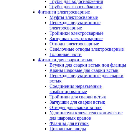
Трубы для водоснабжения
Трубы для газоснабжения
Фитинги электросварные
Муфты электросварные
Переходы редукционные
электросварные
Тройники электросварные
Заглушки электросварные
Отводы электросварные
Седёлочные отводы электросварные
Головные части
Фитинги для сварки встык
Втулки для сварки встык под фланцы
Краны шаровые для сварки встык
Переходы редукционные для сварки
встык
Соединения неразъемные
комбинированные
Тройники для сварки встык
Заглушки для сварки встык
Отводы для сварки встык
Удлинители ключа телескопические
для шаровых кранов
Фланцы для втулок
Цокольные вводы