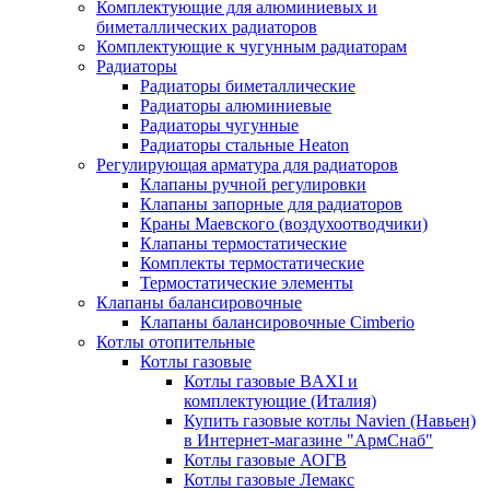
Комплектующие для алюминиевых и
биметаллических радиаторов
Комплектующие к чугунным радиаторам
Радиаторы
Радиаторы биметаллические
Радиаторы алюминиевые
Радиаторы чугунные
Радиаторы стальные Heaton
Регулирующая арматура для радиаторов
Клапаны ручной регулировки
Клапаны запорные для радиаторов
Краны Маевского (воздухоотводчики)
Клапаны термостатические
Комплекты термостатические
Термостатические элементы
Клапаны балансировочные
Клапаны балансировочные Cimberio
Котлы отопительные
Котлы газовые
Котлы газовые BAXI и
комплектующие (Италия)
Купить газовые котлы Navien (Навьен)
в Интернет-магазине "АрмСнаб"
Котлы газовые АОГВ
Котлы газовые Лемакс