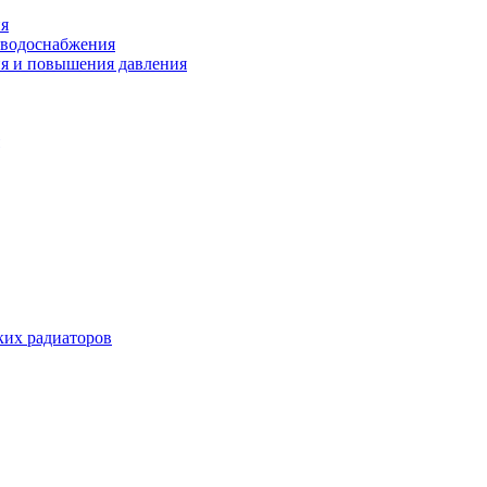
ия
 водоснабжения
ия и повышения давления
их радиаторов