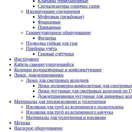
Клапаны термозапорные
Сигнализаторы горючих газов
Изолирующие соединения
Муфтовые (резьбовые)
Фланцевые
Приварные
Газорегуляторное оборудование
Фильтры
Подводка гибкая для газа
Приборы учёта
Газовые счётчики
Инструмент
Кабель саморегулирующийся
Колонки водоразборные и комплектующие
Люки, дождеприемники
Люки для смотровых колодцев
Люки полимерно-композитные для смотровых
Люки чугунные для смотровых колодцев по 
Дождеприемники чугунные для ливневых кол
Материалы для теплоизоляции и уплотнения
Изоляция для труб из вспененного полиэтилена
Изоляция для труб из вспененного каучука
Материалы для уплотнения и изоляции
Метизы
Насосное оборудование