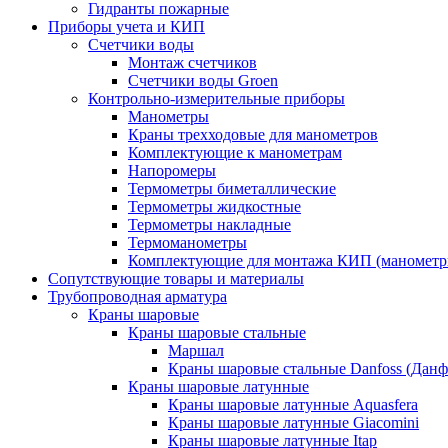
Гидранты пожарные
Приборы учета и КИП
Счетчики воды
Монтаж счетчиков
Счетчики воды Groen
Контрольно-измерительные приборы
Манометры
Краны трехходовые для манометров
Комплектующие к манометрам
Напоромеры
Термометры биметаллические
Термометры жидкостные
Термометры накладные
Термоманометры
Комплектующие для монтажа КИП (манометр
Сопутствующие товары и материалы
Трубопроводная арматура
Краны шаровые
Краны шаровые стальные
Маршал
Краны шаровые стальные Danfoss (Данф
Краны шаровые латунные
Краны шаровые латунные Aquasfera
Краны шаровые латунные Giacomini
Краны шаровые латунные Itap