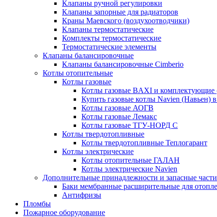
Клапаны ручной регулировки
Клапаны запорные для радиаторов
Краны Маевского (воздухоотводчики)
Клапаны термостатические
Комплекты термостатические
Термостатические элементы
Клапаны балансировочные
Клапаны балансировочные Cimberio
Котлы отопительные
Котлы газовые
Котлы газовые BAXI и комплектующие 
Купить газовые котлы Navien (Навьен) 
Котлы газовые АОГВ
Котлы газовые Лемакс
Котлы газовые ТГУ-НОРД С
Котлы твердотопливные
Котлы твердотопливные Теплогарант
Котлы электрические
Котлы отопительные ГАЛАН
Котлы электрические Navien
Дополнительные принадлежности и запасные части
Баки мембранные расширительные для отопл
Антифризы
Пломбы
Пожарное оборудование