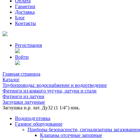
Оплата
Гарантии
Доставка
Блог
Контакты
Регистрация
Войти
Главная страница
Каталог
Трубопроводы: водоснабжение и водоотведение
Фитинги из ковкого чугуна, латуни и стали
Фитинги из латуни
Заглушки латунные
Заглушка н.р. лат. Ду32 (1 1/4") ник.
Водоподготовка
Газовое оборудование
Приборы безопасности, сигнализаторы загазованно
Клапаны отсечные запорные