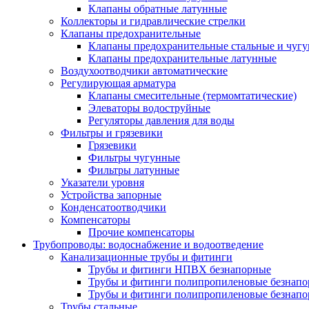
Клапаны обратные латунные
Коллекторы и гидравлические стрелки
Клапаны предохранительные
Клапаны предохранительные стальные и чуг
Клапаны предохранительные латунные
Воздухоотводчики автоматические
Регулирующая арматура
Клапаны смесительные (термомтатические)
Элеваторы водоструйные
Регуляторы давления для воды
Фильтры и грязевики
Грязевики
Фильтры чугунные
Фильтры латунные
Указатели уровня
Устройства запорные
Конденсатоотводчики
Компенсаторы
Прочие компенсаторы
Трубопроводы: водоснабжение и водоотведение
Канализационные трубы и фитинги
Трубы и фитинги НПВХ безнапорные
Трубы и фитинги полипропиленовые безнап
Трубы и фитинги полипропиленовые безнапор
Трубы стальные