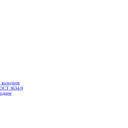
 колодцев
ГОСТ 3634-9
одцев