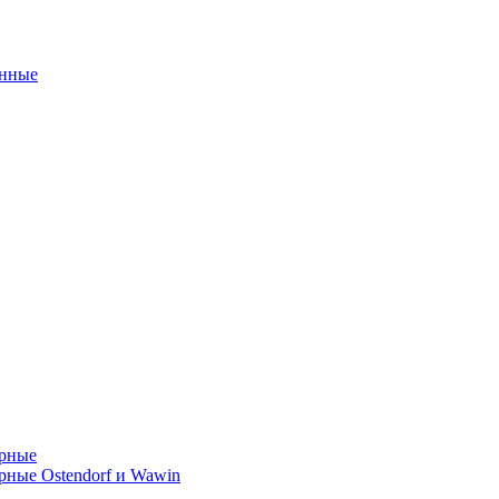
унные
орные
ные Ostendorf и Wawin