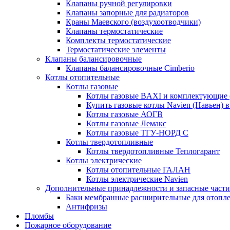
Клапаны ручной регулировки
Клапаны запорные для радиаторов
Краны Маевского (воздухоотводчики)
Клапаны термостатические
Комплекты термостатические
Термостатические элементы
Клапаны балансировочные
Клапаны балансировочные Cimberio
Котлы отопительные
Котлы газовые
Котлы газовые BAXI и комплектующие 
Купить газовые котлы Navien (Навьен) 
Котлы газовые АОГВ
Котлы газовые Лемакс
Котлы газовые ТГУ-НОРД С
Котлы твердотопливные
Котлы твердотопливные Теплогарант
Котлы электрические
Котлы отопительные ГАЛАН
Котлы электрические Navien
Дополнительные принадлежности и запасные части
Баки мембранные расширительные для отопл
Антифризы
Пломбы
Пожарное оборудование