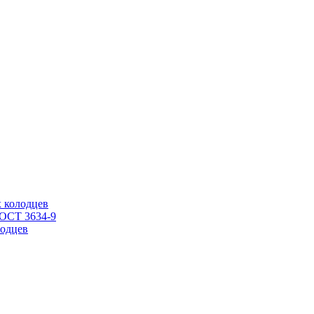
 колодцев
ГОСТ 3634-9
одцев