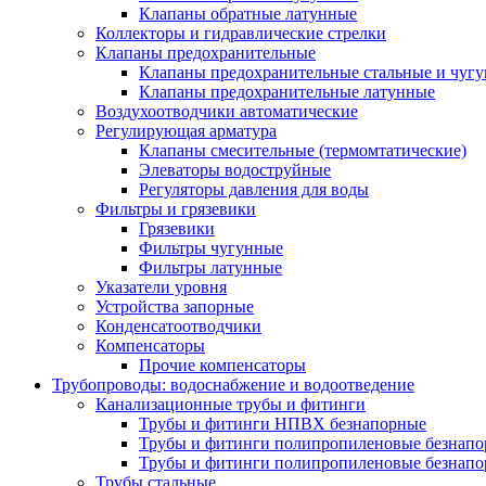
Клапаны обратные латунные
Коллекторы и гидравлические стрелки
Клапаны предохранительные
Клапаны предохранительные стальные и чуг
Клапаны предохранительные латунные
Воздухоотводчики автоматические
Регулирующая арматура
Клапаны смесительные (термомтатические)
Элеваторы водоструйные
Регуляторы давления для воды
Фильтры и грязевики
Грязевики
Фильтры чугунные
Фильтры латунные
Указатели уровня
Устройства запорные
Конденсатоотводчики
Компенсаторы
Прочие компенсаторы
Трубопроводы: водоснабжение и водоотведение
Канализационные трубы и фитинги
Трубы и фитинги НПВХ безнапорные
Трубы и фитинги полипропиленовые безнап
Трубы и фитинги полипропиленовые безнапор
Трубы стальные