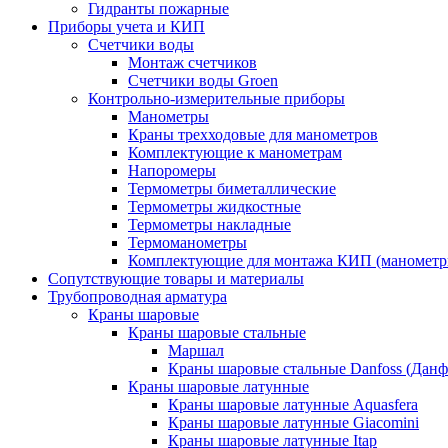
Гидранты пожарные
Приборы учета и КИП
Счетчики воды
Монтаж счетчиков
Счетчики воды Groen
Контрольно-измерительные приборы
Манометры
Краны трехходовые для манометров
Комплектующие к манометрам
Напоромеры
Термометры биметаллические
Термометры жидкостные
Термометры накладные
Термоманометры
Комплектующие для монтажа КИП (манометр
Сопутствующие товары и материалы
Трубопроводная арматура
Краны шаровые
Краны шаровые стальные
Маршал
Краны шаровые стальные Danfoss (Данф
Краны шаровые латунные
Краны шаровые латунные Aquasfera
Краны шаровые латунные Giacomini
Краны шаровые латунные Itap