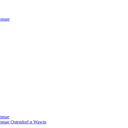
унные
орные
ные Ostendorf и Wawin