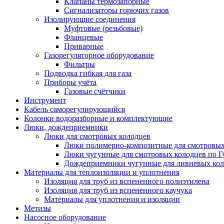
Клапаны термозапорные
Сигнализаторы горючих газов
Изолирующие соединения
Муфтовые (резьбовые)
Фланцевые
Приварные
Газорегуляторное оборудование
Фильтры
Подводка гибкая для газа
Приборы учёта
Газовые счётчики
Инструмент
Кабель саморегулирующийся
Колонки водоразборные и комплектующие
Люки, дождеприемники
Люки для смотровых колодцев
Люки полимерно-композитные для смотровых
Люки чугунные для смотровых колодцев по 
Дождеприемники чугунные для ливневых кол
Материалы для теплоизоляции и уплотнения
Изоляция для труб из вспененного полиэтилена
Изоляция для труб из вспененного каучука
Материалы для уплотнения и изоляции
Метизы
Насосное оборудование