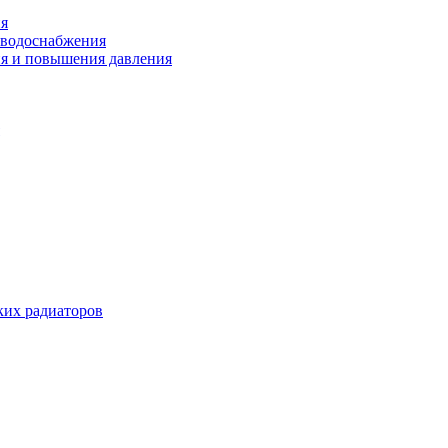
ия
 водоснабжения
ия и повышения давления
их радиаторов