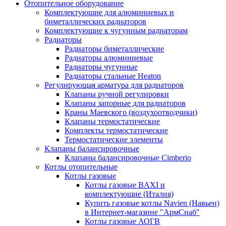
Отопительное оборудование
Комплектующие для алюминиевых и
биметаллических радиаторов
Комплектующие к чугунным радиаторам
Радиаторы
Радиаторы биметаллические
Радиаторы алюминиевые
Радиаторы чугунные
Радиаторы стальные Heaton
Регулирующая арматура для радиаторов
Клапаны ручной регулировки
Клапаны запорные для радиаторов
Краны Маевского (воздухоотводчики)
Клапаны термостатические
Комплекты термостатические
Термостатические элементы
Клапаны балансировочные
Клапаны балансировочные Cimberio
Котлы отопительные
Котлы газовые
Котлы газовые BAXI и
комплектующие (Италия)
Купить газовые котлы Navien (Навьен)
в Интернет-магазине "АрмСнаб"
Котлы газовые АОГВ