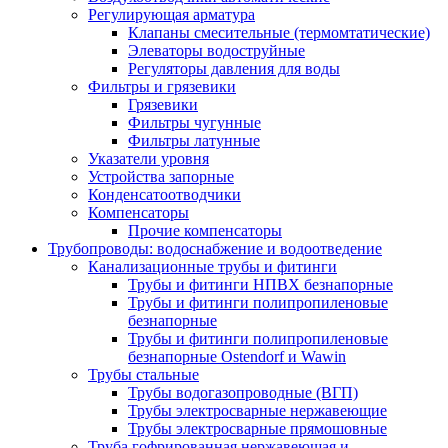
Регулирующая арматура
Клапаны смесительные (термомтатические)
Элеваторы водоструйные
Регуляторы давления для воды
Фильтры и грязевики
Грязевики
Фильтры чугунные
Фильтры латунные
Указатели уровня
Устройства запорные
Конденсатоотводчики
Компенсаторы
Прочие компенсаторы
Трубопроводы: водоснабжение и водоотведение
Канализационные трубы и фитинги
Трубы и фитинги НПВХ безнапорные
Трубы и фитинги полипропиленовые
безнапорные
Трубы и фитинги полипропиленовые
безнапорные Ostendorf и Wawin
Трубы стальные
Трубы водогазопроводные (ВГП)
Трубы электросварные нержавеющие
Трубы электросварные прямошовные
Труба гофрированная нержавеющая и