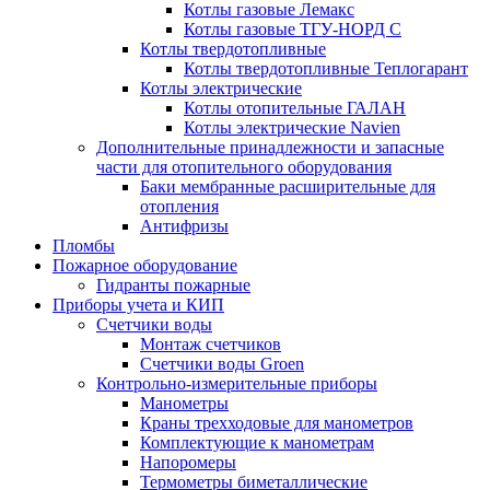
Котлы газовые Лемакс
Котлы газовые ТГУ-НОРД С
Котлы твердотопливные
Котлы твердотопливные Теплогарант
Котлы электрические
Котлы отопительные ГАЛАН
Котлы электрические Navien
Дополнительные принадлежности и запасные
части для отопительного оборудования
Баки мембранные расширительные для
отопления
Антифризы
Пломбы
Пожарное оборудование
Гидранты пожарные
Приборы учета и КИП
Счетчики воды
Монтаж счетчиков
Счетчики воды Groen
Контрольно-измерительные приборы
Манометры
Краны трехходовые для манометров
Комплектующие к манометрам
Напоромеры
Термометры биметаллические