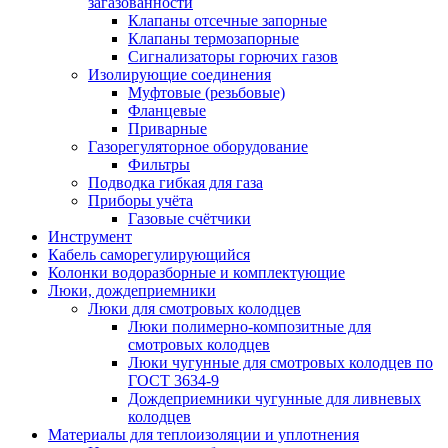
загазованности
Клапаны отсечные запорные
Клапаны термозапорные
Сигнализаторы горючих газов
Изолирующие соединения
Муфтовые (резьбовые)
Фланцевые
Приварные
Газорегуляторное оборудование
Фильтры
Подводка гибкая для газа
Приборы учёта
Газовые счётчики
Инструмент
Кабель саморегулирующийся
Колонки водоразборные и комплектующие
Люки, дождеприемники
Люки для смотровых колодцев
Люки полимерно-композитные для
смотровых колодцев
Люки чугунные для смотровых колодцев по
ГОСТ 3634-9
Дождеприемники чугунные для ливневых
колодцев
Материалы для теплоизоляции и уплотнения