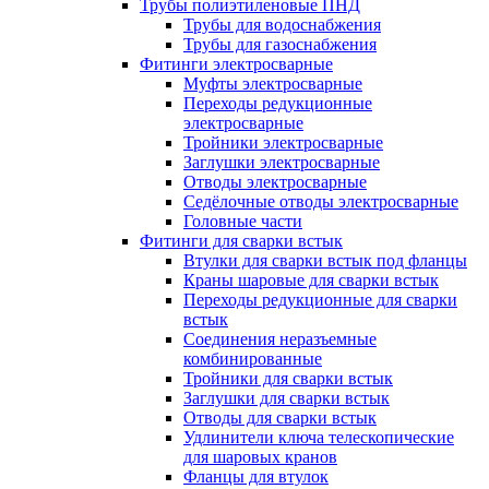
Трубы полиэтиленовые ПНД
Трубы для водоснабжения
Трубы для газоснабжения
Фитинги электросварные
Муфты электросварные
Переходы редукционные
электросварные
Тройники электросварные
Заглушки электросварные
Отводы электросварные
Седёлочные отводы электросварные
Головные части
Фитинги для сварки встык
Втулки для сварки встык под фланцы
Краны шаровые для сварки встык
Переходы редукционные для сварки
встык
Соединения неразъемные
комбинированные
Тройники для сварки встык
Заглушки для сварки встык
Отводы для сварки встык
Удлинители ключа телескопические
для шаровых кранов
Фланцы для втулок