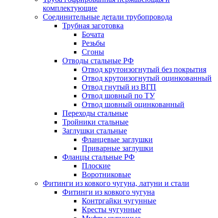
комплектующие
Соединительные детали трубопровода
Трубная заготовка
Бочата
Резьбы
Сгоны
Отводы стальные РФ
Отвод крутоизогнутый без покрытия
Отвод крутоизогнутый оцинкованный
Отвод гнутый из ВГП
Отвод шовный по ТУ
Отвод шовный оцинкованный
Переходы стальные
Тройники стальные
Заглушки стальные
Фланцевые заглушки
Приварные заглушки
Фланцы стальные РФ
Плоские
Воротниковые
Фитинги из ковкого чугуна, латуни и стали
Фитинги из ковкого чугуна
Контргайки чугунные
Кресты чугунные