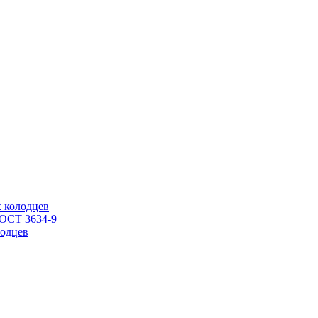
 колодцев
ГОСТ 3634-9
одцев