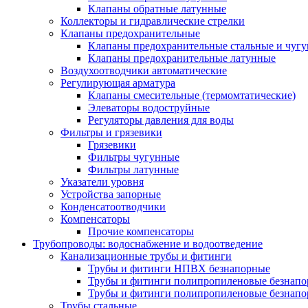
Клапаны обратные латунные
Коллекторы и гидравлические стрелки
Клапаны предохранительные
Клапаны предохранительные стальные и чуг
Клапаны предохранительные латунные
Воздухоотводчики автоматические
Регулирующая арматура
Клапаны смесительные (термомтатические)
Элеваторы водоструйные
Регуляторы давления для воды
Фильтры и грязевики
Грязевики
Фильтры чугунные
Фильтры латунные
Указатели уровня
Устройства запорные
Конденсатоотводчики
Компенсаторы
Прочие компенсаторы
Трубопроводы: водоснабжение и водоотведение
Канализационные трубы и фитинги
Трубы и фитинги НПВХ безнапорные
Трубы и фитинги полипропиленовые безнап
Трубы и фитинги полипропиленовые безнапор
Трубы стальные