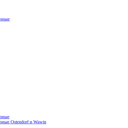
унные
орные
ные Ostendorf и Wawin