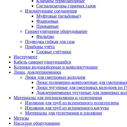
Клапаны термозапорные
Сигнализаторы горючих газов
Изолирующие соединения
Муфтовые (резьбовые)
Фланцевые
Приварные
Газорегуляторное оборудование
Фильтры
Подводка гибкая для газа
Приборы учёта
Газовые счётчики
Инструмент
Кабель саморегулирующийся
Колонки водоразборные и комплектующие
Люки, дождеприемники
Люки для смотровых колодцев
Люки полимерно-композитные для смотровых
Люки чугунные для смотровых колодцев по 
Дождеприемники чугунные для ливневых кол
Материалы для теплоизоляции и уплотнения
Изоляция для труб из вспененного полиэтилена
Изоляция для труб из вспененного каучука
Материалы для уплотнения и изоляции
Метизы
Насосное оборудование