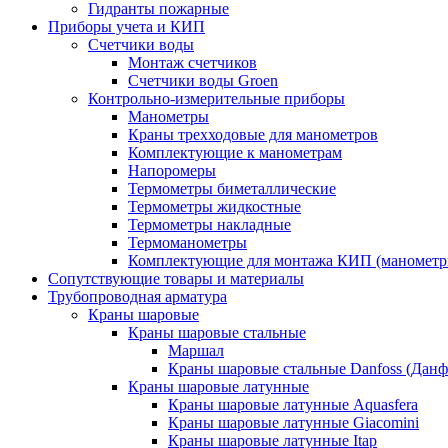
Гидранты пожарные
Приборы учета и КИП
Счетчики воды
Монтаж счетчиков
Счетчики воды Groen
Контрольно-измерительные приборы
Манометры
Краны трехходовые для манометров
Комплектующие к манометрам
Напоромеры
Термометры биметаллические
Термометры жидкостные
Термометры накладные
Термоманометры
Комплектующие для монтажа КИП (манометр
Сопутствующие товары и материалы
Трубопроводная арматура
Краны шаровые
Краны шаровые стальные
Маршал
Краны шаровые стальные Danfoss (Данф
Краны шаровые латунные
Краны шаровые латунные Aquasfera
Краны шаровые латунные Giacomini
Краны шаровые латунные Itap