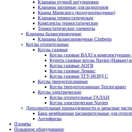
Клапаны ручной регулировки
Клапаны запорные для радиаторов
Краны Маевского (воздухоотводчики)
Клапаны термостатические
Комплекты термостатические
Термостатические элементы
Клапаны балансировочные
Клапаны балансировочные Cimberio
Котлы отопительные
Котлы газовые
Котлы газовые BAXI и комплектующие 
Купить газовые котлы Navien (Навьен) 
Котлы газовые АОГВ
Котлы газовые Лемакс
Котлы газовые ТГУ-НОРД С
Котлы твердотопливные
Котлы твердотопливные Теплогарант
Котлы электрические
Котлы отопительные ГАЛАН
Котлы электрические Navien
Дополнительные принадлежности и запасные части
Баки мембранные расширительные для отопл
Антифризы
Пломбы
Пожарное оборудование