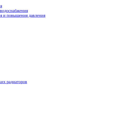
ия
 водоснабжения
ия и повышения давления
их радиаторов