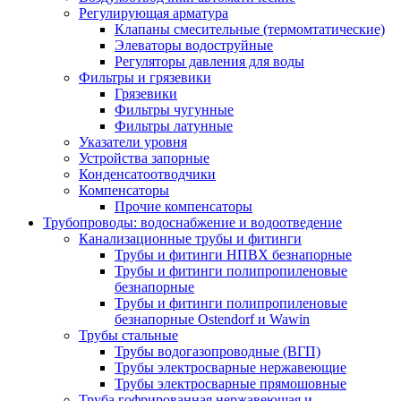
Регулирующая арматура
Клапаны смесительные (термомтатические)
Элеваторы водоструйные
Регуляторы давления для воды
Фильтры и грязевики
Грязевики
Фильтры чугунные
Фильтры латунные
Указатели уровня
Устройства запорные
Конденсатоотводчики
Компенсаторы
Прочие компенсаторы
Трубопроводы: водоснабжение и водоотведение
Канализационные трубы и фитинги
Трубы и фитинги НПВХ безнапорные
Трубы и фитинги полипропиленовые
безнапорные
Трубы и фитинги полипропиленовые
безнапорные Ostendorf и Wawin
Трубы стальные
Трубы водогазопроводные (ВГП)
Трубы электросварные нержавеющие
Трубы электросварные прямошовные
Труба гофрированная нержавеющая и