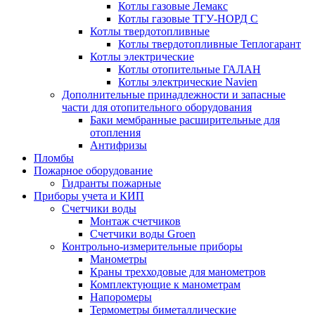
Котлы газовые Лемакс
Котлы газовые ТГУ-НОРД С
Котлы твердотопливные
Котлы твердотопливные Теплогарант
Котлы электрические
Котлы отопительные ГАЛАН
Котлы электрические Navien
Дополнительные принадлежности и запасные
части для отопительного оборудования
Баки мембранные расширительные для
отопления
Антифризы
Пломбы
Пожарное оборудование
Гидранты пожарные
Приборы учета и КИП
Счетчики воды
Монтаж счетчиков
Счетчики воды Groen
Контрольно-измерительные приборы
Манометры
Краны трехходовые для манометров
Комплектующие к манометрам
Напоромеры
Термометры биметаллические