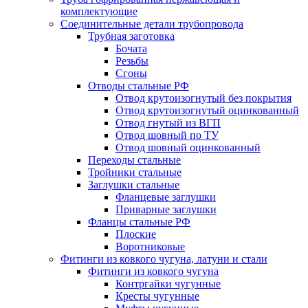
комплектующие
Соединительные детали трубопровода
Трубная заготовка
Бочата
Резьбы
Сгоны
Отводы стальные РФ
Отвод крутоизогнутый без покрытия
Отвод крутоизогнутый оцинкованный
Отвод гнутый из ВГП
Отвод шовный по ТУ
Отвод шовный оцинкованный
Переходы стальные
Тройники стальные
Заглушки стальные
Фланцевые заглушки
Приварные заглушки
Фланцы стальные РФ
Плоские
Воротниковые
Фитинги из ковкого чугуна, латуни и стали
Фитинги из ковкого чугуна
Контргайки чугунные
Кресты чугунные