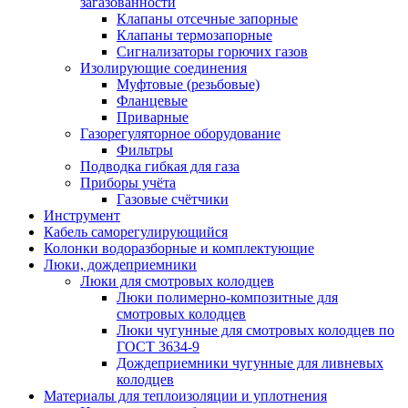
загазованности
Клапаны отсечные запорные
Клапаны термозапорные
Сигнализаторы горючих газов
Изолирующие соединения
Муфтовые (резьбовые)
Фланцевые
Приварные
Газорегуляторное оборудование
Фильтры
Подводка гибкая для газа
Приборы учёта
Газовые счётчики
Инструмент
Кабель саморегулирующийся
Колонки водоразборные и комплектующие
Люки, дождеприемники
Люки для смотровых колодцев
Люки полимерно-композитные для
смотровых колодцев
Люки чугунные для смотровых колодцев по
ГОСТ 3634-9
Дождеприемники чугунные для ливневых
колодцев
Материалы для теплоизоляции и уплотнения