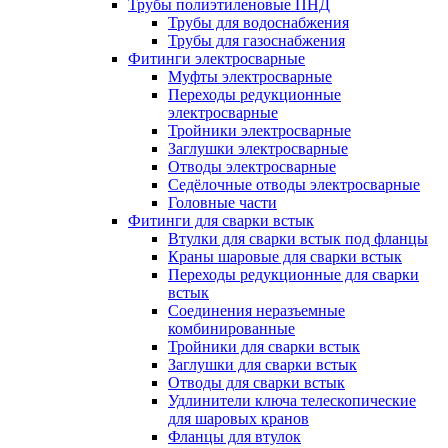
Трубы полиэтиленовые ПНД
Трубы для водоснабжения
Трубы для газоснабжения
Фитинги электросварные
Муфты электросварные
Переходы редукционные
электросварные
Тройники электросварные
Заглушки электросварные
Отводы электросварные
Седёлочные отводы электросварные
Головные части
Фитинги для сварки встык
Втулки для сварки встык под фланцы
Краны шаровые для сварки встык
Переходы редукционные для сварки
встык
Соединения неразъемные
комбинированные
Тройники для сварки встык
Заглушки для сварки встык
Отводы для сварки встык
Удлинители ключа телескопические
для шаровых кранов
Фланцы для втулок