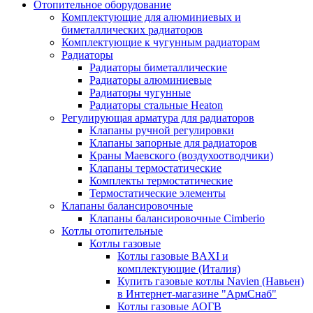
Отопительное оборудование
Комплектующие для алюминиевых и
биметаллических радиаторов
Комплектующие к чугунным радиаторам
Радиаторы
Радиаторы биметаллические
Радиаторы алюминиевые
Радиаторы чугунные
Радиаторы стальные Heaton
Регулирующая арматура для радиаторов
Клапаны ручной регулировки
Клапаны запорные для радиаторов
Краны Маевского (воздухоотводчики)
Клапаны термостатические
Комплекты термостатические
Термостатические элементы
Клапаны балансировочные
Клапаны балансировочные Cimberio
Котлы отопительные
Котлы газовые
Котлы газовые BAXI и
комплектующие (Италия)
Купить газовые котлы Navien (Навьен)
в Интернет-магазине "АрмСнаб"
Котлы газовые АОГВ