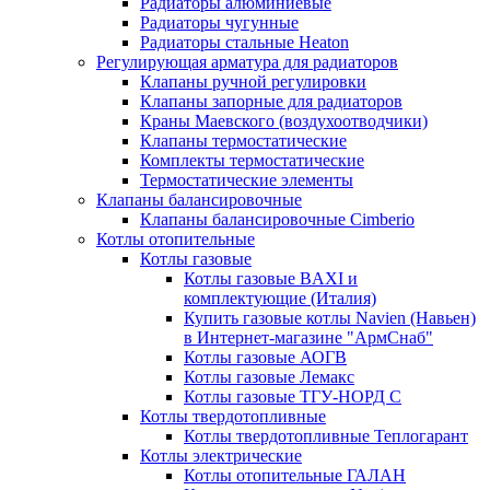
Радиаторы алюминиевые
Радиаторы чугунные
Радиаторы стальные Heaton
Регулирующая арматура для радиаторов
Клапаны ручной регулировки
Клапаны запорные для радиаторов
Краны Маевского (воздухоотводчики)
Клапаны термостатические
Комплекты термостатические
Термостатические элементы
Клапаны балансировочные
Клапаны балансировочные Cimberio
Котлы отопительные
Котлы газовые
Котлы газовые BAXI и
комплектующие (Италия)
Купить газовые котлы Navien (Навьен)
в Интернет-магазине "АрмСнаб"
Котлы газовые АОГВ
Котлы газовые Лемакс
Котлы газовые ТГУ-НОРД С
Котлы твердотопливные
Котлы твердотопливные Теплогарант
Котлы электрические
Котлы отопительные ГАЛАН