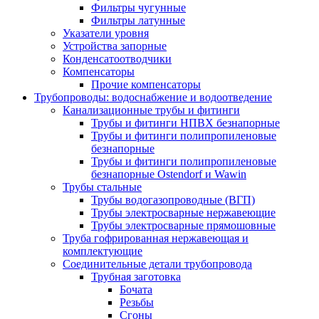
Фильтры чугунные
Фильтры латунные
Указатели уровня
Устройства запорные
Конденсатоотводчики
Компенсаторы
Прочие компенсаторы
Трубопроводы: водоснабжение и водоотведение
Канализационные трубы и фитинги
Трубы и фитинги НПВХ безнапорные
Трубы и фитинги полипропиленовые
безнапорные
Трубы и фитинги полипропиленовые
безнапорные Ostendorf и Wawin
Трубы стальные
Трубы водогазопроводные (ВГП)
Трубы электросварные нержавеющие
Трубы электросварные прямошовные
Труба гофрированная нержавеющая и
комплектующие
Соединительные детали трубопровода
Трубная заготовка
Бочата
Резьбы
Сгоны