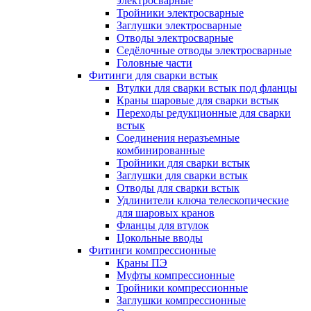
электросварные
Тройники электросварные
Заглушки электросварные
Отводы электросварные
Седёлочные отводы электросварные
Головные части
Фитинги для сварки встык
Втулки для сварки встык под фланцы
Краны шаровые для сварки встык
Переходы редукционные для сварки
встык
Соединения неразъемные
комбинированные
Тройники для сварки встык
Заглушки для сварки встык
Отводы для сварки встык
Удлинители ключа телескопические
для шаровых кранов
Фланцы для втулок
Цокольные вводы
Фитинги компрессионные
Краны ПЭ
Муфты компрессионные
Тройники компрессионные
Заглушки компрессионные