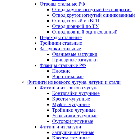
Отводы стальные РФ
Отвод крутоизогнутый без покрытия
Отвод крутоизогнутый оцинкованный
Отвод гнутый из ВГП
Отвод шовный по ТУ
Отвод шовный оцинкованный
Переходы стальные
Тройники стальные
Заглушки стальные
Фланцевые заглушки
Приварные заглушки
Фланцы стальные РФ
Плоские
Воротниковые
Фитинги из ковкого чугуна, латуни и стали
Фитинги из ковкого чугуна
Контргайки чугунные
Кресты чугунные
Муфты чугунные
Тройники чугунные
Угольники чугунные
Футорки чугунные
Фитинги из латуни
Заглушки латунные
Кресты латунные