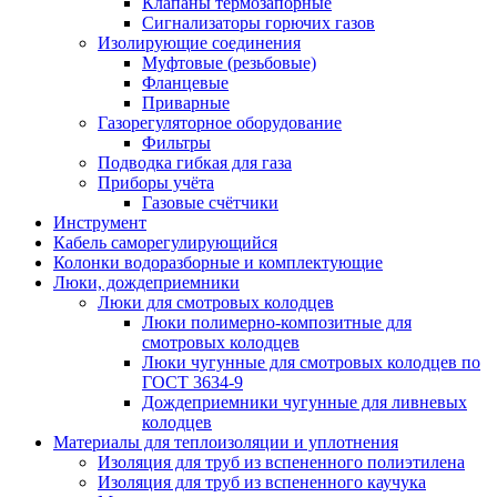
Клапаны термозапорные
Сигнализаторы горючих газов
Изолирующие соединения
Муфтовые (резьбовые)
Фланцевые
Приварные
Газорегуляторное оборудование
Фильтры
Подводка гибкая для газа
Приборы учёта
Газовые счётчики
Инструмент
Кабель саморегулирующийся
Колонки водоразборные и комплектующие
Люки, дождеприемники
Люки для смотровых колодцев
Люки полимерно-композитные для
смотровых колодцев
Люки чугунные для смотровых колодцев по
ГОСТ 3634-9
Дождеприемники чугунные для ливневых
колодцев
Материалы для теплоизоляции и уплотнения
Изоляция для труб из вспененного полиэтилена
Изоляция для труб из вспененного каучука