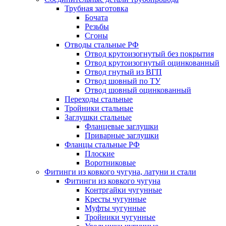
Трубная заготовка
Бочата
Резьбы
Сгоны
Отводы стальные РФ
Отвод крутоизогнутый без покрытия
Отвод крутоизогнутый оцинкованный
Отвод гнутый из ВГП
Отвод шовный по ТУ
Отвод шовный оцинкованный
Переходы стальные
Тройники стальные
Заглушки стальные
Фланцевые заглушки
Приварные заглушки
Фланцы стальные РФ
Плоские
Воротниковые
Фитинги из ковкого чугуна, латуни и стали
Фитинги из ковкого чугуна
Контргайки чугунные
Кресты чугунные
Муфты чугунные
Тройники чугунные