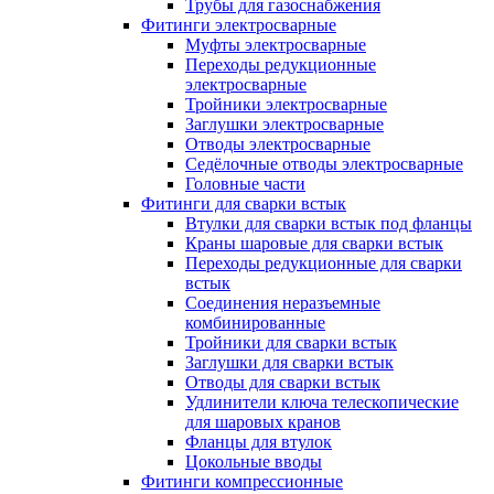
Трубы для газоснабжения
Фитинги электросварные
Муфты электросварные
Переходы редукционные
электросварные
Тройники электросварные
Заглушки электросварные
Отводы электросварные
Седёлочные отводы электросварные
Головные части
Фитинги для сварки встык
Втулки для сварки встык под фланцы
Краны шаровые для сварки встык
Переходы редукционные для сварки
встык
Соединения неразъемные
комбинированные
Тройники для сварки встык
Заглушки для сварки встык
Отводы для сварки встык
Удлинители ключа телескопические
для шаровых кранов
Фланцы для втулок
Цокольные вводы
Фитинги компрессионные