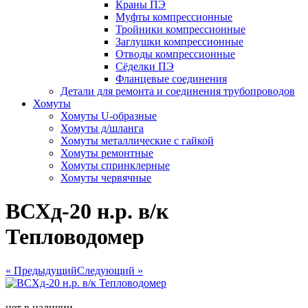
Краны ПЭ
Муфты компрессионные
Тройники компрессионные
Заглушки компрессионные
Отводы компрессионные
Сёделки ПЭ
Фланцевые соединения
Детали для ремонта и соединения трубопроводов
Хомуты
Хомуты U-образные
Хомуты д/шланга
Хомуты металлические с гайкой
Хомуты ремонтные
Хомуты спринклерные
Хомуты червячные
ВСХд-20 н.р. в/к
Тепловодомер
« Предыдущий
Следующий »
нет в наличии