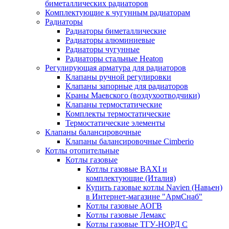
биметаллических радиаторов
Комплектующие к чугунным радиаторам
Радиаторы
Радиаторы биметаллические
Радиаторы алюминиевые
Радиаторы чугунные
Радиаторы стальные Heaton
Регулирующая арматура для радиаторов
Клапаны ручной регулировки
Клапаны запорные для радиаторов
Краны Маевского (воздухоотводчики)
Клапаны термостатические
Комплекты термостатические
Термостатические элементы
Клапаны балансировочные
Клапаны балансировочные Cimberio
Котлы отопительные
Котлы газовые
Котлы газовые BAXI и
комплектующие (Италия)
Купить газовые котлы Navien (Навьен)
в Интернет-магазине "АрмСнаб"
Котлы газовые АОГВ
Котлы газовые Лемакс
Котлы газовые ТГУ-НОРД С