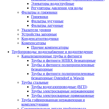
Элеваторы водоструйные
Регуляторы давления для воды
Фильтры и грязевики
Грязевики
Фильтры чугунные
Фильтры латунные
Указатели уровня
Устройства запорные
Конденсатоотводчики
Компенсаторы
Прочие компенсаторы
Трубопроводы: водоснабжение и водоотведение
Канализационные трубы и фитинги
Трубы и фитинги НПВХ безнапорные
Трубы и фитинги полипропиленовые
безнапорные
Трубы и фитинги полипропиленовые
безнапорные Ostendorf и Wawin
Трубы стальные
Трубы водогазопроводные (ВГП)
Трубы электросварные нержавеющие
Трубы электросварные прямошовные
Труба гофрированная нержавеющая и
комплектующие
Соединительные детали трубопровода