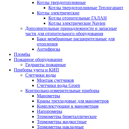
Котлы твердотопливные
Котлы твердотопливные Теплогарант
Котлы электрические
Котлы отопительные ГАЛАН
Котлы электрические Navien
Дополнительные принадлежности и запасные
части для отопительного оборудования
Баки мембранные расширительные для
отопления
Антифризы
Пломбы
Пожарное оборудование
Гидранты пожарные
Приборы учета и КИП
Счетчики воды
Монтаж счетчиков
Счетчики воды Groen
Контрольно-измерительные приборы
Манометры
Краны трехходовые для манометров
Комплектующие к манометрам
Напоромеры
Термометры биметаллические
Термометры жидкостные
Термометры накладные