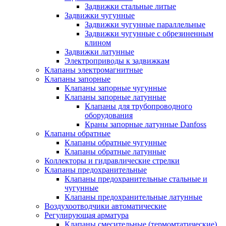
Задвижки стальные литые
Задвижки чугунные
Задвижки чугунные параллельные
Задвижки чугунные с обрезиненным
клином
Задвижки латунные
Электроприводы к задвижкам
Клапаны электромагнитные
Клапаны запорные
Клапаны запорные чугунные
Клапаны запорные латунные
Клапаны для трубопроводного
оборудования
Краны запорные латунные Danfoss
Клапаны обратные
Клапаны обратные чугунные
Клапаны обратные латунные
Коллекторы и гидравлические стрелки
Клапаны предохранительные
Клапаны предохранительные стальные и
чугунные
Клапаны предохранительные латунные
Воздухоотводчики автоматические
Регулирующая арматура
Клапаны смесительные (термомтатические)