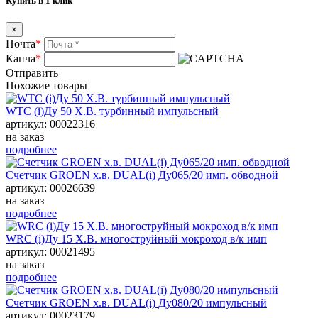
Купить в 1 клик
×
Почта
*
Капча
*
Отправить
Похожие товары
WTC (i)Ду 50 Х.В. турбинный импульсный
артикул: 00022316
на заказ
подробнее
Счетчик GROEN х.в. DUAL(i) Ду065/20 имп. обводной
артикул: 00026639
на заказ
подробнее
WRC (i)Ду 15 Х.В. многоструйный мокроход в/к имп
артикул: 00021495
на заказ
подробнее
Счетчик GROEN х.в. DUAL(i) Ду080/20 импульсный
артикул: 00023179