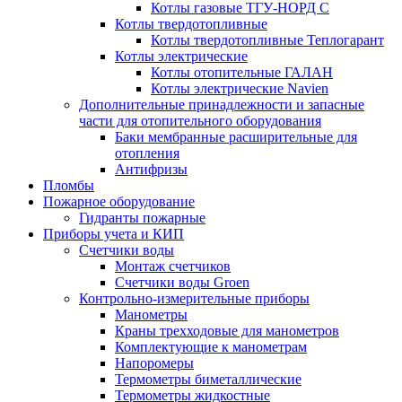
Котлы газовые ТГУ-НОРД С
Котлы твердотопливные
Котлы твердотопливные Теплогарант
Котлы электрические
Котлы отопительные ГАЛАН
Котлы электрические Navien
Дополнительные принадлежности и запасные
части для отопительного оборудования
Баки мембранные расширительные для
отопления
Антифризы
Пломбы
Пожарное оборудование
Гидранты пожарные
Приборы учета и КИП
Счетчики воды
Монтаж счетчиков
Счетчики воды Groen
Контрольно-измерительные приборы
Манометры
Краны трехходовые для манометров
Комплектующие к манометрам
Напоромеры
Термометры биметаллические
Термометры жидкостные