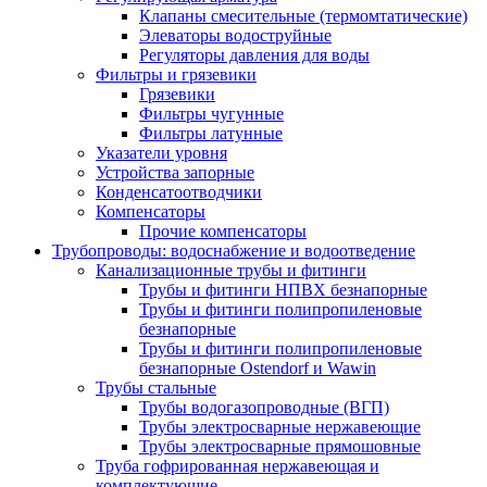
Клапаны смесительные (термомтатические)
Элеваторы водоструйные
Регуляторы давления для воды
Фильтры и грязевики
Грязевики
Фильтры чугунные
Фильтры латунные
Указатели уровня
Устройства запорные
Конденсатоотводчики
Компенсаторы
Прочие компенсаторы
Трубопроводы: водоснабжение и водоотведение
Канализационные трубы и фитинги
Трубы и фитинги НПВХ безнапорные
Трубы и фитинги полипропиленовые
безнапорные
Трубы и фитинги полипропиленовые
безнапорные Ostendorf и Wawin
Трубы стальные
Трубы водогазопроводные (ВГП)
Трубы электросварные нержавеющие
Трубы электросварные прямошовные
Труба гофрированная нержавеющая и
комплектующие