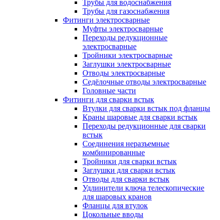
Трубы для водоснабжения
Трубы для газоснабжения
Фитинги электросварные
Муфты электросварные
Переходы редукционные
электросварные
Тройники электросварные
Заглушки электросварные
Отводы электросварные
Седёлочные отводы электросварные
Головные части
Фитинги для сварки встык
Втулки для сварки встык под фланцы
Краны шаровые для сварки встык
Переходы редукционные для сварки
встык
Соединения неразъемные
комбинированные
Тройники для сварки встык
Заглушки для сварки встык
Отводы для сварки встык
Удлинители ключа телескопические
для шаровых кранов
Фланцы для втулок
Цокольные вводы