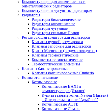
Комплектующие для алюминиевых и
биметаллических радиаторов
Комплектующие к чугунным радиаторам
Радиаторы
Радиаторы биметаллические
Радиаторы алюминиевые
Радиаторы чугунные
Радиаторы стальные Heaton
Регулирующая арматура для радиаторов
Клапаны ручной регулировки
Клапаны запорные для радиаторов
Краны Маевского (воздухоотводчики)
Клапаны термостатические
Комплекты термостатические
Термостатические элементы
Клапаны балансировочные
Клапаны балансировочные Cimberio
Котлы отопительные
Котлы газовые
Котлы газовые BAXI и
комплектующие (Италия)
Купить газовые котлы Navien (Навьен)
в Интернет-магазине "АрмСнаб"
Котлы газовые АОГВ
Котлы газовые Лемакс