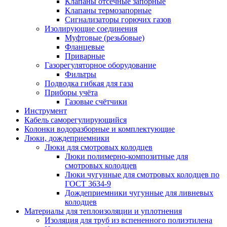
Клапаны отсечные запорные
Клапаны термозапорные
Сигнализаторы горючих газов
Изолирующие соединения
Муфтовые (резьбовые)
Фланцевые
Приварные
Газорегуляторное оборудование
Фильтры
Подводка гибкая для газа
Приборы учёта
Газовые счётчики
Инструмент
Кабель саморегулирующийся
Колонки водоразборные и комплектующие
Люки, дождеприемники
Люки для смотровых колодцев
Люки полимерно-композитные для
смотровых колодцев
Люки чугунные для смотровых колодцев по
ГОСТ 3634-9
Дождеприемники чугунные для ливневых
колодцев
Материалы для теплоизоляции и уплотнения
Изоляция для труб из вспененного полиэтилена