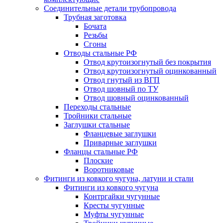
Соединительные детали трубопровода
Трубная заготовка
Бочата
Резьбы
Сгоны
Отводы стальные РФ
Отвод крутоизогнутый без покрытия
Отвод крутоизогнутый оцинкованный
Отвод гнутый из ВГП
Отвод шовный по ТУ
Отвод шовный оцинкованный
Переходы стальные
Тройники стальные
Заглушки стальные
Фланцевые заглушки
Приварные заглушки
Фланцы стальные РФ
Плоские
Воротниковые
Фитинги из ковкого чугуна, латуни и стали
Фитинги из ковкого чугуна
Контргайки чугунные
Кресты чугунные
Муфты чугунные