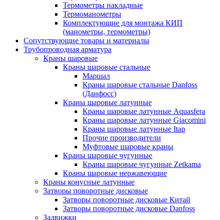
Термометры накладные
Термоманометры
Комплектующие для монтажа КИП
(манометры, термометры)
Сопутствующие товары и материалы
Трубопроводная арматура
Краны шаровые
Краны шаровые стальные
Маршал
Краны шаровые стальные Danfoss
(Данфосс)
Краны шаровые латунные
Краны шаровые латунные Aquasfera
Краны шаровые латунные Giacomini
Краны шаровые латунные Itap
Прочие производители
Муфтовые шаровые краны
Краны шаровые чугунные
Краны шаровые чугунные Zetkama
Краны шаровые нержавеющие
Краны конусные латунные
Затворы поворотные дисковые
Затворы поворотные дисковые Китай
Затворы поворотные дисковые Danfoss
Задвижки