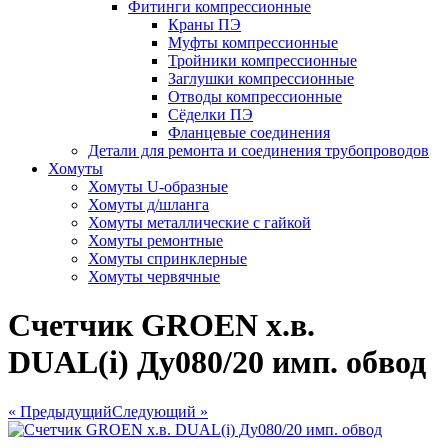
Фитинги компрессионные
Краны ПЭ
Муфты компрессионные
Тройники компрессионные
Заглушки компрессионные
Отводы компрессионные
Сёделки ПЭ
Фланцевые соединения
Детали для ремонта и соединения трубопроводов
Хомуты
Хомуты U-образные
Хомуты д/шланга
Хомуты металлические с гайкой
Хомуты ремонтные
Хомуты спринклерные
Хомуты червячные
Счетчик GROEN х.в.
DUAL(i) Ду080/20 имп. обвод
« Предыдущий
Следующий »