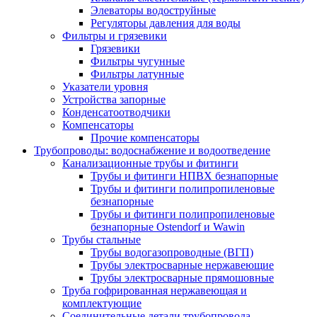
Элеваторы водоструйные
Регуляторы давления для воды
Фильтры и грязевики
Грязевики
Фильтры чугунные
Фильтры латунные
Указатели уровня
Устройства запорные
Конденсатоотводчики
Компенсаторы
Прочие компенсаторы
Трубопроводы: водоснабжение и водоотведение
Канализационные трубы и фитинги
Трубы и фитинги НПВХ безнапорные
Трубы и фитинги полипропиленовые
безнапорные
Трубы и фитинги полипропиленовые
безнапорные Ostendorf и Wawin
Трубы стальные
Трубы водогазопроводные (ВГП)
Трубы электросварные нержавеющие
Трубы электросварные прямошовные
Труба гофрированная нержавеющая и
комплектующие
Соединительные детали трубопровода