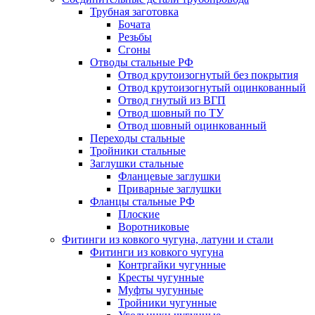
Трубная заготовка
Бочата
Резьбы
Сгоны
Отводы стальные РФ
Отвод крутоизогнутый без покрытия
Отвод крутоизогнутый оцинкованный
Отвод гнутый из ВГП
Отвод шовный по ТУ
Отвод шовный оцинкованный
Переходы стальные
Тройники стальные
Заглушки стальные
Фланцевые заглушки
Приварные заглушки
Фланцы стальные РФ
Плоские
Воротниковые
Фитинги из ковкого чугуна, латуни и стали
Фитинги из ковкого чугуна
Контргайки чугунные
Кресты чугунные
Муфты чугунные
Тройники чугунные