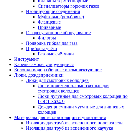
Клапаны термозапорные
Сигнализаторы горючих газов
Изолирующие соединения
Муфтовые (резьбовые)
Фланцевые
Приварные
Газорегуляторное оборудование
Фильтры
Подводка гибкая для газа
Приборы учёта
Газовые счётчики
Инструмент
Кабель саморегулирующийся
Колонки водоразборные и комплектующие
Люки, дождеприемники
Люки для смотровых колодцев
Люки полимерно-композитные для
смотровых колодцев
Люки чугунные для смотровых колодцев по
ГОСТ 3634-9
Дождеприемники чугунные для ливневых
колодцев
Материалы для теплоизоляции и уплотнения
Изоляция для труб из вспененного полиэтилена
Изоляция для труб из вспененного каучука