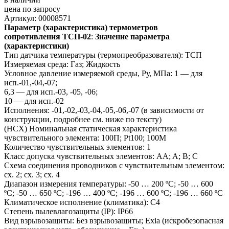
цена по запросу
Артикул: 00008571
Параметр (характеристика) термометров
сопротивления ТСП-02
:
Значение параметра
(характеристики)
Тип датчика температуры (термопреобразователя): ТСП
Измеряемая среда: Газ; Жидкость
Условное давление измеряемой среды, Ру, МПа: 1 — для
исп.-01,-04,-07;
6,3 — для исп.-03, -05, -06;
10 — для исп.-02
Исполнения: -01,-02,-03,-04,-05,-06,-07 (в зависимости от
конструкции, подробнее см. ниже по тексту)
(НСХ) Номинальная статическая характеристика
чувствительного элемента: 100П; Pt100; 100М
Количество чувствительных элементов: 1
Класс допуска чувствительных элементов: AA; A; B; C
Схема соединения проводников с чувствительным элементом:
сх. 2; сх. 3; сх. 4
Диапазон измерения температуры: -50 … 200 ºC; -50 … 600
ºC; -50 … 650 ºC; -196 … 400 ºC; -196 … 600 ºC; -196 … 660 ºC
Климатическое исполнение (климатика): С4
Степень пылевлагозащиты (IP): IP66
Вид взрывозащиты: Без взрывозащиты; Exia (искробезопасная