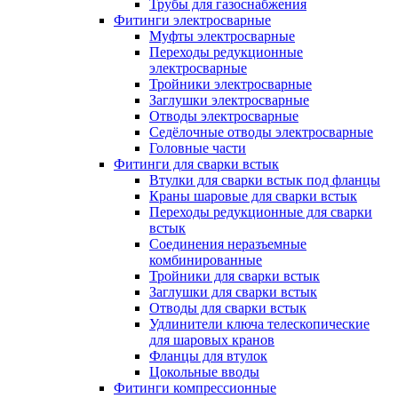
Трубы для газоснабжения
Фитинги электросварные
Муфты электросварные
Переходы редукционные
электросварные
Тройники электросварные
Заглушки электросварные
Отводы электросварные
Седёлочные отводы электросварные
Головные части
Фитинги для сварки встык
Втулки для сварки встык под фланцы
Краны шаровые для сварки встык
Переходы редукционные для сварки
встык
Соединения неразъемные
комбинированные
Тройники для сварки встык
Заглушки для сварки встык
Отводы для сварки встык
Удлинители ключа телескопические
для шаровых кранов
Фланцы для втулок
Цокольные вводы
Фитинги компрессионные