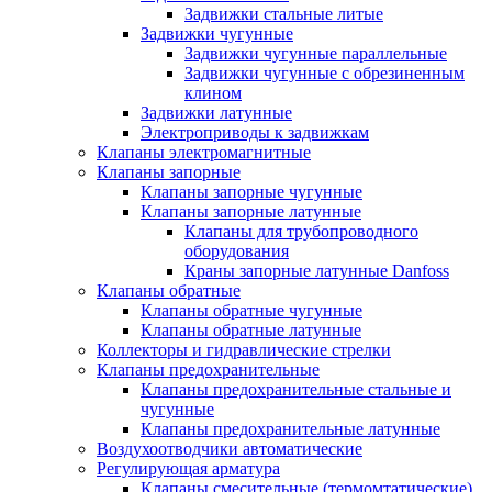
Задвижки стальные литые
Задвижки чугунные
Задвижки чугунные параллельные
Задвижки чугунные с обрезиненным
клином
Задвижки латунные
Электроприводы к задвижкам
Клапаны электромагнитные
Клапаны запорные
Клапаны запорные чугунные
Клапаны запорные латунные
Клапаны для трубопроводного
оборудования
Краны запорные латунные Danfoss
Клапаны обратные
Клапаны обратные чугунные
Клапаны обратные латунные
Коллекторы и гидравлические стрелки
Клапаны предохранительные
Клапаны предохранительные стальные и
чугунные
Клапаны предохранительные латунные
Воздухоотводчики автоматические
Регулирующая арматура
Клапаны смесительные (термомтатические)