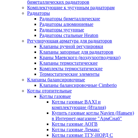
биметаллических радиаторов
Комплектующие к чугунным радиаторам
Радиаторы
Радиаторы биметаллические
Радиаторы алюминиевые
Радиаторы чугунные
Радиаторы стальные Heaton
Регулирующая арматура для радиаторов
Клапаны ручной регулировки
Клапаны запорные для радиаторов
Краны Маевского (воздухоотводчики)
Клапаны термостатические
Комплекты термостатические
Термостатические элементы
Клапаны балансировочные
Клапаны балансировочные Cimberio
Котлы отопительные
Котлы газовые
Котлы газовые BAXI и
комплектующие (Италия)
Купить газовые котлы Navien (Навьен)
в Интернет-магазине "АрмСнаб"
Котлы газовые АОГВ
Котлы газовые Лемакс
Котлы газовые ТГУ-НОРД С