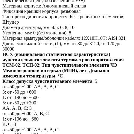
электрическая цепь, обозначение «-Ех»)
Материал корпуса: Алюминиевый сплав
Фиксация крышки корпуса: резьбовая
Тип присоединения к процессу: Без крепежных элементов;
Штуцер
Диаметр арматуры, мм: 4.5; 6; 8; 10
Утонение, мм: 0 (без утонения); 8
Материал арматуры/оболочки кабеля: 12Х18Н10Т; AISI 321
Длина монтажной части, (L), мм: от 80 до 3150; от 120 до
30000
НСХ (номинальная статическая характеристика)
чувствительного элемента термометров сопротивления
ТСМ-02, ТСП-02
:
Тип чувствительного элемента ЧЭ
Межповерочный интервал (МПИ), лет
:
Диапазон
измерения температуры, °С
Класс допуска чувствительного элемента
: 5
от -50 до +200: АА, А, В, С
3: от -50 до +600
1: от -196 до +600
5: от -50 до +200
АА, А, В, С: 3
от -50 до +600: А, В, С
1: от -196 до +660
В, С: 3
от -50 до +200: АА, А, В, С