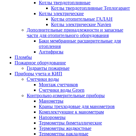
Котлы твердотопливные
Котлы твердотопливные Теплогарант
Котлы электрические
Котлы отопительные ГАЛАН
Котлы электрические Navien
Дополнительные принадлежности и запасные
части для отопительного оборудования
Баки мембранные расширительные для
отопления
Антифризы
Пломбы
Пожарное оборудование
Гидранты пожарные
Приборы учета и КИП
Счетчики воды
Монтаж счетчиков
Счетчики воды Groen
Контрольно-измерительные приборы
Манометры
Краны трехходовые для манометров
Комплектующие к манометрам
Напоромеры
Термометры биметаллические
Термометры жидкостные
Термометры накладные