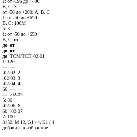
1: от -196 до +400
В, С: 3
от -50 до +200: А, В, С
1: от -50 до +650
В, С: 100М
5: 3
1: от -50 до +650
В, С:
от
до
:
от
до
:
от
до
: ТСМ/ТСП-02-01
1: 120
—: —
-02-02: 2
-02-03: 3
-02-04: 4
60: —
—: -02-05
5: 80
-02-06: 6
60: -02-07
7: 100
3150: М 12, G1 / 4, К1 / 4
добавить в избранное