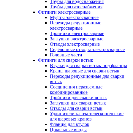
Трубы для водоснабжения
Трубы для газоснабжения
Фитинги электросварные
Муфты электросварные
Переходы редукционные
электросварные
Тройники электросварные
Заглушки электросварные
Отводы электросварные
Седёлочные отводы электросварные
Головные части
Фитинги для сварки встык
Втулки для сварки встык под фланцы
Краны шаровые для сварки встык
Переходы редукционные для сварки
встык
Соединения неразъемные
комбинированные
Тройники для сварки встык
Заглушки для сварки встык
Отводы для сварки встык
Удлинители ключа телескопические
для шаровых кранов
Фланцы для втулок
Цокольные вводы