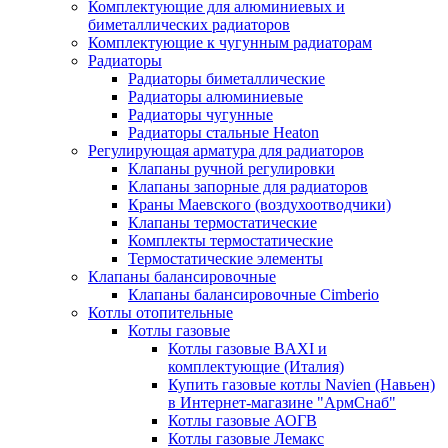
Комплектующие для алюминиевых и
биметаллических радиаторов
Комплектующие к чугунным радиаторам
Радиаторы
Радиаторы биметаллические
Радиаторы алюминиевые
Радиаторы чугунные
Радиаторы стальные Heaton
Регулирующая арматура для радиаторов
Клапаны ручной регулировки
Клапаны запорные для радиаторов
Краны Маевского (воздухоотводчики)
Клапаны термостатические
Комплекты термостатические
Термостатические элементы
Клапаны балансировочные
Клапаны балансировочные Cimberio
Котлы отопительные
Котлы газовые
Котлы газовые BAXI и
комплектующие (Италия)
Купить газовые котлы Navien (Навьен)
в Интернет-магазине "АрмСнаб"
Котлы газовые АОГВ
Котлы газовые Лемакс