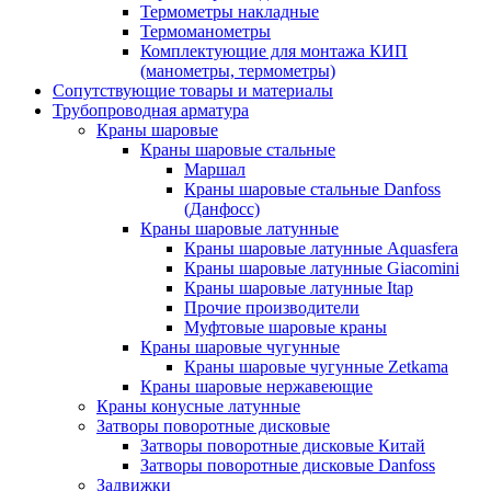
Термометры накладные
Термоманометры
Комплектующие для монтажа КИП
(манометры, термометры)
Сопутствующие товары и материалы
Трубопроводная арматура
Краны шаровые
Краны шаровые стальные
Маршал
Краны шаровые стальные Danfoss
(Данфосс)
Краны шаровые латунные
Краны шаровые латунные Aquasfera
Краны шаровые латунные Giacomini
Краны шаровые латунные Itap
Прочие производители
Муфтовые шаровые краны
Краны шаровые чугунные
Краны шаровые чугунные Zetkama
Краны шаровые нержавеющие
Краны конусные латунные
Затворы поворотные дисковые
Затворы поворотные дисковые Китай
Затворы поворотные дисковые Danfoss
Задвижки