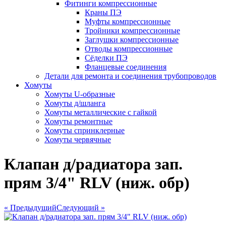
Фитинги компрессионные
Краны ПЭ
Муфты компрессионные
Тройники компрессионные
Заглушки компрессионные
Отводы компрессионные
Сёделки ПЭ
Фланцевые соединения
Детали для ремонта и соединения трубопроводов
Хомуты
Хомуты U-образные
Хомуты д/шланга
Хомуты металлические с гайкой
Хомуты ремонтные
Хомуты спринклерные
Хомуты червячные
Клапан д/радиатора зап.
прям 3/4" RLV (ниж. обр)
« Предыдущий
Следующий »