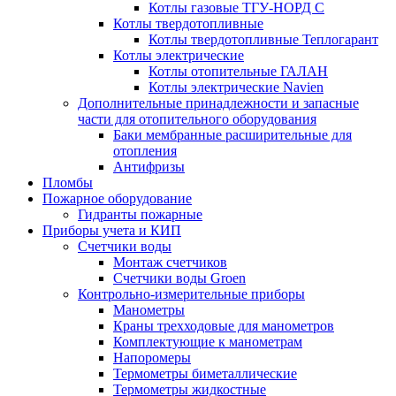
Котлы газовые ТГУ-НОРД С
Котлы твердотопливные
Котлы твердотопливные Теплогарант
Котлы электрические
Котлы отопительные ГАЛАН
Котлы электрические Navien
Дополнительные принадлежности и запасные
части для отопительного оборудования
Баки мембранные расширительные для
отопления
Антифризы
Пломбы
Пожарное оборудование
Гидранты пожарные
Приборы учета и КИП
Счетчики воды
Монтаж счетчиков
Счетчики воды Groen
Контрольно-измерительные приборы
Манометры
Краны трехходовые для манометров
Комплектующие к манометрам
Напоромеры
Термометры биметаллические
Термометры жидкостные