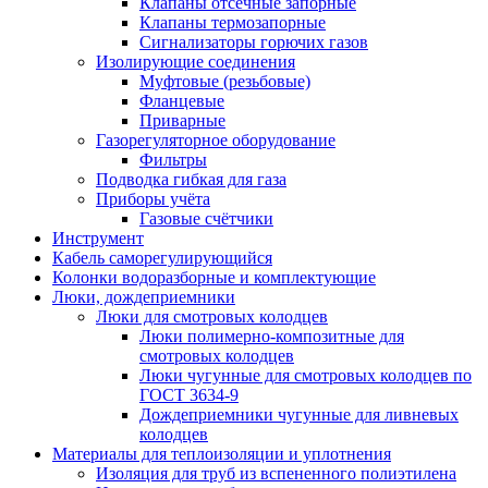
Клапаны отсечные запорные
Клапаны термозапорные
Сигнализаторы горючих газов
Изолирующие соединения
Муфтовые (резьбовые)
Фланцевые
Приварные
Газорегуляторное оборудование
Фильтры
Подводка гибкая для газа
Приборы учёта
Газовые счётчики
Инструмент
Кабель саморегулирующийся
Колонки водоразборные и комплектующие
Люки, дождеприемники
Люки для смотровых колодцев
Люки полимерно-композитные для
смотровых колодцев
Люки чугунные для смотровых колодцев по
ГОСТ 3634-9
Дождеприемники чугунные для ливневых
колодцев
Материалы для теплоизоляции и уплотнения
Изоляция для труб из вспененного полиэтилена