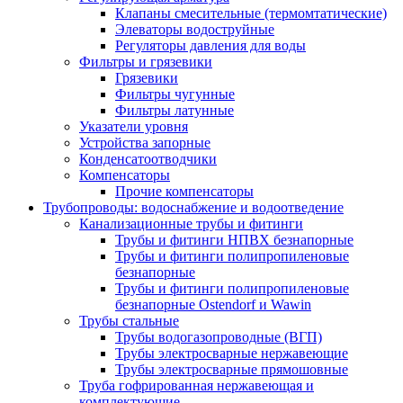
Клапаны смесительные (термомтатические)
Элеваторы водоструйные
Регуляторы давления для воды
Фильтры и грязевики
Грязевики
Фильтры чугунные
Фильтры латунные
Указатели уровня
Устройства запорные
Конденсатоотводчики
Компенсаторы
Прочие компенсаторы
Трубопроводы: водоснабжение и водоотведение
Канализационные трубы и фитинги
Трубы и фитинги НПВХ безнапорные
Трубы и фитинги полипропиленовые
безнапорные
Трубы и фитинги полипропиленовые
безнапорные Ostendorf и Wawin
Трубы стальные
Трубы водогазопроводные (ВГП)
Трубы электросварные нержавеющие
Трубы электросварные прямошовные
Труба гофрированная нержавеющая и
комплектующие