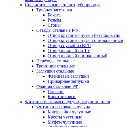
Соединительные детали трубопровода
Трубная заготовка
Бочата
Резьбы
Сгоны
Отводы стальные РФ
Отвод крутоизогнутый без покрытия
Отвод крутоизогнутый оцинкованный
Отвод гнутый из ВГП
Отвод шовный по ТУ
Отвод шовный оцинкованный
Переходы стальные
Тройники стальные
Заглушки стальные
Фланцевые заглушки
Приварные заглушки
Фланцы стальные РФ
Плоские
Воротниковые
Фитинги из ковкого чугуна, латуни и стали
Фитинги из ковкого чугуна
Контргайки чугунные
Кресты чугунные
Муфты чугунные