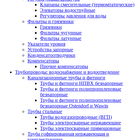
Клапаны смесительные (термомтатические)
Элеваторы водоструйные
Регуляторы давления для воды
Фильтры и грязевики
Грязевики
Фильтры чугунные
Фильтры латунные
Указатели уровня
Устройства запорные
Конденсатоотводчики
Компенсаторы
Прочие компенсаторы
Трубопроводы: водоснабжение и водоотведение
Канализационные трубы и фитинги
Трубы и фитинги НПВХ безнапорные
Трубы и фитинги полипропиленовые
безнапорные
Трубы и фитинги полипропиленовые
безнапорные Ostendorf и Wawin
Трубы стальные
Трубы водогазопроводные (ВГП)
Трубы электросварные нержавеющие
Трубы электросварные прямошовные
Труба гофрированная нержавеющая и
комплектующие