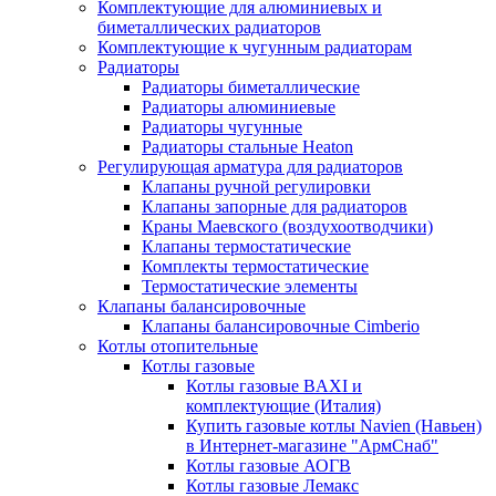
Комплектующие для алюминиевых и
биметаллических радиаторов
Комплектующие к чугунным радиаторам
Радиаторы
Радиаторы биметаллические
Радиаторы алюминиевые
Радиаторы чугунные
Радиаторы стальные Heaton
Регулирующая арматура для радиаторов
Клапаны ручной регулировки
Клапаны запорные для радиаторов
Краны Маевского (воздухоотводчики)
Клапаны термостатические
Комплекты термостатические
Термостатические элементы
Клапаны балансировочные
Клапаны балансировочные Cimberio
Котлы отопительные
Котлы газовые
Котлы газовые BAXI и
комплектующие (Италия)
Купить газовые котлы Navien (Навьен)
в Интернет-магазине "АрмСнаб"
Котлы газовые АОГВ
Котлы газовые Лемакс