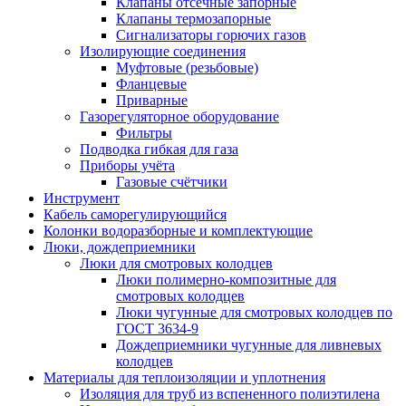
Клапаны отсечные запорные
Клапаны термозапорные
Сигнализаторы горючих газов
Изолирующие соединения
Муфтовые (резьбовые)
Фланцевые
Приварные
Газорегуляторное оборудование
Фильтры
Подводка гибкая для газа
Приборы учёта
Газовые счётчики
Инструмент
Кабель саморегулирующийся
Колонки водоразборные и комплектующие
Люки, дождеприемники
Люки для смотровых колодцев
Люки полимерно-композитные для
смотровых колодцев
Люки чугунные для смотровых колодцев по
ГОСТ 3634-9
Дождеприемники чугунные для ливневых
колодцев
Материалы для теплоизоляции и уплотнения
Изоляция для труб из вспененного полиэтилена