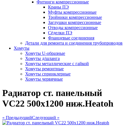
Фитинги компрессионные
Краны ПЭ
Муфты компрессионные
Тройники компрессионные
Заглушки компрессионные
Отводы компрессионные
Сёделки ПЭ
Фланцевые соединения
Детали для ремонта и соединения трубопроводов
Хомуты
Хомуты U-образные
Хомуты д/шланга
Хомуты металлические с гайкой
Хомуты ремонтные
Хомуты спринклерные
Хомуты червячные
Радиатор ст. панельный
VС22 500х1200 ниж.Heatoh
« Предыдущий
Следующий »