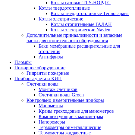
Котлы газовые ТГУ-НОРД С
Котлы твердотопливные
Котлы твердотопливные Теплогарант
Котлы электрические
Котлы отопительные ГАЛАН
Котлы электрические Navien
Дополнительные принадлежности и запасные
части для отопительного оборудования
Баки мембранные расширительные для
отопления
Антифризы
Пломбы
Пожарное оборудование
Гидранты пожарные
Приборы учета и КИП
Счетчики воды
Монтаж счетчиков
Счетчики воды Groen
Контрольно-измерительные приборы
Манометры
Краны трехходовые для манометров
Комплектующие к манометрам
Напоромеры
Термометры биметаллические
Термометры жидкостные