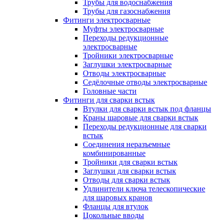
Трубы для водоснабжения
Трубы для газоснабжения
Фитинги электросварные
Муфты электросварные
Переходы редукционные
электросварные
Тройники электросварные
Заглушки электросварные
Отводы электросварные
Седёлочные отводы электросварные
Головные части
Фитинги для сварки встык
Втулки для сварки встык под фланцы
Краны шаровые для сварки встык
Переходы редукционные для сварки
встык
Соединения неразъемные
комбинированные
Тройники для сварки встык
Заглушки для сварки встык
Отводы для сварки встык
Удлинители ключа телескопические
для шаровых кранов
Фланцы для втулок
Цокольные вводы