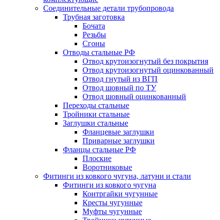
Соединительные детали трубопровода
Трубная заготовка
Бочата
Резьбы
Сгоны
Отводы стальные РФ
Отвод крутоизогнутый без покрытия
Отвод крутоизогнутый оцинкованный
Отвод гнутый из ВГП
Отвод шовный по ТУ
Отвод шовный оцинкованный
Переходы стальные
Тройники стальные
Заглушки стальные
Фланцевые заглушки
Приварные заглушки
Фланцы стальные РФ
Плоские
Воротниковые
Фитинги из ковкого чугуна, латуни и стали
Фитинги из ковкого чугуна
Контргайки чугунные
Кресты чугунные
Муфты чугунные