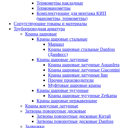
Термометры накладные
Термоманометры
Комплектующие для монтажа КИП
(манометры, термометры)
Сопутствующие товары и материалы
Трубопроводная арматура
Краны шаровые
Краны шаровые стальные
Маршал
Краны шаровые стальные Danfoss
(Данфосс)
Краны шаровые латунные
Краны шаровые латунные Aquasfera
Краны шаровые латунные Giacomini
Краны шаровые латунные Itap
Прочие производители
Муфтовые шаровые краны
Краны шаровые чугунные
Краны шаровые чугунные Zetkama
Краны шаровые нержавеющие
Краны конусные латунные
Затворы поворотные дисковые
Затворы поворотные дисковые Китай
Затворы поворотные дисковые Danfoss
Задвижки