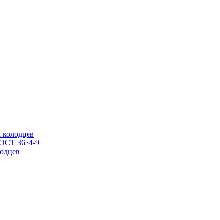
 колодцев
ГОСТ 3634-9
одцев