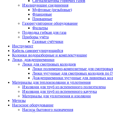
Сигнализаторы горючих газов
Изолирующие соединения
Муфтовые (резьбовые)
Фланцевые
Приварные
Газорегуляторное оборудование
Фильтры
Подводка гибкая для газа
Приборы учёта
Газовые счётчики
Инструмент
Кабель саморегулирующийся
Колонки водоразборные и комплектующие
Люки, дождеприемники
Люки для смотровых колодцев
Люки полимерно-композитные для смотровых
Люки чугунные для смотровых колодцев по 
Дождеприемники чугунные для ливневых кол
Материалы для теплоизоляции и уплотнения
Изоляция для труб из вспененного полиэтилена
Изоляция для труб из вспененного каучука
Материалы для уплотнения и изоляции
Метизы
Насосное оборудование
Насосы бытового назначения