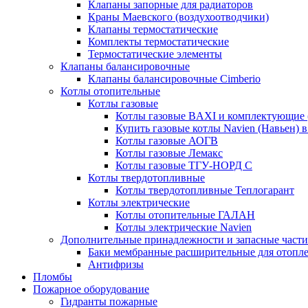
Клапаны запорные для радиаторов
Краны Маевского (воздухоотводчики)
Клапаны термостатические
Комплекты термостатические
Термостатические элементы
Клапаны балансировочные
Клапаны балансировочные Cimberio
Котлы отопительные
Котлы газовые
Котлы газовые BAXI и комплектующие 
Купить газовые котлы Navien (Навьен) 
Котлы газовые АОГВ
Котлы газовые Лемакс
Котлы газовые ТГУ-НОРД С
Котлы твердотопливные
Котлы твердотопливные Теплогарант
Котлы электрические
Котлы отопительные ГАЛАН
Котлы электрические Navien
Дополнительные принадлежности и запасные части
Баки мембранные расширительные для отопл
Антифризы
Пломбы
Пожарное оборудование
Гидранты пожарные