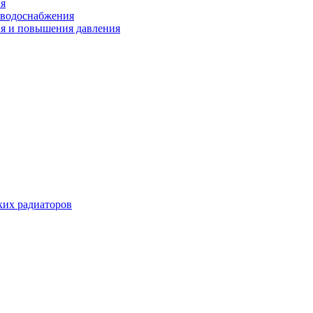
ия
 водоснабжения
ия и повышения давления
их радиаторов