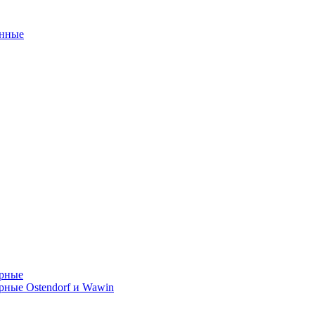
унные
орные
ные Ostendorf и Wawin