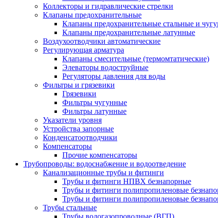
Коллекторы и гидравлические стрелки
Клапаны предохранительные
Клапаны предохранительные стальные и чуг
Клапаны предохранительные латунные
Воздухоотводчики автоматические
Регулирующая арматура
Клапаны смесительные (термомтатические)
Элеваторы водоструйные
Регуляторы давления для воды
Фильтры и грязевики
Грязевики
Фильтры чугунные
Фильтры латунные
Указатели уровня
Устройства запорные
Конденсатоотводчики
Компенсаторы
Прочие компенсаторы
Трубопроводы: водоснабжение и водоотведение
Канализационные трубы и фитинги
Трубы и фитинги НПВХ безнапорные
Трубы и фитинги полипропиленовые безнап
Трубы и фитинги полипропиленовые безнапор
Трубы стальные
Трубы водогазопроводные (ВГП)