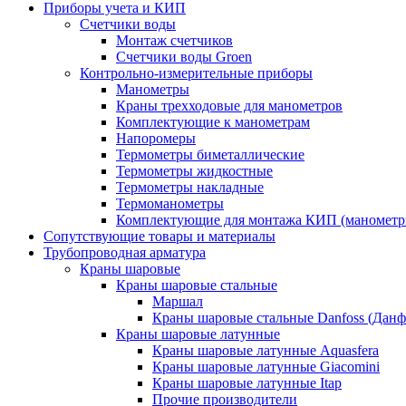
Приборы учета и КИП
Счетчики воды
Монтаж счетчиков
Счетчики воды Groen
Контрольно-измерительные приборы
Манометры
Краны трехходовые для манометров
Комплектующие к манометрам
Напоромеры
Термометры биметаллические
Термометры жидкостные
Термометры накладные
Термоманометры
Комплектующие для монтажа КИП (манометр
Сопутствующие товары и материалы
Трубопроводная арматура
Краны шаровые
Краны шаровые стальные
Маршал
Краны шаровые стальные Danfoss (Данф
Краны шаровые латунные
Краны шаровые латунные Aquasfera
Краны шаровые латунные Giacomini
Краны шаровые латунные Itap
Прочие производители