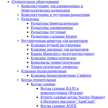
Отопительное оборудование
Комплектующие для алюминиевых и
биметаллических радиаторов
Комплектующие к чугунным радиаторам
Радиаторы
Радиаторы биметаллические
Радиаторы алюминиевые
Радиаторы чугунные
Радиаторы стальные Heaton
Регулирующая арматура для радиаторов
Клапаны ручной регулировки
Клапаны запорные для радиаторов
Краны Маевского (воздухоотводчики)
Клапаны термостатические
Комплекты термостатические
Термостатические элементы
Клапаны балансировочные
Клапаны балансировочные Cimberio
Котлы отопительные
Котлы газовые
Котлы газовые BAXI и
комплектующие (Италия)
Купить газовые котлы Navien (Навьен)
в Интернет-магазине "АрмСнаб"
Котлы газовые АОГВ