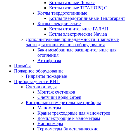
Котлы газовые Лемакс
Котлы газовые ТГУ-НОРД С
Котлы твердотопливные
Котлы твердотопливные Теплогарант
Котлы электрические
Котлы отопительные ГАЛАН
Котлы электрические Navien
Дополнительные принадлежности и запасные
части для отопительного оборудования
Баки мембранные расширительные для
отопления
Антифризы
Пломбы
Пожарное оборудование
Гидранты пожарные
Приборы учета и КИП
Счетчики воды
Монтаж счетчиков
Счетчики воды Groen
Контрольно-измерительные приборы
Манометры
Краны трехходовые для манометров
Комплектующие к манометрам
Напоромеры
Термометры биметаллические