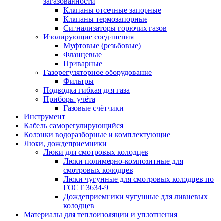
загазованности
Клапаны отсечные запорные
Клапаны термозапорные
Сигнализаторы горючих газов
Изолирующие соединения
Муфтовые (резьбовые)
Фланцевые
Приварные
Газорегуляторное оборудование
Фильтры
Подводка гибкая для газа
Приборы учёта
Газовые счётчики
Инструмент
Кабель саморегулирующийся
Колонки водоразборные и комплектующие
Люки, дождеприемники
Люки для смотровых колодцев
Люки полимерно-композитные для
смотровых колодцев
Люки чугунные для смотровых колодцев по
ГОСТ 3634-9
Дождеприемники чугунные для ливневых
колодцев
Материалы для теплоизоляции и уплотнения