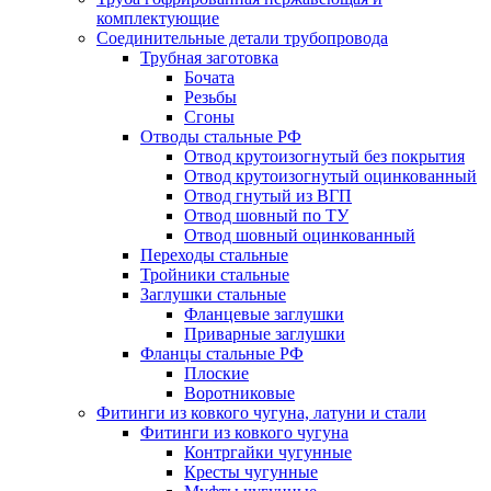
комплектующие
Соединительные детали трубопровода
Трубная заготовка
Бочата
Резьбы
Сгоны
Отводы стальные РФ
Отвод крутоизогнутый без покрытия
Отвод крутоизогнутый оцинкованный
Отвод гнутый из ВГП
Отвод шовный по ТУ
Отвод шовный оцинкованный
Переходы стальные
Тройники стальные
Заглушки стальные
Фланцевые заглушки
Приварные заглушки
Фланцы стальные РФ
Плоские
Воротниковые
Фитинги из ковкого чугуна, латуни и стали
Фитинги из ковкого чугуна
Контргайки чугунные
Кресты чугунные