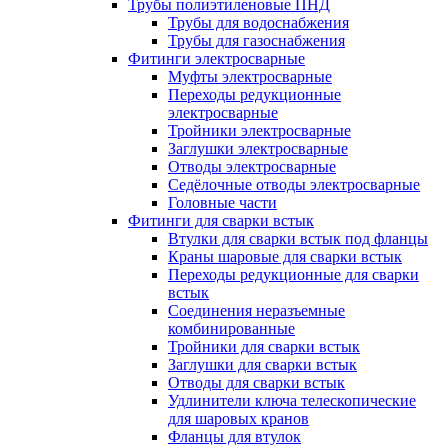
Трубы полиэтиленовые ПНД
Трубы для водоснабжения
Трубы для газоснабжения
Фитинги электросварные
Муфты электросварные
Переходы редукционные
электросварные
Тройники электросварные
Заглушки электросварные
Отводы электросварные
Седёлочные отводы электросварные
Головные части
Фитинги для сварки встык
Втулки для сварки встык под фланцы
Краны шаровые для сварки встык
Переходы редукционные для сварки
встык
Соединения неразъемные
комбинированные
Тройники для сварки встык
Заглушки для сварки встык
Отводы для сварки встык
Удлинители ключа телескопические
для шаровых кранов
Фланцы для втулок