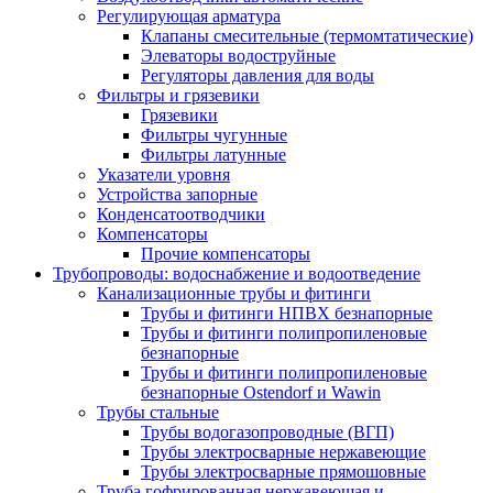
Регулирующая арматура
Клапаны смесительные (термомтатические)
Элеваторы водоструйные
Регуляторы давления для воды
Фильтры и грязевики
Грязевики
Фильтры чугунные
Фильтры латунные
Указатели уровня
Устройства запорные
Конденсатоотводчики
Компенсаторы
Прочие компенсаторы
Трубопроводы: водоснабжение и водоотведение
Канализационные трубы и фитинги
Трубы и фитинги НПВХ безнапорные
Трубы и фитинги полипропиленовые
безнапорные
Трубы и фитинги полипропиленовые
безнапорные Ostendorf и Wawin
Трубы стальные
Трубы водогазопроводные (ВГП)
Трубы электросварные нержавеющие
Трубы электросварные прямошовные
Труба гофрированная нержавеющая и