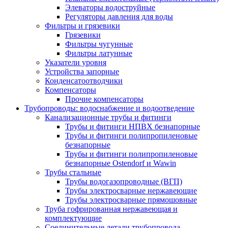
Элеваторы водоструйные
Регуляторы давления для воды
Фильтры и грязевики
Грязевики
Фильтры чугунные
Фильтры латунные
Указатели уровня
Устройства запорные
Конденсатоотводчики
Компенсаторы
Прочие компенсаторы
Трубопроводы: водоснабжение и водоотведение
Канализационные трубы и фитинги
Трубы и фитинги НПВХ безнапорные
Трубы и фитинги полипропиленовые
безнапорные
Трубы и фитинги полипропиленовые
безнапорные Ostendorf и Wawin
Трубы стальные
Трубы водогазопроводные (ВГП)
Трубы электросварные нержавеющие
Трубы электросварные прямошовные
Труба гофрированная нержавеющая и
комплектующие
Соединительные детали трубопровода