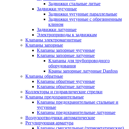
Задвижки стальные литые
Задвижки чугунные
Задвижки чугунные параллельные
Задвижки чугунные с обрезиненным
клином
Задвижки латунные
Электроприводы к задвижкам
Клапаны электромагнитные
Клапаны запорные
Клапаны запорные чугунные
Клапаны запорные латунные
Клапаны для трубопроводного
оборудования
Краны запорные латунные Danfoss
Клапаны обратные
Клапаны обратные чугунные
Клапаны обратные латунные
Коллекторы и гидравлические стрелки
Клапаны предохранительные
Клапаны предохранительные стальные и
чугунные
Клапаны предохранительные латунные
Воздухоотводчики автоматические
Регулирующая арматура
Клапаны смесительные (термомтатические)