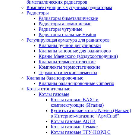
биметаллических радиаторов
Комплектующие к чугунным радиаторам
Радиаторы
Радиаторы биметаллические
Радиаторы алюминиевые
Радиаторы чугунные
Радиаторы стальные Heaton
Регулирующая арматура для радиаторов
Клапаны ручной регулировки
Клапаны запорные для радиаторов
Краны Маевского (воздухоотводчики)
Клапаны термостатические
Комплекты термостатические
Термостатические элементы
Клапаны балансировочные
Клапаны балансировочные Cimberio
Котлы отопительные
Котлы газовые
Котлы газовые BAXI и
комплектующие (Италия)
Купить газовые котлы Navien (Навьен)
в Интернет-магазине "АрмСнаб"
Котлы газовые АОГВ
Котлы газовые Лемакс
Котлы газовые ТГУ-НОРД С