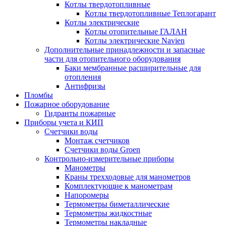
Котлы твердотопливные
Котлы твердотопливные Теплогарант
Котлы электрические
Котлы отопительные ГАЛАН
Котлы электрические Navien
Дополнительные принадлежности и запасные
части для отопительного оборудования
Баки мембранные расширительные для
отопления
Антифризы
Пломбы
Пожарное оборудование
Гидранты пожарные
Приборы учета и КИП
Счетчики воды
Монтаж счетчиков
Счетчики воды Groen
Контрольно-измерительные приборы
Манометры
Краны трехходовые для манометров
Комплектующие к манометрам
Напоромеры
Термометры биметаллические
Термометры жидкостные
Термометры накладные