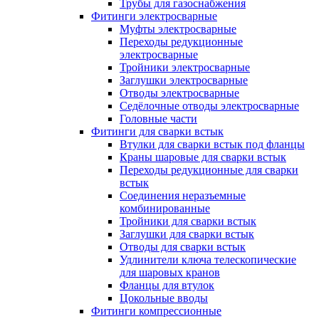
Трубы для газоснабжения
Фитинги электросварные
Муфты электросварные
Переходы редукционные
электросварные
Тройники электросварные
Заглушки электросварные
Отводы электросварные
Седёлочные отводы электросварные
Головные части
Фитинги для сварки встык
Втулки для сварки встык под фланцы
Краны шаровые для сварки встык
Переходы редукционные для сварки
встык
Соединения неразъемные
комбинированные
Тройники для сварки встык
Заглушки для сварки встык
Отводы для сварки встык
Удлинители ключа телескопические
для шаровых кранов
Фланцы для втулок
Цокольные вводы
Фитинги компрессионные