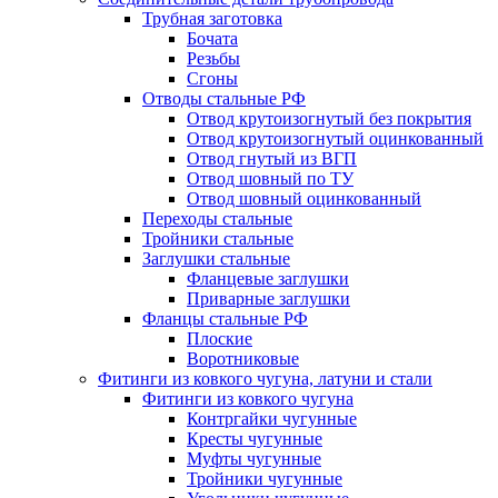
Трубная заготовка
Бочата
Резьбы
Сгоны
Отводы стальные РФ
Отвод крутоизогнутый без покрытия
Отвод крутоизогнутый оцинкованный
Отвод гнутый из ВГП
Отвод шовный по ТУ
Отвод шовный оцинкованный
Переходы стальные
Тройники стальные
Заглушки стальные
Фланцевые заглушки
Приварные заглушки
Фланцы стальные РФ
Плоские
Воротниковые
Фитинги из ковкого чугуна, латуни и стали
Фитинги из ковкого чугуна
Контргайки чугунные
Кресты чугунные
Муфты чугунные
Тройники чугунные