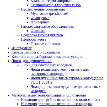
Клапаны термозапорные
Сигнализаторы горючих газов
Изолирующие соединения
Муфтовые (резьбовые)
Фланцевые
Приварные
Газорегуляторное оборудование
Фильтры
Подводка гибкая для газа
Приборы учёта
Газовые счётчики
Инструмент
Кабель саморегулирующийся
Колонки водоразборные и комплектующие
Люки, дождеприемники
Люки для смотровых колодцев
Люки полимерно-композитные для
смотровых колодцев
Люки чугунные для смотровых колодцев по
ГОСТ 3634-9
Дождеприемники чугунные для ливневых
колодцев
Материалы для теплоизоляции и уплотнения
Изоляция для труб из вспененного полиэтилена
Изоляция для труб из вспененного каучука