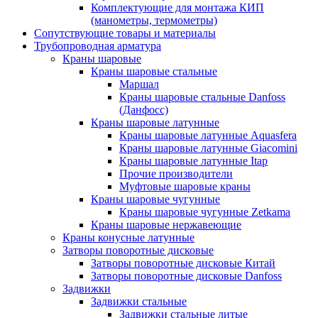
Комплектующие для монтажа КИП
(манометры, термометры)
Сопутствующие товары и материалы
Трубопроводная арматура
Краны шаровые
Краны шаровые стальные
Маршал
Краны шаровые стальные Danfoss
(Данфосс)
Краны шаровые латунные
Краны шаровые латунные Aquasfera
Краны шаровые латунные Giacomini
Краны шаровые латунные Itap
Прочие производители
Муфтовые шаровые краны
Краны шаровые чугунные
Краны шаровые чугунные Zetkama
Краны шаровые нержавеющие
Краны конусные латунные
Затворы поворотные дисковые
Затворы поворотные дисковые Китай
Затворы поворотные дисковые Danfoss
Задвижки
Задвижки стальные
Задвижки стальные литые