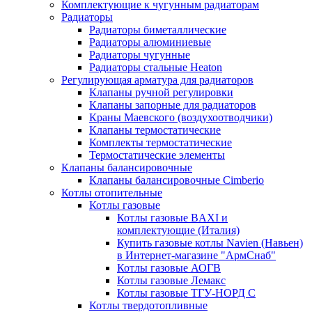
Комплектующие к чугунным радиаторам
Радиаторы
Радиаторы биметаллические
Радиаторы алюминиевые
Радиаторы чугунные
Радиаторы стальные Heaton
Регулирующая арматура для радиаторов
Клапаны ручной регулировки
Клапаны запорные для радиаторов
Краны Маевского (воздухоотводчики)
Клапаны термостатические
Комплекты термостатические
Термостатические элементы
Клапаны балансировочные
Клапаны балансировочные Cimberio
Котлы отопительные
Котлы газовые
Котлы газовые BAXI и
комплектующие (Италия)
Купить газовые котлы Navien (Навьен)
в Интернет-магазине "АрмСнаб"
Котлы газовые АОГВ
Котлы газовые Лемакс
Котлы газовые ТГУ-НОРД С
Котлы твердотопливные