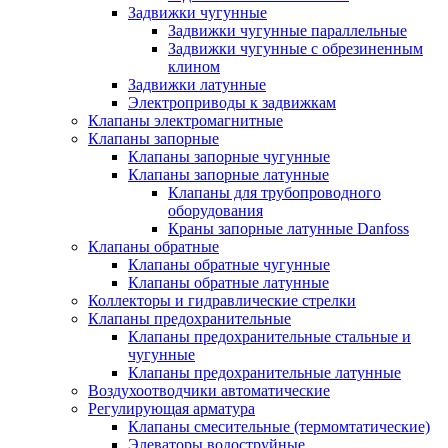
Задвижки чугунные
Задвижки чугунные параллельные
Задвижки чугунные с обрезиненным
клином
Задвижки латунные
Электроприводы к задвижкам
Клапаны электромагнитные
Клапаны запорные
Клапаны запорные чугунные
Клапаны запорные латунные
Клапаны для трубопроводного
оборудования
Краны запорные латунные Danfoss
Клапаны обратные
Клапаны обратные чугунные
Клапаны обратные латунные
Коллекторы и гидравлические стрелки
Клапаны предохранительные
Клапаны предохранительные стальные и
чугунные
Клапаны предохранительные латунные
Воздухоотводчики автоматические
Регулирующая арматура
Клапаны смесительные (термомтатические)
Элеваторы водоструйные