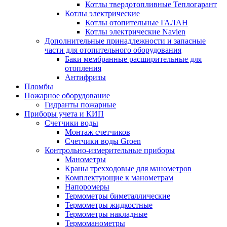
Котлы твердотопливные Теплогарант
Котлы электрические
Котлы отопительные ГАЛАН
Котлы электрические Navien
Дополнительные принадлежности и запасные
части для отопительного оборудования
Баки мембранные расширительные для
отопления
Антифризы
Пломбы
Пожарное оборудование
Гидранты пожарные
Приборы учета и КИП
Счетчики воды
Монтаж счетчиков
Счетчики воды Groen
Контрольно-измерительные приборы
Манометры
Краны трехходовые для манометров
Комплектующие к манометрам
Напоромеры
Термометры биметаллические
Термометры жидкостные
Термометры накладные
Термоманометры