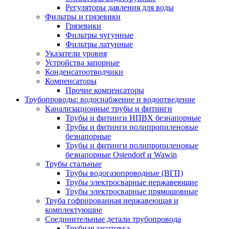
Регуляторы давления для воды
Фильтры и грязевики
Грязевики
Фильтры чугунные
Фильтры латунные
Указатели уровня
Устройства запорные
Конденсатоотводчики
Компенсаторы
Прочие компенсаторы
Трубопроводы: водоснабжение и водоотведение
Канализационные трубы и фитинги
Трубы и фитинги НПВХ безнапорные
Трубы и фитинги полипропиленовые
безнапорные
Трубы и фитинги полипропиленовые
безнапорные Ostendorf и Wawin
Трубы стальные
Трубы водогазопроводные (ВГП)
Трубы электросварные нержавеющие
Трубы электросварные прямошовные
Труба гофрированная нержавеющая и
комплектующие
Соединительные детали трубопровода
Трубная заготовка