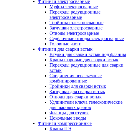
Фитинги электросварные
Муфты электросварные
Переходы редукционные
электросварные
Тройники электросварные
Заглушки электросварные
Отводы электросварные
Седёлочные отводы электросварные
Головные части
Фитинги для сварки встык
Втулки для сварки встык под фланцы
Краны шаровые для сварки встык
Переходы редукционные для сварки
встык
Соединения неразъемные
комбинированные
Тройники для сварки встык
Заглушки для сварки встык
Отводы для сварки встык
Удлинители ключа телескопические
для шаровых кранов
Фланцы для втулок
Цокольные вводы
Фитинги компрессионные
Краны ПЭ