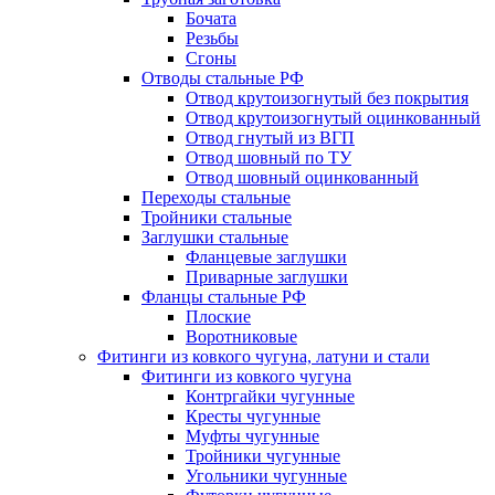
Бочата
Резьбы
Сгоны
Отводы стальные РФ
Отвод крутоизогнутый без покрытия
Отвод крутоизогнутый оцинкованный
Отвод гнутый из ВГП
Отвод шовный по ТУ
Отвод шовный оцинкованный
Переходы стальные
Тройники стальные
Заглушки стальные
Фланцевые заглушки
Приварные заглушки
Фланцы стальные РФ
Плоские
Воротниковые
Фитинги из ковкого чугуна, латуни и стали
Фитинги из ковкого чугуна
Контргайки чугунные
Кресты чугунные
Муфты чугунные
Тройники чугунные
Угольники чугунные