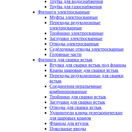
Трубы для водоснабжения
Трубы для газоснабжения
Фитинги электросварные
Муфты электросварные
Переходы редукционные
электросварные
Тройники электросварные
Заглушки электросварные
Отводы электросварные
Седёлочные отводы электросварные
Головные части
Фитинги для сварки встык
Втулки для сварки встык под фланцы
Краны шаровые для сварки встык
Переходы редукционные для сварки
встык
Соединения неразъемные
комбинированные
Тройники для сварки встык
Заглушки для сварки встык
Отводы для сварки встык
Удлинители ключа телескопические
для шаровых кранов
Фланцы для втулок
Цокольные вводы