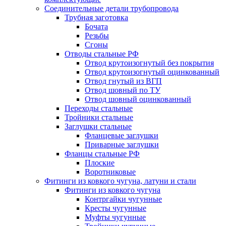
Соединительные детали трубопровода
Трубная заготовка
Бочата
Резьбы
Сгоны
Отводы стальные РФ
Отвод крутоизогнутый без покрытия
Отвод крутоизогнутый оцинкованный
Отвод гнутый из ВГП
Отвод шовный по ТУ
Отвод шовный оцинкованный
Переходы стальные
Тройники стальные
Заглушки стальные
Фланцевые заглушки
Приварные заглушки
Фланцы стальные РФ
Плоские
Воротниковые
Фитинги из ковкого чугуна, латуни и стали
Фитинги из ковкого чугуна
Контргайки чугунные
Кресты чугунные
Муфты чугунные