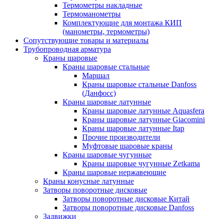
Термометры накладные
Термоманометры
Комплектующие для монтажа КИП
(манометры, термометры)
Сопутствующие товары и материалы
Трубопроводная арматура
Краны шаровые
Краны шаровые стальные
Маршал
Краны шаровые стальные Danfoss
(Данфосс)
Краны шаровые латунные
Краны шаровые латунные Aquasfera
Краны шаровые латунные Giacomini
Краны шаровые латунные Itap
Прочие производители
Муфтовые шаровые краны
Краны шаровые чугунные
Краны шаровые чугунные Zetkama
Краны шаровые нержавеющие
Краны конусные латунные
Затворы поворотные дисковые
Затворы поворотные дисковые Китай
Затворы поворотные дисковые Danfoss
Задвижки