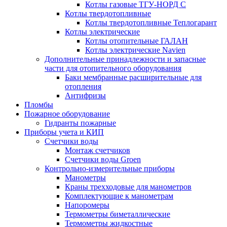
Котлы газовые ТГУ-НОРД С
Котлы твердотопливные
Котлы твердотопливные Теплогарант
Котлы электрические
Котлы отопительные ГАЛАН
Котлы электрические Navien
Дополнительные принадлежности и запасные
части для отопительного оборудования
Баки мембранные расширительные для
отопления
Антифризы
Пломбы
Пожарное оборудование
Гидранты пожарные
Приборы учета и КИП
Счетчики воды
Монтаж счетчиков
Счетчики воды Groen
Контрольно-измерительные приборы
Манометры
Краны трехходовые для манометров
Комплектующие к манометрам
Напоромеры
Термометры биметаллические
Термометры жидкостные