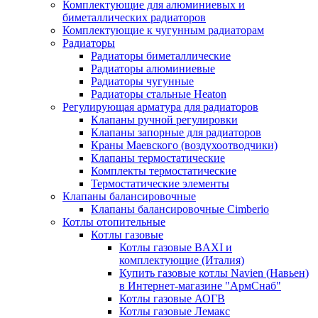
Комплектующие для алюминиевых и
биметаллических радиаторов
Комплектующие к чугунным радиаторам
Радиаторы
Радиаторы биметаллические
Радиаторы алюминиевые
Радиаторы чугунные
Радиаторы стальные Heaton
Регулирующая арматура для радиаторов
Клапаны ручной регулировки
Клапаны запорные для радиаторов
Краны Маевского (воздухоотводчики)
Клапаны термостатические
Комплекты термостатические
Термостатические элементы
Клапаны балансировочные
Клапаны балансировочные Cimberio
Котлы отопительные
Котлы газовые
Котлы газовые BAXI и
комплектующие (Италия)
Купить газовые котлы Navien (Навьен)
в Интернет-магазине "АрмСнаб"
Котлы газовые АОГВ
Котлы газовые Лемакс