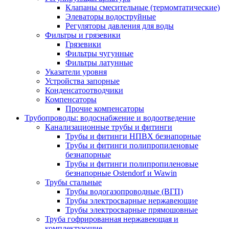
Клапаны смесительные (термомтатические)
Элеваторы водоструйные
Регуляторы давления для воды
Фильтры и грязевики
Грязевики
Фильтры чугунные
Фильтры латунные
Указатели уровня
Устройства запорные
Конденсатоотводчики
Компенсаторы
Прочие компенсаторы
Трубопроводы: водоснабжение и водоотведение
Канализационные трубы и фитинги
Трубы и фитинги НПВХ безнапорные
Трубы и фитинги полипропиленовые
безнапорные
Трубы и фитинги полипропиленовые
безнапорные Ostendorf и Wawin
Трубы стальные
Трубы водогазопроводные (ВГП)
Трубы электросварные нержавеющие
Трубы электросварные прямошовные
Труба гофрированная нержавеющая и
комплектующие