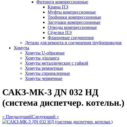
Фитинги компрессионные
Краны ПЭ
Муфты компрессионные
Тройники компрессионные
Заглушки компрессионные
Отводы компрессионные
Сёделки ПЭ
Фланцевые соединения
Детали для ремонта и соединения трубопроводов
Хомуты
Хомуты U-образные
Хомуты д/шланга
Хомуты металлические с гайкой
Хомуты ремонтные
Хомуты спринклерные
Хомуты червячные
САКЗ-МК-3 ДN 032 НД
(система диспетчер. котельн.)
« Предыдущий
Следующий »