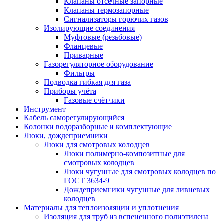
Клапаны отсечные запорные
Клапаны термозапорные
Сигнализаторы горючих газов
Изолирующие соединения
Муфтовые (резьбовые)
Фланцевые
Приварные
Газорегуляторное оборудование
Фильтры
Подводка гибкая для газа
Приборы учёта
Газовые счётчики
Инструмент
Кабель саморегулирующийся
Колонки водоразборные и комплектующие
Люки, дождеприемники
Люки для смотровых колодцев
Люки полимерно-композитные для
смотровых колодцев
Люки чугунные для смотровых колодцев по
ГОСТ 3634-9
Дождеприемники чугунные для ливневых
колодцев
Материалы для теплоизоляции и уплотнения
Изоляция для труб из вспененного полиэтилена