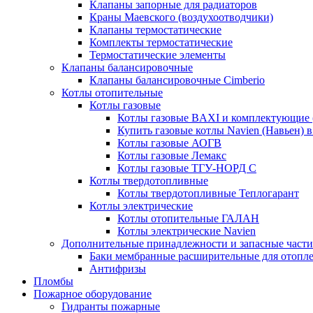
Клапаны запорные для радиаторов
Краны Маевского (воздухоотводчики)
Клапаны термостатические
Комплекты термостатические
Термостатические элементы
Клапаны балансировочные
Клапаны балансировочные Cimberio
Котлы отопительные
Котлы газовые
Котлы газовые BAXI и комплектующие 
Купить газовые котлы Navien (Навьен) 
Котлы газовые АОГВ
Котлы газовые Лемакс
Котлы газовые ТГУ-НОРД С
Котлы твердотопливные
Котлы твердотопливные Теплогарант
Котлы электрические
Котлы отопительные ГАЛАН
Котлы электрические Navien
Дополнительные принадлежности и запасные части
Баки мембранные расширительные для отопл
Антифризы
Пломбы
Пожарное оборудование
Гидранты пожарные