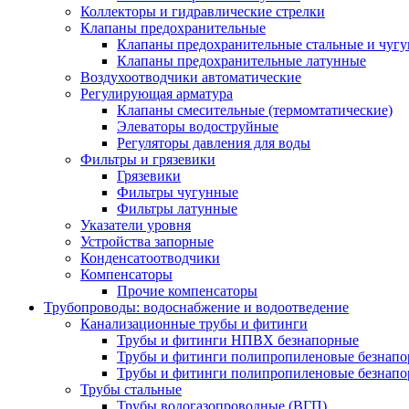
Коллекторы и гидравлические стрелки
Клапаны предохранительные
Клапаны предохранительные стальные и чуг
Клапаны предохранительные латунные
Воздухоотводчики автоматические
Регулирующая арматура
Клапаны смесительные (термомтатические)
Элеваторы водоструйные
Регуляторы давления для воды
Фильтры и грязевики
Грязевики
Фильтры чугунные
Фильтры латунные
Указатели уровня
Устройства запорные
Конденсатоотводчики
Компенсаторы
Прочие компенсаторы
Трубопроводы: водоснабжение и водоотведение
Канализационные трубы и фитинги
Трубы и фитинги НПВХ безнапорные
Трубы и фитинги полипропиленовые безнап
Трубы и фитинги полипропиленовые безнапор
Трубы стальные
Трубы водогазопроводные (ВГП)