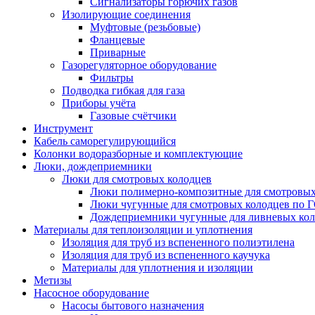
Сигнализаторы горючих газов
Изолирующие соединения
Муфтовые (резьбовые)
Фланцевые
Приварные
Газорегуляторное оборудование
Фильтры
Подводка гибкая для газа
Приборы учёта
Газовые счётчики
Инструмент
Кабель саморегулирующийся
Колонки водоразборные и комплектующие
Люки, дождеприемники
Люки для смотровых колодцев
Люки полимерно-композитные для смотровых
Люки чугунные для смотровых колодцев по 
Дождеприемники чугунные для ливневых кол
Материалы для теплоизоляции и уплотнения
Изоляция для труб из вспененного полиэтилена
Изоляция для труб из вспененного каучука
Материалы для уплотнения и изоляции
Метизы
Насосное оборудование
Насосы бытового назначения