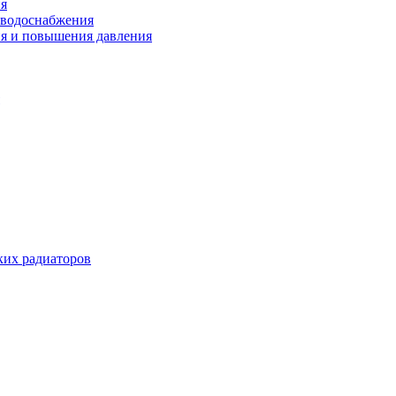
ия
 водоснабжения
ия и повышения давления
их радиаторов