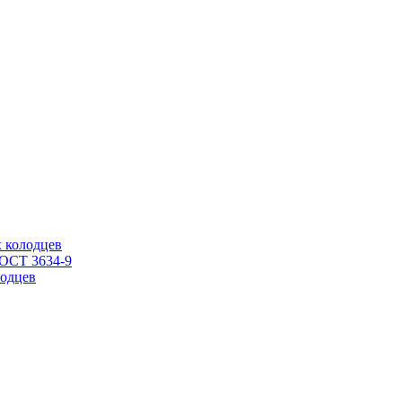
 колодцев
ГОСТ 3634-9
одцев