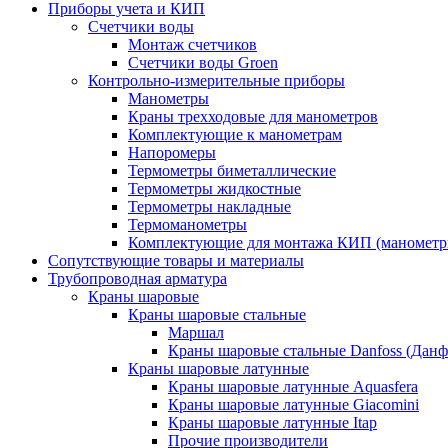
Приборы учета и КИП
Счетчики воды
Монтаж счетчиков
Счетчики воды Groen
Контрольно-измерительные приборы
Манометры
Краны трехходовые для манометров
Комплектующие к манометрам
Напоромеры
Термометры биметаллические
Термометры жидкостные
Термометры накладные
Термоманометры
Комплектующие для монтажа КИП (манометр
Сопутствующие товары и материалы
Трубопроводная арматура
Краны шаровые
Краны шаровые стальные
Маршал
Краны шаровые стальные Danfoss (Данф
Краны шаровые латунные
Краны шаровые латунные Aquasfera
Краны шаровые латунные Giacomini
Краны шаровые латунные Itap
Прочие производители