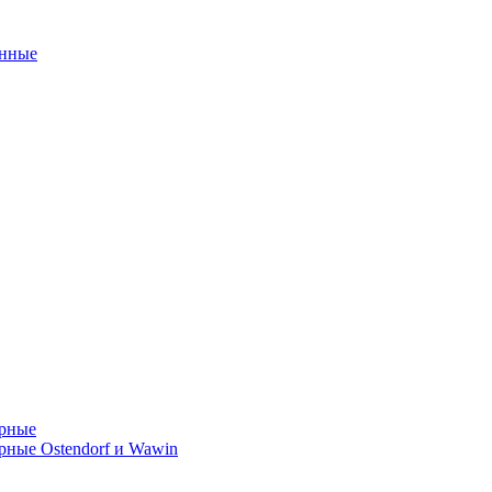
унные
орные
ные Ostendorf и Wawin