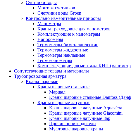
Счетчики воды
Монтаж счетчиков
Счетчики воды Groen
Контрольно-измерительные приборы
Манометры
Краны трехходовые для манометров
Комплектующие к манометрам
Напоромеры
Термометры биметаллические
Термометры жидкостные
Термометры накладные
Термоманометры
Комплектующие для монтажа КИП (манометр
Сопутствующие товары и материалы
Трубопроводная арматура
Краны шаровые
Краны шаровые стальные
Маршал
Краны шаровые стальные Danfoss (Данф
Краны шаровые латунные
Краны шаровые латунные Aquasfera
Краны шаровые латунные Giacomini
Краны шаровые латунные Itap
Прочие производители
Муфтовые шаровые краны