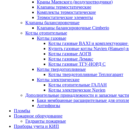
Краны Маевского (воздухоотводчики)
Клапаны термостатические
Комплекты термостатические
Термостатические элементы
Клапаны балансировочные
Клапаны балансировочные Cimberio
Котлы отопительные
Котлы газовые
Котлы газовые BAXI и комплектующие 
Купить газовые котлы Navien (Навьен) 
Котлы газовые АОГВ
Котлы газовые Лемакс
Котлы газовые ТГУ-НОРД С
Котлы твердотопливные
Котлы твердотопливные Теплогарант
Котлы электрические
Котлы отопительные ГАЛАН
Котлы электрические Navien
Дополнительные принадлежности и запасные части
Баки мембранные расширительные для отопл
Антифризы
Пломбы
Пожарное оборудование
Гидранты пожарные
Приборы учета и КИП