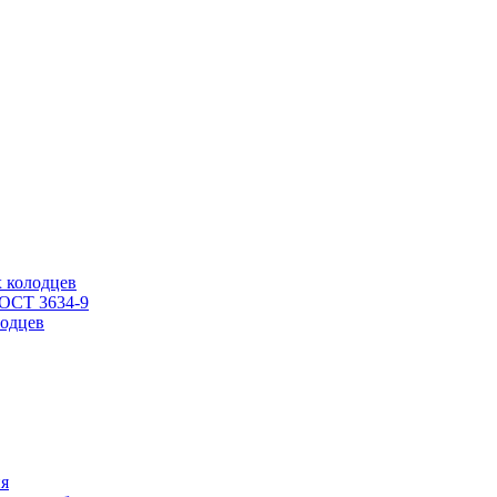
 колодцев
ГОСТ 3634-9
одцев
ия