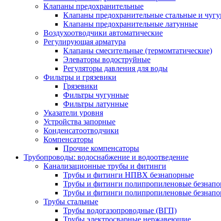
Клапаны предохранительные
Клапаны предохранительные стальные и чуг
Клапаны предохранительные латунные
Воздухоотводчики автоматические
Регулирующая арматура
Клапаны смесительные (термомтатические)
Элеваторы водоструйные
Регуляторы давления для воды
Фильтры и грязевики
Грязевики
Фильтры чугунные
Фильтры латунные
Указатели уровня
Устройства запорные
Конденсатоотводчики
Компенсаторы
Прочие компенсаторы
Трубопроводы: водоснабжение и водоотведение
Канализационные трубы и фитинги
Трубы и фитинги НПВХ безнапорные
Трубы и фитинги полипропиленовые безнап
Трубы и фитинги полипропиленовые безнапор
Трубы стальные
Трубы водогазопроводные (ВГП)
Трубы электросварные нержавеющие