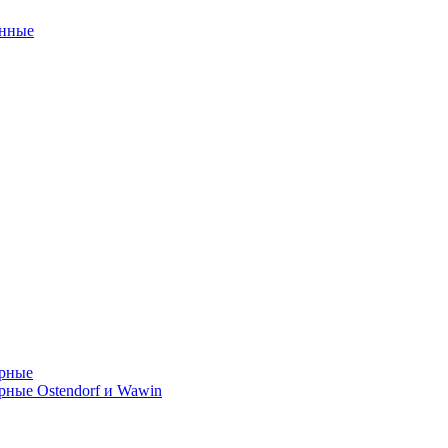
унные
орные
ные Ostendorf и Wawin