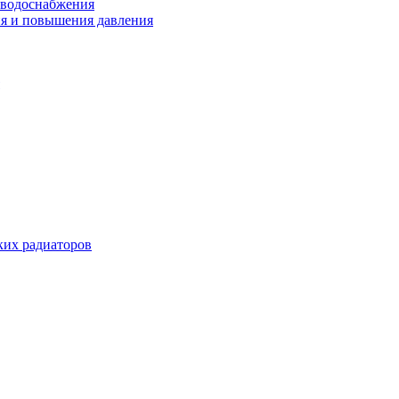
 водоснабжения
ия и повышения давления
их радиаторов