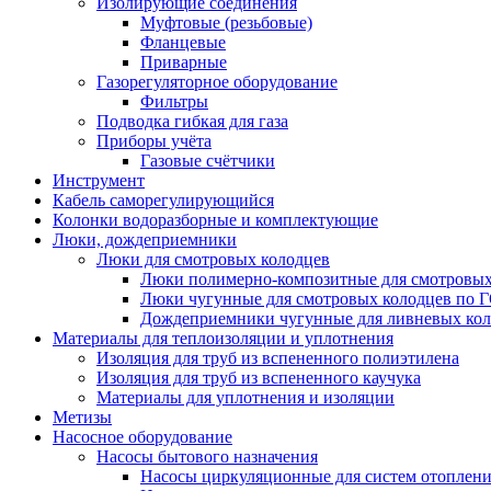
Изолирующие соединения
Муфтовые (резьбовые)
Фланцевые
Приварные
Газорегуляторное оборудование
Фильтры
Подводка гибкая для газа
Приборы учёта
Газовые счётчики
Инструмент
Кабель саморегулирующийся
Колонки водоразборные и комплектующие
Люки, дождеприемники
Люки для смотровых колодцев
Люки полимерно-композитные для смотровых
Люки чугунные для смотровых колодцев по 
Дождеприемники чугунные для ливневых кол
Материалы для теплоизоляции и уплотнения
Изоляция для труб из вспененного полиэтилена
Изоляция для труб из вспененного каучука
Материалы для уплотнения и изоляции
Метизы
Насосное оборудование
Насосы бытового назначения
Насосы циркуляционные для систем отоплен