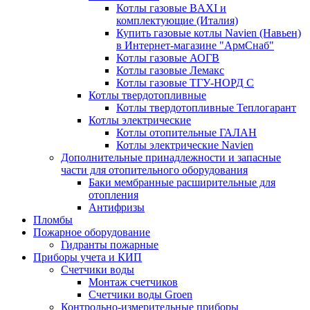
Котлы газовые BAXI и
комплектующие (Италия)
Купить газовые котлы Navien (Навьен)
в Интернет-магазине "АрмСнаб"
Котлы газовые АОГВ
Котлы газовые Лемакс
Котлы газовые ТГУ-НОРД С
Котлы твердотопливные
Котлы твердотопливные Теплогарант
Котлы электрические
Котлы отопительные ГАЛАН
Котлы электрические Navien
Дополнительные принадлежности и запасные
части для отопительного оборудования
Баки мембранные расширительные для
отопления
Антифризы
Пломбы
Пожарное оборудование
Гидранты пожарные
Приборы учета и КИП
Счетчики воды
Монтаж счетчиков
Счетчики воды Groen
Контрольно-измерительные приборы