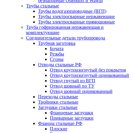
безнапорные Ostendorf и Wawin
Трубы стальные
Трубы водогазопроводные (ВГП)
Трубы электросварные нержавеющие
Трубы электросварные прямошовные
Труба гофрированная нержавеющая и
комплектующие
Соединительные детали трубопровода
Трубная заготовка
Бочата
Резьбы
Сгоны
Отводы стальные РФ
Отвод крутоизогнутый без покрытия
Отвод крутоизогнутый оцинкованный
Отвод гнутый из ВГП
Отвод шовный по ТУ
Отвод шовный оцинкованный
Переходы стальные
Тройники стальные
Заглушки стальные
Фланцевые заглушки
Приварные заглушки
Фланцы стальные РФ
Плоские