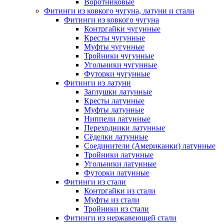
Воротниковые
Фитинги из ковкого чугуна, латуни и стали
Фитинги из ковкого чугуна
Контргайки чугунные
Кресты чугунные
Муфты чугунные
Тройники чугунные
Угольники чугунные
Футорки чугунные
Фитинги из латуни
Заглушки латунные
Кресты латунные
Муфты латунные
Ниппели латунные
Переходники латунные
Сёделки латунные
Соединители (Американки) латунные
Тройники латунные
Угольники латунные
Футорки латунные
Фитинги из стали
Контргайки из стали
Муфты из стали
Тройники из стали
Фитинги из нержавеющей стали