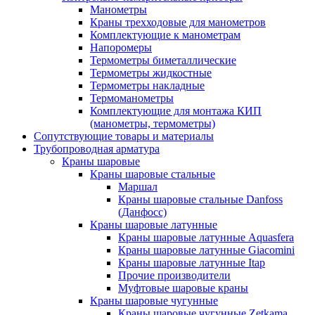
Манометры
Краны трехходовые для манометров
Комплектующие к манометрам
Напоромеры
Термометры биметаллические
Термометры жидкостные
Термометры накладные
Термоманометры
Комплектующие для монтажа КИП
(манометры, термометры)
Сопутствующие товары и материалы
Трубопроводная арматура
Краны шаровые
Краны шаровые стальные
Маршал
Краны шаровые стальные Danfoss
(Данфосс)
Краны шаровые латунные
Краны шаровые латунные Aquasfera
Краны шаровые латунные Giacomini
Краны шаровые латунные Itap
Прочие производители
Муфтовые шаровые краны
Краны шаровые чугунные
Краны шаровые чугунные Zetkama