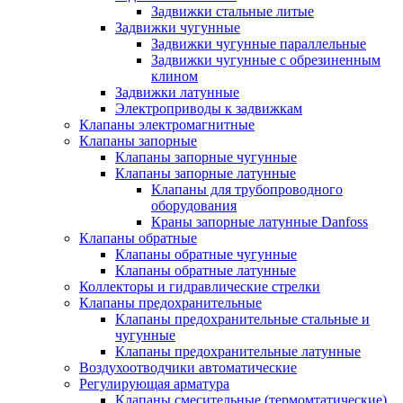
Задвижки стальные литые
Задвижки чугунные
Задвижки чугунные параллельные
Задвижки чугунные с обрезиненным
клином
Задвижки латунные
Электроприводы к задвижкам
Клапаны электромагнитные
Клапаны запорные
Клапаны запорные чугунные
Клапаны запорные латунные
Клапаны для трубопроводного
оборудования
Краны запорные латунные Danfoss
Клапаны обратные
Клапаны обратные чугунные
Клапаны обратные латунные
Коллекторы и гидравлические стрелки
Клапаны предохранительные
Клапаны предохранительные стальные и
чугунные
Клапаны предохранительные латунные
Воздухоотводчики автоматические
Регулирующая арматура
Клапаны смесительные (термомтатические)