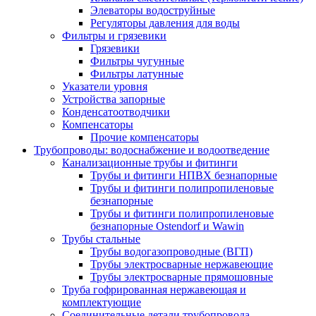
Элеваторы водоструйные
Регуляторы давления для воды
Фильтры и грязевики
Грязевики
Фильтры чугунные
Фильтры латунные
Указатели уровня
Устройства запорные
Конденсатоотводчики
Компенсаторы
Прочие компенсаторы
Трубопроводы: водоснабжение и водоотведение
Канализационные трубы и фитинги
Трубы и фитинги НПВХ безнапорные
Трубы и фитинги полипропиленовые
безнапорные
Трубы и фитинги полипропиленовые
безнапорные Ostendorf и Wawin
Трубы стальные
Трубы водогазопроводные (ВГП)
Трубы электросварные нержавеющие
Трубы электросварные прямошовные
Труба гофрированная нержавеющая и
комплектующие
Соединительные детали трубопровода