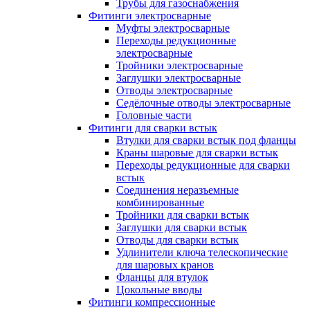
Трубы для газоснабжения
Фитинги электросварные
Муфты электросварные
Переходы редукционные
электросварные
Тройники электросварные
Заглушки электросварные
Отводы электросварные
Седёлочные отводы электросварные
Головные части
Фитинги для сварки встык
Втулки для сварки встык под фланцы
Краны шаровые для сварки встык
Переходы редукционные для сварки
встык
Соединения неразъемные
комбинированные
Тройники для сварки встык
Заглушки для сварки встык
Отводы для сварки встык
Удлинители ключа телескопические
для шаровых кранов
Фланцы для втулок
Цокольные вводы
Фитинги компрессионные