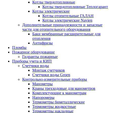
Котлы твердотопливные
Котлы твердотопливные Теплогарант
Котлы электрические
Котлы отопительные ГАЛАН
Котлы электрические Navien
Дополнительные принадлежности и запасные
части для отопительного оборудования
Баки мембранные расширительные для
отопления
Антифризы
Пломбы
Пожарное оборудование
Гидранты пожарные
Приборы учета и КИП
Счетчики воды
Монтаж счетчиков
Счетчики воды Groen
Контрольно-измерительные приборы
Манометры
Краны трехходовые для манометров
Комплектующие к манометрам
Напоромеры
Термометры биметаллические
Термометры жидкостные
Термометры накладные