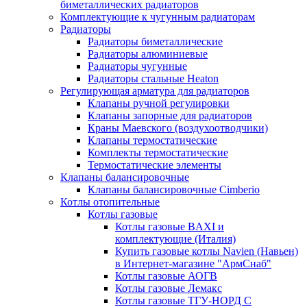
биметаллических радиаторов
Комплектующие к чугунным радиаторам
Радиаторы
Радиаторы биметаллические
Радиаторы алюминиевые
Радиаторы чугунные
Радиаторы стальные Heaton
Регулирующая арматура для радиаторов
Клапаны ручной регулировки
Клапаны запорные для радиаторов
Краны Маевского (воздухоотводчики)
Клапаны термостатические
Комплекты термостатические
Термостатические элементы
Клапаны балансировочные
Клапаны балансировочные Cimberio
Котлы отопительные
Котлы газовые
Котлы газовые BAXI и
комплектующие (Италия)
Купить газовые котлы Navien (Навьен)
в Интернет-магазине "АрмСнаб"
Котлы газовые АОГВ
Котлы газовые Лемакс
Котлы газовые ТГУ-НОРД С