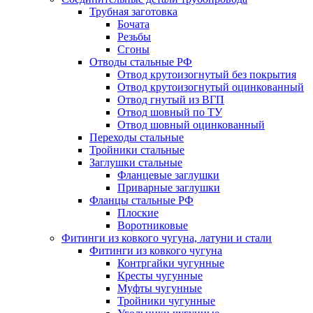
Трубная заготовка
Бочата
Резьбы
Сгоны
Отводы стальные РФ
Отвод крутоизогнутый без покрытия
Отвод крутоизогнутый оцинкованный
Отвод гнутый из ВГП
Отвод шовный по ТУ
Отвод шовный оцинкованный
Переходы стальные
Тройники стальные
Заглушки стальные
Фланцевые заглушки
Приварные заглушки
Фланцы стальные РФ
Плоские
Воротниковые
Фитинги из ковкого чугуна, латуни и стали
Фитинги из ковкого чугуна
Контргайки чугунные
Кресты чугунные
Муфты чугунные
Тройники чугунные