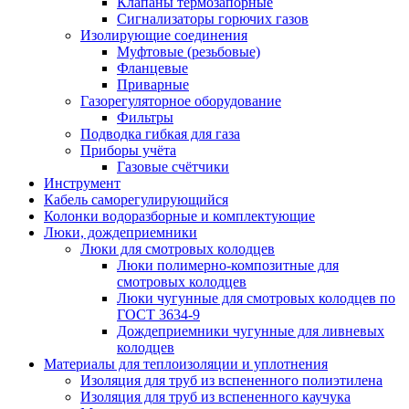
Клапаны термозапорные
Сигнализаторы горючих газов
Изолирующие соединения
Муфтовые (резьбовые)
Фланцевые
Приварные
Газорегуляторное оборудование
Фильтры
Подводка гибкая для газа
Приборы учёта
Газовые счётчики
Инструмент
Кабель саморегулирующийся
Колонки водоразборные и комплектующие
Люки, дождеприемники
Люки для смотровых колодцев
Люки полимерно-композитные для
смотровых колодцев
Люки чугунные для смотровых колодцев по
ГОСТ 3634-9
Дождеприемники чугунные для ливневых
колодцев
Материалы для теплоизоляции и уплотнения
Изоляция для труб из вспененного полиэтилена
Изоляция для труб из вспененного каучука